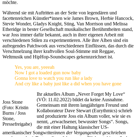
möchte.
Während sie mit Auftritten an der Seite von legendären und
facettenreichen Künstler*innen wie James Brown, Herbie Hancock,
Stevie Wonder, Gladys Knight, Sting, Van Morrison und Melissa
Etheridge in bester Gesellschaft musikalischer Berühmtheiten stand,
war Joss immer dafür bekannt, auch in ihrer eigenen Arbeit mit
verschiedenen Stilen zu experimentieren. Alle ihre Alben sind ein
aufregendes Patchwork aus verschiedenen Einflüssen, das durch die
Verschmelzung ihrer kraftvollen Soul-Stimme mit Reggae,
Weltmusik und HipHop-Soundscapes gekennzeichnet ist.
Yes, you are, yeeeah
Now I got a loaded gun now baby
Gonna love to watch you run like a lady
And cry like a baby just like a did when you have gone
Ihr aktuelles Album „Never Forget My Love“
(VÖ: 11.02.2022) bildet da keine Ausnahme.
Joss Stone
Gemeinsam mit ihrem langjährigen Freund und
(Foto: Kristin
Kollaborateur Dave Stewart (Eurythmics) schrieb
Burns / Joss
und produzierte Joss ein Album voller, wie sie es
Stone,
nennt, „erwachsener, bewusster Songs“. Songs,
Pressefreigabe)
die mit einer Haltung klassischer US-
amerikanischer Songwriter
innen der Vergangenheit geschrieben