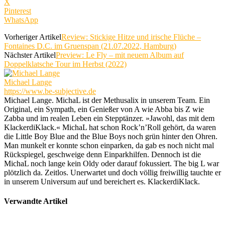
X
Pinterest
WhatsApp
Vorheriger Artikel
Review: Stickige Hitze und irische Flüche –
Fontaines D.C. im Gruenspan (21.07.2022, Hamburg)
Nächster Artikel
Preview: Le Fly – mit neuem Album auf
Doppelklatsche Tour im Herbst (2022)
Michael Lange
https://www.be-subjective.de
Michael Lange. MichaL ist der Methusalix in unserem Team. Ein
Original, ein Sympath, ein Genießer von A wie Abba bis Z wie
Zabba und im realen Leben ein Stepptänzer. »Jawohl, das mit dem
KlackerdiKlack.« MichaL hat schon Rock’n’Roll gehört, da waren
die Little Boy Blue and the Blue Boys noch grün hinter den Ohren.
Man munkelt er konnte schon einparken, da gab es noch nicht mal
Rückspiegel, geschweige denn Einparkhilfen. Dennoch ist die
MichaL noch lange kein Oldy oder darauf fokussiert. The big L war
plötzlich da. Zeitlos. Unerwartet und doch völlig freiwillig tauchte er
in unserem Universum auf und bereichert es. KlackerdiKlack.
Verwandte Artikel