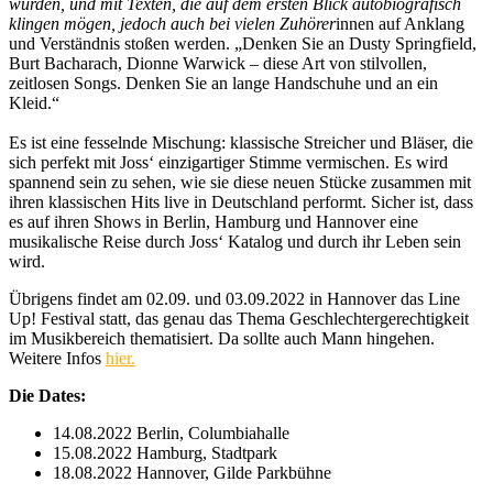
wurden, und mit Texten, die auf dem ersten Blick autobiografisch
klingen mögen, jedoch auch bei vielen Zuhörer
innen auf Anklang
und Verständnis stoßen werden. „Denken Sie an Dusty Springfield,
Burt Bacharach, Dionne Warwick – diese Art von stilvollen,
zeitlosen Songs. Denken Sie an lange Handschuhe und an ein
Kleid.“
Es ist eine fesselnde Mischung: klassische Streicher und Bläser, die
sich perfekt mit Joss‘ einzigartiger Stimme vermischen. Es wird
spannend sein zu sehen, wie sie diese neuen Stücke zusammen mit
ihren klassischen Hits live in Deutschland performt. Sicher ist, dass
es auf ihren Shows in Berlin, Hamburg und Hannover eine
musikalische Reise durch Joss‘ Katalog und durch ihr Leben sein
wird.
Übrigens findet am 02.09. und 03.09.2022 in Hannover das Line
Up! Festival statt, das genau das Thema Geschlechtergerechtigkeit
im Musikbereich thematisiert. Da sollte auch Mann hingehen.
Weitere Infos
hier.
Die Dates:
14.08.2022 Berlin, Columbiahalle
15.08.2022 Hamburg, Stadtpark
18.08.2022 Hannover, Gilde Parkbühne