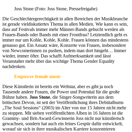
Joss Stone (Foto: Joss Stone, Pressefreigabe)
Die Geschlechtergerechtigkeit in allen Bereichen der Musikbranche
ist gerade vieldiskutiertes Thema in allen Medien. Wie kann es sein,
dass auf Festivals immer mehr Männer-Bands gebucht werden als
Frauen-Bands oder Bands mit einer Frontfrau? Letztendlich geht es
immer nur um Kohle, Kohle, Kohle. Frauen können das mindestens
genauso gut. Ein Ansatz wäre, Konzerte von Frauen, insbesondere
von Newcomerinnen zu pushen, indem man dort hingeht… Immer
wieder, immer öfter. Das schafft Aufmerksamkeit und lässt
Veranstalter mehr über das wichtige Thema Gender Equality
nachdenken.
Empower female music
Diese Künstlerin ist bereits ein Weltstar, aber es gibt ja noch
Tausende andere Frauen, die Power und Potential für die große
Bühne haben.
Joss Stone
, die Singer-Songwriterin aus dem
britischen Devon, ist seit der Veröffentlichung ihres Debütalbums
„The Soul Sessions“ (2003) im Alter von nur 15 Jahren nicht mehr
zu stoppen. Mit sieben veröffentlichten Alben in 16 Jahren ist die
Grammy- und Brit-Award-Gewinnerin Joss nicht nur künstlerisch
gewachsen, sondern hat auch ein feines Gespür dafür entwickelt,
worauf sie sich in ihrer musikalischen Karriere konzentrieren