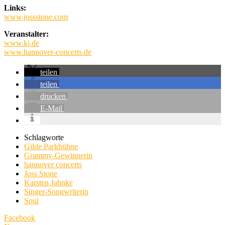
Links:
www.jossstone.com
Veranstalter:
www.kj.de
www.hannover-concerts.de
teilen
teilen
drucken
E-Mail
Schlagworte
Gilde Parkbühne
Grammy-Gewinnerin
hannover concerts
Joss Stone
Karsten Jahnke
Singer-Songwriterin
Soul
Facebook