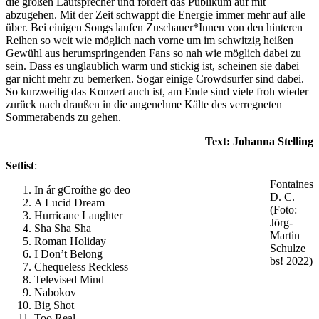
die großen Lautsprecher und fordert das Publikum auf mit
abzugehen. Mit der Zeit schwappt die Energie immer mehr auf alle
über. Bei einigen Songs laufen Zuschauer*Innen von den hinteren
Reihen so weit wie möglich nach vorne um im schwitzig heißen
Gewühl aus herumspringenden Fans so nah wie möglich dabei zu
sein. Dass es unglaublich warm und stickig ist, scheinen sie dabei
gar nicht mehr zu bemerken. Sogar einige Crowdsurfer sind dabei.
So kurzweilig das Konzert auch ist, am Ende sind viele froh wieder
zurück nach draußen in die angenehme Kälte des verregneten
Sommerabends zu gehen.
Text: Johanna Stelling
Setlist
:
Fontaines
In ár gCroíthe go deo
D. C.
A Lucid Dream
(Foto:
Hurricane Laughter
Jörg-
Sha Sha Sha
Martin
Roman Holiday
Schulze
I Don’t Belong
bs! 2022)
Chequeless Reckless
Televised Mind
Nabokov
Big Shot
Too Real