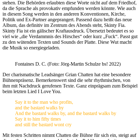
stehen. Die Behörden erlaubten diese Worte nicht auf dem Friedhof,
da die Sprache als provokativ empfunden werden könnte. Wie auch
in diesem Song werden in den anderen Konventionen, Kirche,
Politik und Ex-Partner angeprangert. Passend dazu heißt das neue
Album, das definitiv im Zentrum des Abends steht, Skinty Fia.
Skinty Fia ist ein gälischer Kraftausdruck. Übersetzt bedeutet es so
viel wie „die Verdammnis des Hirsches“ oder kurz „Fuck“. Passt gut
zu den wütenden Texten und Sounds der Platte. Diese Wut macht
die Musik so energiegeladen.
Fontaines D. C. (Foto: Jörg-Martin Schulze bs! 2022)
Der charismatische Leadsänger Grian Chatten hat eine besondere
Bühnenpräsenz. Bemerkenswert sind die sehr rhythmischen, von
ihm mit Nachdruck gerufenen Texte. Ganz einprägsam zum Beispiel
beim letzten Lied I Love You.
Say it to the man who profits,
and the bastard walks by
And the bastard walks by, and the bastard walks by
Say it to him fifty times
and still the bastard wont cry
Mit festen Schritten nimmt Chatten die Bühne für sich ein, steigt auf