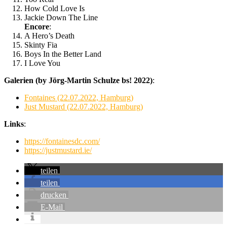
How Cold Love Is
Jackie Down The Line
Encore
:
A Hero’s Death
Skinty Fia
Boys In the Better Land
I Love You
Galerien (by Jörg-Martin Schulze bs! 2022)
:
Fontaines (22.07.2022, Hamburg)
Just Mustard (22.07.2022, Hamburg)
Links
:
https://fontainesdc.com/
https://justmustard.ie/
teilen
teilen
drucken
E-Mail