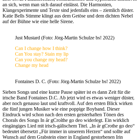
an sich, wenn man sich darauf einlässt. Die Harmonien,
Klangexperimente und Texte sind jedenfalls eins – ziemlich düster.
Katie Bells Stimme klingt aus dem Getöse und dem dichten Nebel
auf der Bühne wie eine helle Sirene.
Just Mustard (Foto: Jörg-Martin Schulze bs! 2022)
Can I change how I think?
Can You stay? Stain my lip
Can you change my head?
Change my head
Fontaines D. C. (Foto: Jörg-Martin Schulze bs! 2022)
Sieben Songs und eine kurze Pause später ist es dann Zeit für die
irische Band Fontaines D.C. Ab jetzt wird es etwas weniger düster,
aber noch genauso laut und kraftvoll. Auf den ersten Blick wirken
die fünf jungen Musiker wie eine poppige Boyband. Dieser
Eindruck wird schon nach den ersten geisterhaften Tönen des
Chorals des Songs In ár gCroíthe go deo widerlegt. Ein wirklich
eingängiges Lied mit irisch-gälischem Titel. „In ár gCrothe go deo“
bedeutet übersetzt „Für immer in unserem Herzen“ und sollte auf
Wunsch auf dem Grabstein einer in England gestorbenen Irin