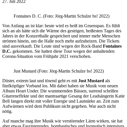
27. Juli 2022
Fontaines D. C. (Foto: Jörg-Martin Schulze bs! 2022)
Von Anfang an ist klar: heute wird es heiß im Gruenspan. Es fühlt
sich an als hätte sich die Wärme des gestrigen, heißesten Tages des
Jahres in der Konzerthalle gespeichert und immer mehr Menschen
strömen hinein, um die Halle noch mehr aufzuheizen. Die Tickets
sind ausverkauft. Die Leute sind wegen der Rock-Band
Fontaines
D.C.
gekommen. Sie hatten diese Tour wegen der anhaltenden
Corona-Situation vom Frühjahr 2021 verschoben.
Just Mustard (Foto: Jörg-Martin Schulze bs! 2022)
Düster, extrem laut und tösend geht es mit
Just Mustard
als
fünfköpfiger Vorband los. Mit dabei haben sie Musik vom neuen
Album Heart Under. Die wummernden Bässen, surrend schrillen
Gitarreneffekte und der mantraartige Gesang der Leadsängerin Katie
Bell fangen direkt mit voller Energie und Lautstärke an. Zeit zum
Aufwärmen wird dem Publikum nicht gegeben. War auch nicht
nötig.
Auf manche mag ihre Musik wie verstörender Lärm wirken, sie hat
aber etwas Faszinierendes, bombastisches und hypnotisch intensives