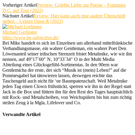
Vorheriger Artikel
Preview: Gelebte Liebe zur Poesie – Fontaines
D.C. auf Tour (2022)
Nächster Artikel
Review: Hier kann auch eine andere Überschrift
stehen – Uelzen Open R (2022)
Michael Gerlinger
https://www.be-subjective.de/
Bei Mike handelt es sich im Einzelnen um allerhand mittelfränkische
Verhandlungsmasse, ein wahrer Gentleman, ein wahrer Poet Den
Löwenanteil seiner irdischen Sternzeit fristet Metalmike, wie wir ihn
nennen, auf 49°17`60" N, 10°33`34" O in der Multi Media
Abteilung eines Glücksgefühl-Sortimentas. In den 90ern war
Gentlemicha der erste, der sich “Musik ist (mein) Leben!” auf die
Pommesgabel hat tätowieren lassen, deswegen reichte das
Taschengeld auch nicht für ‘ne Baumpatenschaft. Weil Metalmike
jeden Tag einen Clown frühstückt, sperren wir ihn in der Regel statt
Jack in die Box und füttern ihn für den Rest des Tages hauptsächlich
mit Rock- und Metalscheiben, von Weichspülern bis hin zum richtig
steilen Zeug à la Mgla, Lifelover und Co.
Verwandte Artikel