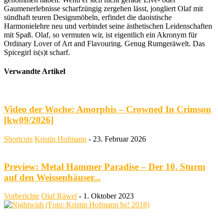
Gaumenerlebnisse scharfzüngig zergehen lässt, jongliert Olaf mit
sündhaft teuren Designmöbeln, erfindet die daoistische
Harmonielehre neu und verbindet seine ästhetischen Leidenschaften
mit Spaß. Olaf, so vermuten wir, ist eigentlich ein Akronym für
Ordinary Lover of Art and Flavouring. Genug Rumgeräwelt. Das
Spicegirl is(s)t scharf.
Verwandte Artikel
Video der Woche: Amorphis – Crowned In Crimson
[kw09/2026]
Shortcuts
Kristin Hofmann
-
23. Februar 2026
Preview: Metal Hammer Paradise – Der 10. Sturm
auf den Weissenhäuser...
Vorberichte
Olaf Räwel
-
1. Oktober 2023