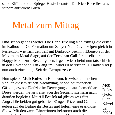
seine Riffs und der Spiegel Bestsellerautor Dr. Nico Rose liest aus
seinem aktuellem Buch.
Metal zum Mittag
Und schon geht es weiter. Die Band
Erdling
sind mittags die ersten
im Ballroom. Die Formation um Sänger Neil Devin zeigen gleich in
Perfektion wie man den Tag mit Darkrock beginnt. Ebenso auf der
Maximum Metal Stage, auf der
Freedom
Call
ihren selbsternannten
Happy Metal zum Besten geben. Irgendwie scheint nun tatsächlich
in den Lokationen Einklang im Sound zu herrschen. 10 Jahre sind ja
nun auch eine lange Zeit des Lernprozesses.
Nun spielen
Mob
Rules
im Ballroom. Inzwischen machen
sich, an diesem frühen Nachmittag, schon bei manchen
Mob
Gästen gewisse Defizite im Bewegungsapparat bemerkbar.
Rules
Diese werden, netterweise, von der Security sorgsam nach
(Foto:
draußen begleitet. Mit
All For Metal
gibt es was fürs
Olaf
Auge. Die beiden gut gebauten Sänger Tetzel und Calanna
Räwel
geben auf der Bühne ihr Bestes und liefern eine grandiose
bs!
Show. Mit den zwei Tänzerinnen bekommt auch die
2023)