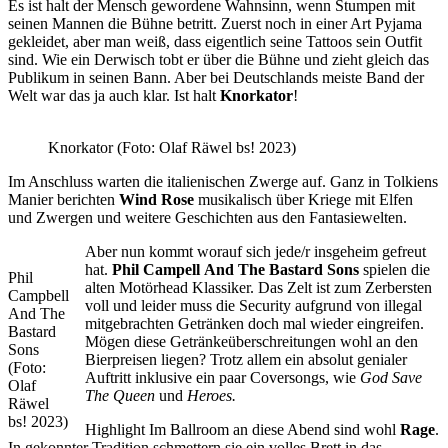
Es ist halt der Mensch gewordene Wahnsinn, wenn Stumpen mit
seinen Mannen die Bühne betritt. Zuerst noch in einer Art Pyjama
gekleidet, aber man weiß, dass eigentlich seine Tattoos sein Outfit
sind. Wie ein Derwisch tobt er über die Bühne und zieht gleich das
Publikum in seinen Bann. Aber bei Deutschlands meiste Band der
Welt war das ja auch klar. Ist halt
Knorkator
!
Knorkator (Foto: Olaf Räwel bs! 2023)
Im Anschluss warten die italienischen Zwerge auf. Ganz in Tolkiens
Manier berichten
Wind
Rose
musikalisch über Kriege mit Elfen
und Zwergen und weitere Geschichten aus den Fantasiewelten.
Aber nun kommt worauf sich jede/r insgeheim gefreut
hat.
Phil
Campell
And
The
Bastard
Sons
spielen die
Phil
alten Motörhead Klassiker. Das Zelt ist zum Zerbersten
Campbell
voll und leider muss die Security aufgrund von illegal
And The
mitgebrachten Getränken doch mal wieder eingreifen.
Bastard
Mögen diese Getränkeüberschreitungen wohl an den
Sons
Bierpreisen liegen? Trotz allem ein absolut genialer
(Foto:
Auftritt inklusive ein paar Coversongs, wie
God Save
Olaf
The Queen
und
Heroes.
Räwel
bs! 2023)
Highlight Im Ballroom an diese Abend sind wohl
Rage
.
In gekonnter Tradition schmettern sie ein volles Brett in das