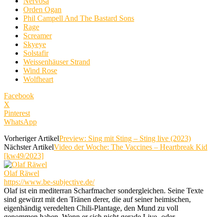
Nervosa
Orden Ogan
Phil Campell And The Bastard Sons
Rage
Screamer
Skyeye
Solstafir
Weissenhäuser Strand
Wind Rose
Wolfheart
Facebook
X
Pinterest
WhatsApp
Vorheriger Artikel
Preview: Sing mit Sting – Sting live (2023)
Nächster Artikel
Video der Woche: The Vaccines – Heartbreak Kid
[kw49/2023]
Olaf Räwel
https://www.be-subjective.de/
Olaf ist ein mediterran Scharfmacher sondergleichen. Seine Texte
sind gewürzt mit den Tränen derer, die auf seiner heimischen,
eigenhändig veredelten Chili-Plantage, den Mund zu voll
genommen haben. Wenn er sich nicht gerade Live- oder