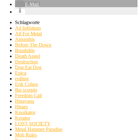
E-Mail
Schlagworte
Ad Infinitum
All For Metal
Amorphis
Before The Down
Brunhilde
Death Angel
Destruction
Dog Eat Dog
Epica
erdling
Erik Cohen
fkp scorpio
Freedom Call
Hinayana
Hiraes
Knorkator
Kreator
LOST SOCIETY
Metal Hammer Paradise
Mob Rules