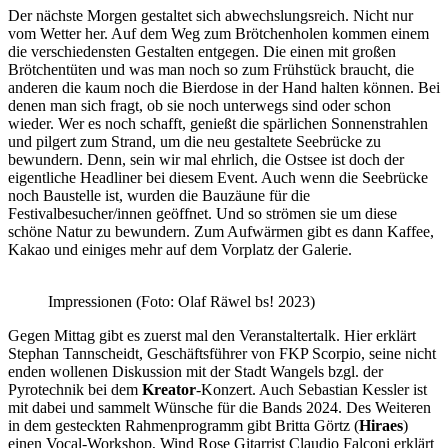
Der nächste Morgen gestaltet sich abwechslungsreich. Nicht nur
vom Wetter her. Auf dem Weg zum Brötchenholen kommen einem
die verschiedensten Gestalten entgegen. Die einen mit großen
Brötchentüten und was man noch so zum Frühstück braucht, die
anderen die kaum noch die Bierdose in der Hand halten können. Bei
denen man sich fragt, ob sie noch unterwegs sind oder schon
wieder. Wer es noch schafft, genießt die spärlichen Sonnenstrahlen
und pilgert zum Strand, um die neu gestaltete Seebrücke zu
bewundern. Denn, sein wir mal ehrlich, die Ostsee ist doch der
eigentliche Headliner bei diesem Event. Auch wenn die Seebrücke
noch Baustelle ist, wurden die Bauzäune für die
Festivalbesucher/innen geöffnet. Und so strömen sie um diese
schöne Natur zu bewundern. Zum Aufwärmen gibt es dann Kaffee,
Kakao und einiges mehr auf dem Vorplatz der Galerie.
Impressionen (Foto: Olaf Räwel bs! 2023)
Gegen Mittag gibt es zuerst mal den Veranstaltertalk. Hier erklärt
Stephan Tannscheidt, Geschäftsführer von FKP Scorpio, seine nicht
enden wollenen Diskussion mit der Stadt Wangels bzgl. der
Pyrotechnik bei dem
Kreator
-Konzert. Auch Sebastian Kessler ist
mit dabei und sammelt Wünsche für die Bands 2024. Des Weiteren
in dem gesteckten Rahmenprogramm gibt Britta Görtz (
Hiraes
)
einen Vocal-Workshop, Wind Rose Gitarrist Claudio Falconi erklärt