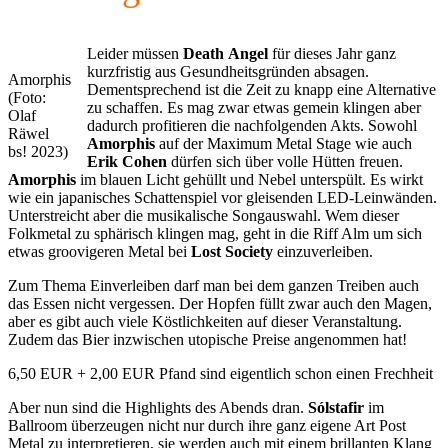
Leider müssen
Death
Angel
für dieses Jahr ganz
kurzfristig aus Gesundheitsgründen absagen.
Amorphis
Dementsprechend ist die Zeit zu knapp eine Alternative
(Foto:
zu schaffen. Es mag zwar etwas gemein klingen aber
Olaf
dadurch profitieren die nachfolgenden Akts. Sowohl
Räwel
Amorphis
auf der Maximum Metal Stage wie auch
bs! 2023)
Erik
Cohen
dürfen sich über volle Hütten freuen.
Amorphis
im blauen Licht gehüllt und Nebel unterspült. Es wirkt
wie ein japanisches Schattenspiel vor gleisenden LED-Leinwänden.
Unterstreicht aber die musikalische Songauswahl. Wem dieser
Folkmetal zu sphärisch klingen mag, geht in die Riff Alm um sich
etwas groovigeren Metal bei
Lost
Society
einzuverleiben.
Zum Thema Einverleiben darf man bei dem ganzen Treiben auch
das Essen nicht vergessen. Der Hopfen füllt zwar auch den Magen,
aber es gibt auch viele Köstlichkeiten auf dieser Veranstaltung.
Zudem das Bier inzwischen utopische Preise angenommen hat!
6,50 EUR + 2,00 EUR Pfand sind eigentlich schon einen Frechheit
Aber nun sind die Highlights des Abends dran.
Sólstafir
im
Ballroom überzeugen nicht nur durch ihre ganz eigene Art Post
Metal zu interpretieren, sie werden auch mit einem brillanten Klang