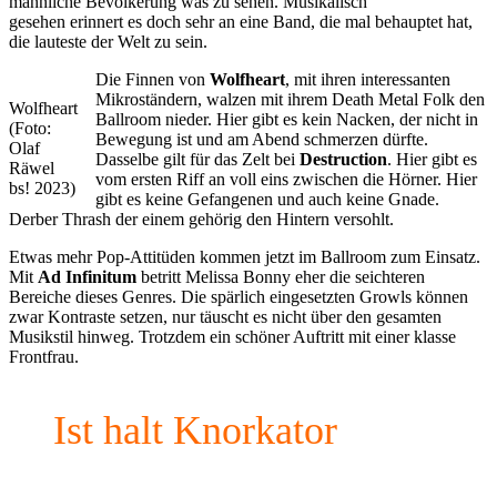
männliche Bevölkerung was zu sehen. Musikalisch
gesehen erinnert es doch sehr an eine Band, die mal behauptet hat,
die lauteste der Welt zu sein.
Die Finnen von
Wolfheart
, mit ihren interessanten
Mikroständern, walzen mit ihrem Death Metal Folk den
Wolfheart
Ballroom nieder. Hier gibt es kein Nacken, der nicht in
(Foto:
Bewegung ist und am Abend schmerzen dürfte.
Olaf
Dasselbe gilt für das Zelt bei
Destruction
. Hier gibt es
Räwel
vom ersten Riff an voll eins zwischen die Hörner. Hier
bs! 2023)
gibt es keine Gefangenen und auch keine Gnade.
Derber Thrash der einem gehörig den Hintern versohlt.
Etwas mehr Pop-Attitüden kommen jetzt im Ballroom zum Einsatz.
Mit
Ad
Infinitum
betritt Melissa Bonny eher die seichteren
Bereiche dieses Genres. Die spärlich eingesetzten Growls können
zwar Kontraste setzen, nur täuscht es nicht über den gesamten
Musikstil hinweg. Trotzdem ein schöner Auftritt mit einer klasse
Frontfrau.
Ist halt Knorkator