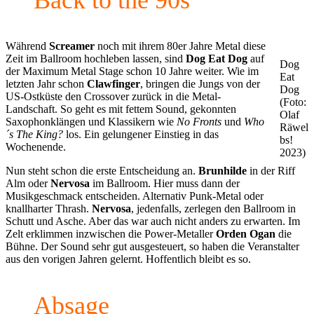
Während
Screamer
noch mit ihrem 80er Jahre Metal diese
Zeit im Ballroom hochleben lassen, sind
Dog Eat Dog
auf
Dog
der Maximum Metal Stage schon 10 Jahre weiter. Wie im
Eat
letzten Jahr schon
Clawfinger
, bringen die Jungs von der
Dog
US-Ostküste den Crossover zurück in die Metal-
(Foto:
Landschaft. So geht es mit fettem Sound, gekonnten
Olaf
Saxophonklängen und Klassikern wie
No Fronts
und
Who
Räwel
´s The King?
los. Ein gelungener Einstieg in das
bs!
Wochenende.
2023)
Nun steht schon die erste Entscheidung an.
Brunhilde
in der Riff
Alm oder
Nervosa
im Ballroom. Hier muss dann der
Musikgeschmack entscheiden. Alternativ Punk-Metal oder
knallharter Thrash.
Nervosa
, jedenfalls, zerlegen den Ballroom in
Schutt und Asche. Aber das war auch nicht anders zu erwarten. Im
Zelt erklimmen inzwischen die Power-Metaller
Orden
Ogan
die
Bühne. Der Sound sehr gut ausgesteuert, so haben die Veranstalter
aus den vorigen Jahren gelernt. Hoffentlich bleibt es so.
Absage