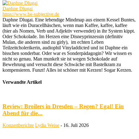
Daphne Dlugai
https://www.be-subjective.de
Daphne Dlugai. Eine lebendige Mindmap aus einem Kessel Buntes,
läuft wie ein Duracellhäschen, wenn man Kaffee, kaffee, kaffee
(hier als Nomen, Verb und Adjektiv verwendet) in ihr System kippt.
Oder Schokolade. Im Herzen eine Disneyprinzessin (definitiv
Mulan, die anderen sind zu girly), im echten Leben
Teilzeitcholerikerin, audiophil Vinyladdicted und ist Daphne ein
bisschen sonderbar. Oder war es Sonderpädagogin? Wir wissen es
nicht so genau. Man munkelt sie ist wegen Schokolade auf
Bewehrung und versucht diese Schwäche mit Bastelkram zu
kompensieren. Funzt! Alles ist schöner mit Kerzen! Sogar Kerzen.
Verwandte Artikel
Review: Broilers in Dresden – Regen? Egal! Ein
Abend für die...
Konzertberichte
Lydia Weise
-
16. Juli 2026