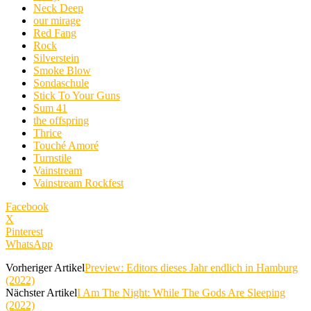
Neck Deep
our mirage
Red Fang
Rock
Silverstein
Smoke Blow
Sondaschule
Stick To Your Guns
Sum 41
the offspring
Thrice
Touché Amoré
Turnstile
Vainstream
Vainstream Rockfest
Facebook
X
Pinterest
WhatsApp
Vorheriger Artikel
Preview: Editors dieses Jahr endlich in Hamburg
(2022)
Nächster Artikel
I Am The Night: While The Gods Are Sleeping
(2022)