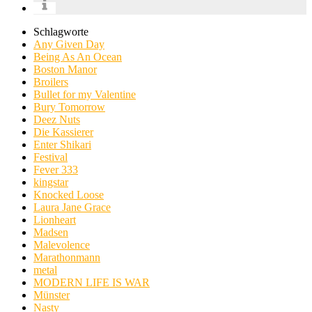
Schlagworte
Any Given Day
Being As An Ocean
Boston Manor
Broilers
Bullet for my Valentine
Bury Tomorrow
Deez Nuts
Die Kassierer
Enter Shikari
Festival
Fever 333
kingstar
Knocked Loose
Laura Jane Grace
Lionheart
Madsen
Malevolence
Marathonmann
metal
MODERN LIFE IS WAR
Münster
Nasty