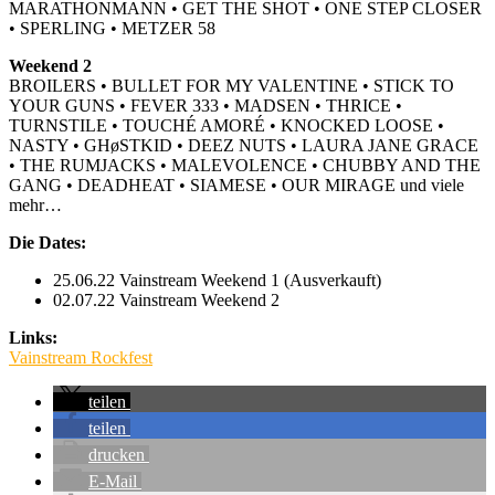
MARATHONMANN • GET THE SHOT • ONE STEP CLOSER
• SPERLING • METZER 58
Weekend 2
BROILERS • BULLET FOR MY VALENTINE • STICK TO
YOUR GUNS • FEVER 333 • MADSEN • THRICE •
TURNSTILE • TOUCHÉ AMORÉ • KNOCKED LOOSE •
NASTY • GHøSTKID • DEEZ NUTS • LAURA JANE GRACE
• THE RUMJACKS • MALEVOLENCE • CHUBBY AND THE
GANG • DEADHEAT • SIAMESE • OUR MIRAGE und viele
mehr…
Die Dates:
25.06.22 Vainstream Weekend 1 (Ausverkauft)
02.07.22 Vainstream Weekend 2
Links:
Vainstream Rockfest
teilen
teilen
drucken
E-Mail