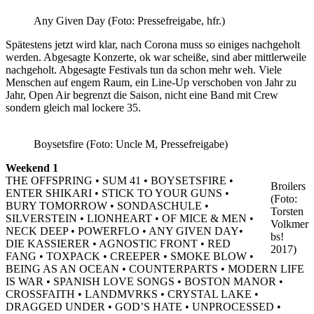
Any Given Day (Foto: Pressefreigabe, hfr.)
Spätestens jetzt wird klar, nach Corona muss so einiges nachgeholt
werden. Abgesagte Konzerte, ok war scheiße, sind aber mittlerweile
nachgeholt. Abgesagte Festivals tun da schon mehr weh. Viele
Menschen auf engem Raum, ein Line-Up verschoben von Jahr zu
Jahr, Open Air begrenzt die Saison, nicht eine Band mit Crew
sondern gleich mal lockere 35.
Boysetsfire (Foto: Uncle M, Pressefreigabe)
Weekend 1
THE OFFSPRING • SUM 41 • BOYSETSFIRE •
Broilers
ENTER SHIKARI • STICK TO YOUR GUNS •
(Foto:
BURY TOMORROW • SONDASCHULE •
Torsten
SILVERSTEIN • LIONHEART • OF MICE & MEN •
Volkmer
NECK DEEP • POWERFLO • ANY GIVEN DAY•
bs!
DIE KASSIERER • AGNOSTIC FRONT • RED
2017)
FANG • TOXPACK • CREEPER • SMOKE BLOW •
BEING AS AN OCEAN • COUNTERPARTS • MODERN LIFE
IS WAR • SPANISH LOVE SONGS • BOSTON MANOR •
CROSSFAITH • LANDMVRKS • CRYSTAL LAKE •
DRAGGED UNDER • GOD’S HATE • UNPROCESSED •