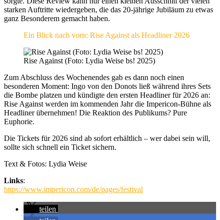
sorgte. Diese Review kann nur einen kleinen Ausschnitt der vielen
starken Auftritte wiedergeben, die das 20-jährige Jubiläum zu etwas
ganz Besonderem gemacht haben.
Ein Blick nach vorn: Rise Against als Headliner 2026
Rise Against (Foto: Lydia Weise bs! 2025)
Zum Abschluss des Wochenendes gab es dann noch einen
besonderen Moment: Ingo von den Donots ließ während ihres Sets
die Bombe platzen und kündigte den ersten Headliner für 2026 an:
Rise Against werden im kommenden Jahr die Impericon-Bühne als
Headliner übernehmen! Die Reaktion des Publikums? Pure
Euphorie.
Die Tickets für 2026 sind ab sofort erhältlich – wer dabei sein will,
sollte sich schnell ein Ticket sichern.
Text & Fotos: Lydia Weise
Links
:
https://www.impericon.com/de/pages/festival
teilen