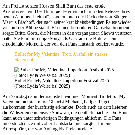
Am Freitag setzten Heaven Shall Burn das erste große
Ausrufezeichen. Die Thüringer feierten nicht nur den Release ihres
neuen Albums „Heimat“, sondern auch die Rückkehr von Sänger
Marcus Bischoff, der nach seiner krankheitsbedingten Pause wieder
voll auf der Bühne stand. Für einen besonderen Gänsehautmoment
sorgte Britta Görtz, die Marcus in den vergangenen Shows vertreten
hatte: Sie kam für einige Songs als Gast auf die Bühne – ein
emotionaler Moment, der von den Fans lautstark gefeiert wurde.
Bullet for My Valentine: Trotz Ausfall ein starkes
Statement
Bullet For My Valentine, Impericon Festival 2025
(Foto: Lydia Weise bs! 2025)
Am Samstag dann der nächste Headliner-Moment: Bullet for My
Valentine mussten ohne Gitarrist Michael „Padge“ Paget
auskommen, der kurzfristig erkrankte. Doch auch zu dritt lieferten
die Waliser eine intensive Show ab, die deutlich machte: Die Band
kann auch unter schwierigen Bedingungen abliefern. Die Fans
unterstützten sie mit voller Lautstärke und sorgten für eine
Atmosphäre, die von Anfang bis Ende brodelte.