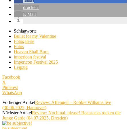
teilen
drucken
E-Mail
Schlagworte
Bullet for my Valentine
Fotogalerie
Fotos
Heaven Shall Burn
impericon festival
Impericon Festival 2025
Leipzig
Facebook
X
Pinterest
WhatsApp
Vorheriger Artikel
Review: Affengeil – Robbie Williams live
(30.06.2025, Hannover)
Nächster Artikel
Review: Nochmal, please! Beatsteaks rocken die
Junge Garde (04.07.2025, Dresden)
be subjective!