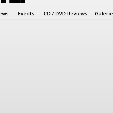
ews
Events
CD / DVD Reviews
Galeri