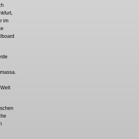
ch
kfurt,
r im
ie
llboard
urde
namassa.
 Welt
ischen
che
h