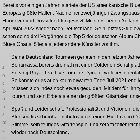
Bereits vor einigen Jahren startete der US amerikanische Bl
Europas größte Hallen. Nach einer zweijährigen Zwangspause wi
Hannover und Düsseldorf fortgesetzt. Mit einer neuen Auflage 
April/Mai 2022 wieder nach Deutschland. Sein letztes Studiow
schon seine drei Vorgänger die Top 5 der deutschen Album Cha
Blues Charts, öfter als jeder andere Künstler vor ihm.
Seine Deutschland Tourneen gerieten in den letzten Jah
Bonamassa bereits dreimal mit einer Goldenen Schallplat
J
Serving Royal Tea: Live from the Ryman‘, welches ebenfall
o
So konnte er es auch kaum erwarten Ende Juli 2021 endli
e
müssen sich indes noch etwas gedulden. Mit dem für ihn ty
B
touren und sein Erbe als einer der größten Gitarristen uns
o
n
Spaß und Leidenschaft, Professionalität und Visionen, di
a
Bluesrocks scheinbar mühelos unter einen Hut. Live in C
m
Stimme, sein feuriges Gitarrenspiel und sein facettenreic
a
wieder nach Deutschland.
ss