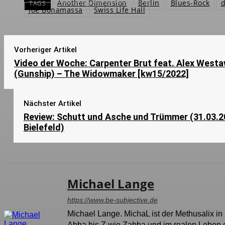
Another Dimension
Berlin
Blues-Rock
TAGS
Joe Bonamassa
Swiss Life Hall
Vorheriger Artikel
Video der Woche: Carpenter Brut feat. Alex West
(Gunship) – The Widowmaker [kw15/2022]
Nächster Artikel
Review: Schutt und Asche und Trümmer (31.03.2
Bielefeld)
Michael Lange
https://www.be-subjective.de
Michael Lange. MichaL ist der Methusalix in
Abba bis Z wie Zabba und im realen Leben e