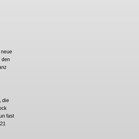
r neue
n den
anz
, die
ock
n fast
021