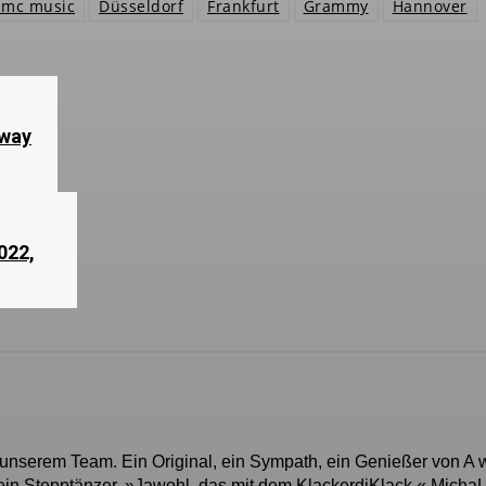
dmc music
Düsseldorf
Frankfurt
Grammy
Hannover
away
022,
 unserem Team. Ein Original, ein Sympath, ein Genießer von A 
in Stepptänzer. »Jawohl, das mit dem KlackerdiKlack.« MichaL