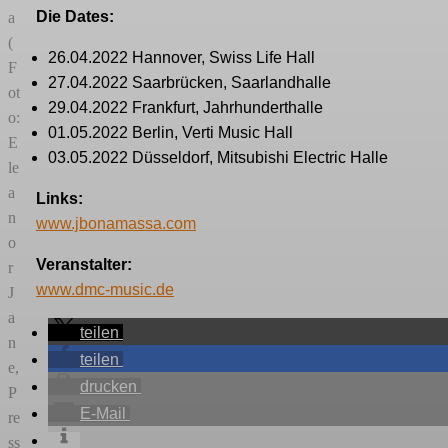
Die Dates:
a
(
26.04.2022 Hannover, Swiss Life Hall
F
27.04.2022 Saarbrücken, Saarlandhalle
ot
29.04.2022 Frankfurt, Jahrhunderthalle
o:
01.05.2022 Berlin, Verti Music Hall
E
03.05.2022 Düsseldorf, Mitsubishi Electric Halle
le
a
Links:
n
www.jbonamassa.com
o
Veranstalter:
r
www.dmc-music.de
J
a
teilen
n
teilen
e,
drucken
P
E-Mail
re
ss