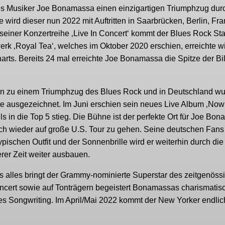
ues Musiker Joe Bonamassa einen einzigartigen Triumphzug dur
rd dieser nun 2022 mit Auftritten in Saarbrücken, Berlin, Fran
seiner Konzertreihe ‚Live In Concert‘ kommt der Blues Rock Sta
erk ‚Royal Tea‘, welches im Oktober 2020 erschien, erreichte w
rts. Bereits 24 mal erreichte Joe Bonamassa die Spitze der Bi
ren zu einem Triumphzug des Blues Rock und in Deutschland w
te ausgezeichnet. Im Juni erschien sein neues Live Album ‚Now
s in die Top 5 stieg. Die Bühne ist der perfekte Ort für Joe Bo
ch wieder auf große U.S. Tour zu gehen. Seine deutschen Fans
pischen Outfit und der Sonnenbrille wird er weiterhin durch die
erer Zeit weiter ausbauen.
es alles bringt der Grammy-nominierte Superstar des zeitgenöss
oncert sowie auf Tonträgern begeistert Bonamassas charismatis
hes Songwriting. Im April/Mai 2022 kommt der New Yorker endlic