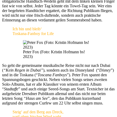
obligatorische Handtuch-Wedeln geht mit dem linken kleinen Finger
fast wie von selbst. Jeder Tag könnte ein Towel-Tag sein. Wer eins
der begehrten Handtücher ergattert, die Richtung Publikum fliegen,
wird nicht nur eine frisch-duftende, sondern auch praktische
Erinnerung an diesen verdammt geilen Sommerabend haben.
Ich bin und bleib‘
Toskana-Fanboy for Life
Peter Fox (Foto: Kristin Hofmann bs!
2023)
So geht die gemeinsame musikalische Reise nicht nur nach Dubai
(
“Kein Regen in Dubai”
), sondern auch ins Disneyland (“
Disney
”)
und in die Toskana (“
Toscana Fanboys
”). Peter Fox spannt den
Spannungsbogen geschickt. Neben vielen Songs seines zweiten
Solo-Albums, hat er alle Klassiker von seinem ersten Album
“
Stadtaffe
” und auch einige Seeed-Songs am Start. Textsicher ist das
aufgeheizte Dresdner Publikum allemal und das nicht nur beim
letzten Song
“Haus am See
”, den das Publikum kurzerhand
aufgrund der strengen Curfew um 22 Uhr selbst singen muss.
Steig‘ auf den Berg aus Dreck,
weil oben frischer Wind weht