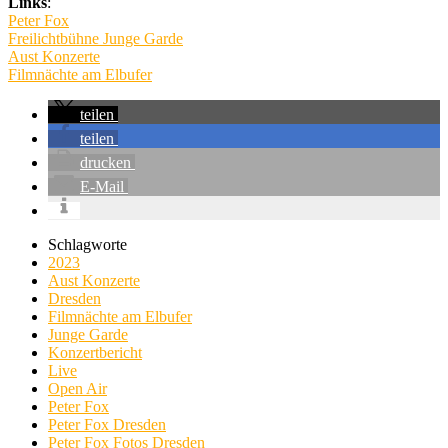
Links
:
Peter Fox
Freilichtbühne Junge Garde
Aust Konzerte
Filmnächte am Elbufer
teilen
teilen
drucken
E-Mail
Schlagworte
2023
Aust Konzerte
Dresden
Filmnächte am Elbufer
Junge Garde
Konzertbericht
Live
Open Air
Peter Fox
Peter Fox Dresden
Peter Fox Fotos Dresden