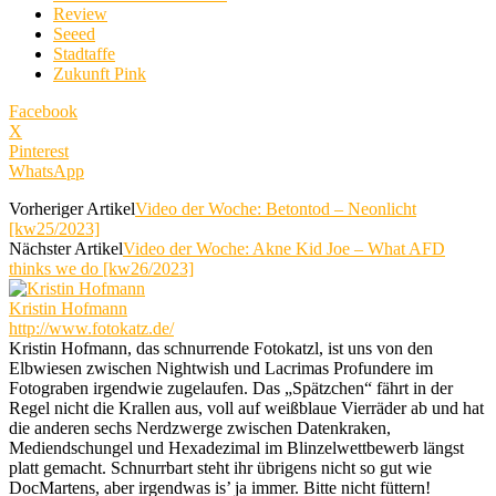
Review
Seeed
Stadtaffe
Zukunft Pink
Facebook
X
Pinterest
WhatsApp
Vorheriger Artikel
Video der Woche: Betontod – Neonlicht
[kw25/2023]
Nächster Artikel
Video der Woche: Akne Kid Joe – What AFD
thinks we do [kw26/2023]
Kristin Hofmann
http://www.fotokatz.de/
Kristin Hofmann, das schnurrende Fotokatzl, ist uns von den
Elbwiesen zwischen Nightwish und Lacrimas Profundere im
Fotograben irgendwie zugelaufen. Das „Spätzchen“ fährt in der
Regel nicht die Krallen aus, voll auf weißblaue Vierräder ab und hat
die anderen sechs Nerdzwerge zwischen Datenkraken,
Mediendschungel und Hexadezimal im Blinzelwettbewerb längst
platt gemacht. Schnurrbart steht ihr übrigens nicht so gut wie
DocMartens, aber irgendwas is’ ja immer. Bitte nicht füttern!