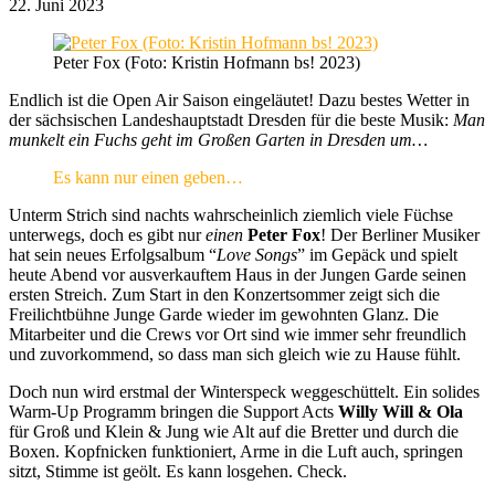
22. Juni 2023
Peter Fox (Foto: Kristin Hofmann bs! 2023)
Endlich ist die Open Air Saison eingeläutet! Dazu bestes Wetter in
der sächsischen Landeshauptstadt Dresden für die beste Musik:
Man
munkelt ein Fuchs geht im Großen Garten in Dresden um…
Es kann nur einen geben…
Unterm Strich sind nachts wahrscheinlich ziemlich viele Füchse
unterwegs, doch es gibt nur
einen
Peter Fox
! Der Berliner Musiker
hat sein neues Erfolgsalbum “
Love Songs
” im Gepäck und spielt
heute Abend vor ausverkauftem Haus in der Jungen Garde seinen
ersten Streich. Zum Start in den Konzertsommer zeigt sich die
Freilichtbühne Junge Garde wieder im gewohnten Glanz. Die
Mitarbeiter und die Crews vor Ort sind wie immer sehr freundlich
und zuvorkommend, so dass man sich gleich wie zu Hause fühlt.
Doch nun wird erstmal der Winterspeck weggeschüttelt. Ein solides
Warm-Up Programm bringen die Support Acts
Willy Will & Ola
für Groß und Klein & Jung wie Alt auf die Bretter und durch die
Boxen. Kopfnicken funktioniert, Arme in die Luft auch, springen
sitzt, Stimme ist geölt. Es kann losgehen. Check.