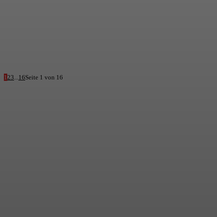
1
2
3
...
16
Seite 1 von 16