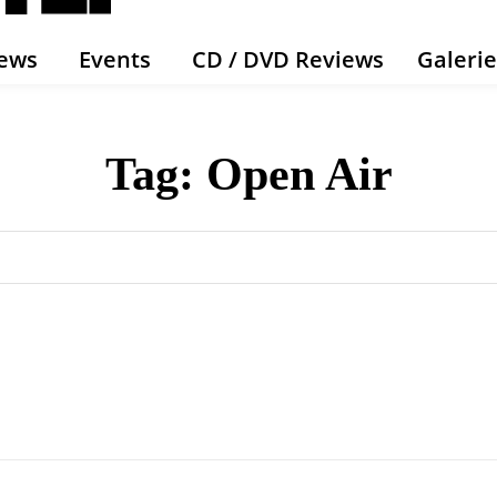
ews
Events
CD / DVD Reviews
Galeri
Tag:
Open Air