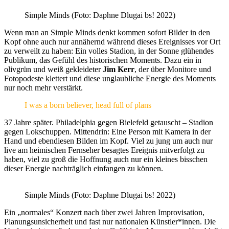
Simple Minds (Foto: Daphne Dlugai bs! 2022)
Wenn man an Simple Minds denkt kommen sofort Bilder in den
Kopf ohne auch nur annähernd während dieses Ereignisses vor Ort
zu verweilt zu haben: Ein volles Stadion, in der Sonne glühendes
Publikum, das Gefühl des historischen Moments. Dazu ein in
olivgrün und weiß gekleideter
Jim Kerr
, der über Monitore und
Fotopodeste klettert und diese unglaubliche Energie des Moments
nur noch mehr verstärkt.
I was a born believer, head full of plans
37 Jahre später. Philadelphia gegen Bielefeld getauscht – Stadion
gegen Lokschuppen. Mittendrin: Eine Person mit Kamera in der
Hand und ebendiesen Bilden im Kopf. Viel zu jung um auch nur
live am heimischen Fernseher besagtes Ereignis mitverfolgt zu
haben, viel zu groß die Hoffnung auch nur ein kleines bisschen
dieser Energie nachträglich einfangen zu können.
Simple Minds (Foto: Daphne Dlugai bs! 2022)
Ein „normales“ Konzert nach über zwei Jahren Improvisation,
Planungsunsicherheit und fast nur nationalen Künstler*innen. Die