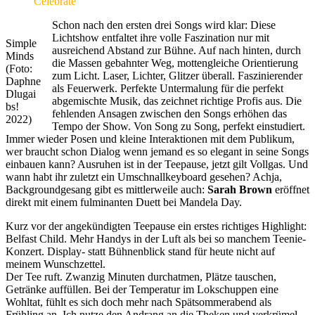
Celebrate
Schon nach den ersten drei Songs wird klar: Diese
Lichtshow entfaltet ihre volle Faszination nur mit
Simple
ausreichend Abstand zur Bühne. Auf nach hinten, durch
Minds
die Massen gebahnter Weg, mottengleiche Orientierung
(Foto:
zum Licht. Laser, Lichter, Glitzer überall. Faszinierender
Daphne
als Feuerwerk. Perfekte Untermalung für die perfekt
Dlugai
abgemischte Musik, das zeichnet richtige Profis aus. Die
bs!
fehlenden Ansagen zwischen den Songs erhöhen das
2022)
Tempo der Show. Von Song zu Song, perfekt einstudiert.
Immer wieder Posen und kleine Interaktionen mit dem Publikum,
wer braucht schon Dialog wenn jemand es so elegant in seine Songs
einbauen kann? Ausruhen ist in der Teepause, jetzt gilt Vollgas. Und
wann habt ihr zuletzt ein Umschnallkeyboard gesehen? Achja,
Backgroundgesang gibt es mittlerweile auch:
Sarah Brown
eröffnet
direkt mit einem fulminanten Duett bei Mandela Day.
Kurz vor der angekündigten Teepause ein erstes richtiges Highlight:
Belfast Child. Mehr Handys in der Luft als bei so manchem Teenie-
Konzert. Display- statt Bühnenblick stand für heute nicht auf
meinem Wunschzettel.
Der Tee ruft. Zwanzig Minuten durchatmen, Plätze tauschen,
Getränke auffüllen. Bei der Temperatur im Lokschuppen eine
Wohltat, fühlt es sich doch mehr nach Spätsommerabend als
Frühling an. Ich nutze den Andrang an die Theken und verkrümel