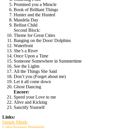
Promised you a Miracle
Book of Brilliant Things
Hunter and the Hunted
Mandela Day
Belfast Child
Second Block:
Theme for Great Cities
Banging on the Door/ Dolphins
Waterfront
She’s a River
Once Upon a Time
Someone Somewhere in Summertime
See the Lights
All the Things She Said
Don’t you (Forget about me)
Let it all come down
Ghost Dancing
Encore:
Speed your Love to me
Alive and Kicking
Sanctify Yourself
Links:
Simple Minds
Lokschuppen Bielefeld