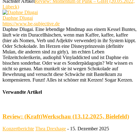
Nächster Artikel
Review: Momentum of Punk – GBH (20.05.2022,
Lübeck)
Daphne Dlugai
https://www.be-subjective.de
Daphne Dlugai. Eine lebendige Mindmap aus einem Kessel Buntes,
läuft wie ein Duracellhäschen, wenn man Kaffee, kaffee, kaffee
(hier als Nomen, Verb und Adjektiv verwendet) in ihr System kippt.
Oder Schokolade. Im Herzen eine Disneyprinzessin (definitiv
Mulan, die anderen sind zu girly), im echten Leben
Teilzeitcholerikerin, audiophil Vinyladdicted und ist Daphne ein
bisschen sonderbar. Oder war es Sonderpädagogin? Wir wissen es
nicht so genau. Man munkelt sie ist wegen Schokolade auf
Bewehrung und versucht diese Schwäche mit Bastelkram zu
kompensieren. Funzt! Alles ist schöner mit Kerzen! Sogar Kerzen.
Verwandte Artikel
Review: (Kraft)Werkschau (13.12.2025, Bielefeld)
Konzertberichte
Thea Drexhage
-
15. Dezember 2025