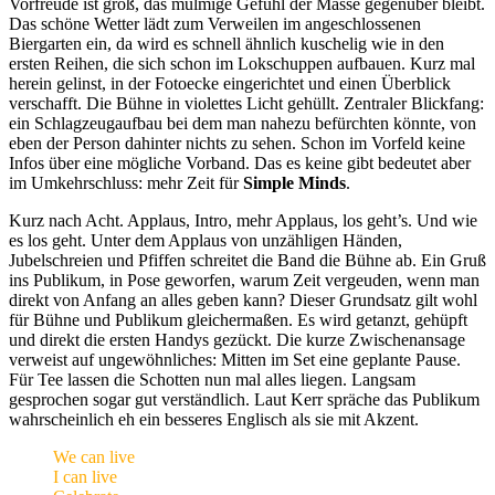
Vorfreude ist groß, das mulmige Gefühl der Masse gegenüber bleibt.
Das schöne Wetter lädt zum Verweilen im angeschlossenen
Biergarten ein, da wird es schnell ähnlich kuschelig wie in den
ersten Reihen, die sich schon im Lokschuppen aufbauen. Kurz mal
herein gelinst, in der Fotoecke eingerichtet und einen Überblick
verschafft. Die Bühne in violettes Licht gehüllt. Zentraler Blickfang:
ein Schlagzeugaufbau bei dem man nahezu befürchten könnte, von
eben der Person dahinter nichts zu sehen. Schon im Vorfeld keine
Infos über eine mögliche Vorband. Das es keine gibt bedeutet aber
im Umkehrschluss: mehr Zeit für
Simple Minds
.
Kurz nach Acht. Applaus, Intro, mehr Applaus, los geht’s. Und wie
es los geht. Unter dem Applaus von unzähligen Händen,
Jubelschreien und Pfiffen schreitet die Band die Bühne ab. Ein Gruß
ins Publikum, in Pose geworfen, warum Zeit vergeuden, wenn man
direkt von Anfang an alles geben kann? Dieser Grundsatz gilt wohl
für Bühne und Publikum gleichermaßen. Es wird getanzt, gehüpft
und direkt die ersten Handys gezückt. Die kurze Zwischenansage
verweist auf ungewöhnliches: Mitten im Set eine geplante Pause.
Für Tee lassen die Schotten nun mal alles liegen. Langsam
gesprochen sogar gut verständlich. Laut Kerr spräche das Publikum
wahrscheinlich eh ein besseres Englisch als sie mit Akzent.
We can live
I can live