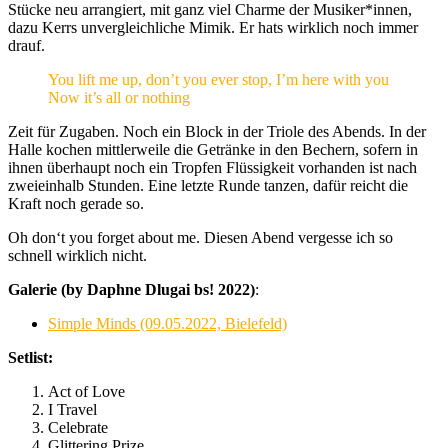
Stücke neu arrangiert, mit ganz viel Charme der Musiker*innen,
dazu Kerrs unvergleichliche Mimik. Er hats wirklich noch immer
drauf.
You lift me up, don’t you ever stop, I’m here with you
Now it’s all or nothing
Zeit für Zugaben. Noch ein Block in der Triole des Abends. In der
Halle kochen mittlerweile die Getränke in den Bechern, sofern in
ihnen überhaupt noch ein Tropfen Flüssigkeit vorhanden ist nach
zweieinhalb Stunden. Eine letzte Runde tanzen, dafür reicht die
Kraft noch gerade so.
Oh don‘t you forget about me. Diesen Abend vergesse ich so
schnell wirklich nicht.
Galerie (by Daphne Dlugai bs! 2022)
:
Simple Minds (09.05.2022, Bielefeld)
Setlist:
Act of Love
I Travel
Celebrate
Glittering Prize