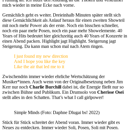
mich wieder in meine Ecke nach vorne.
Gemächlich geht es weiter. Dreieinhalb Minuten später stellt sich
diese Gemächlichkeit als Anlauf heraus für einen zweiten Showteil
mit noch mehr Power als der erste. Noch ein bisschen schneller,
noch ein paar mehr Posen, noch ein paar mehr Showelemente. 40
Years of Hits bedeutet hier gleichzeitig auch 40 Years of Konzerte in
einen Abend packen. Highlight jagt Highlight. Steigerung jagt
Steigerung. Da kann man schon mal nach Atem ringen.
I just found my new direction
And I hope you like the key
Like the air that led me to it
Zwischendrin immer wieder ehrliche Wertschätzung der
Musiker*innen. Auch wenn von der Originalbesetzung neben Jim
Kerr nur noch
Charlie Burchill
dabei ist, die Energie fließt nur so
zwischen Bühne und Publikum. Ein Drumsolo von
Cherisse Osei
stellt alles in den Schatten. That’s what I call girlpower!
Simple Minds (Foto: Daphne Dlugai bs! 2022)
Stück für Stück schreitet der Abend voran. Immer wieder gibt es
Neues zu entdecken. Immer wieder Soli, Posen, Soli mit Posen.