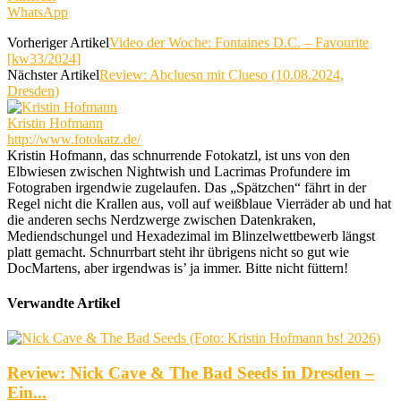
WhatsApp
Vorheriger Artikel
Video der Woche: Fontaines D.C. – Favourite
[kw33/2024]
Nächster Artikel
Review: Abcluesn mit Clueso (10.08.2024,
Dresden)
Kristin Hofmann
http://www.fotokatz.de/
Kristin Hofmann, das schnurrende Fotokatzl, ist uns von den
Elbwiesen zwischen Nightwish und Lacrimas Profundere im
Fotograben irgendwie zugelaufen. Das „Spätzchen“ fährt in der
Regel nicht die Krallen aus, voll auf weißblaue Vierräder ab und hat
die anderen sechs Nerdzwerge zwischen Datenkraken,
Mediendschungel und Hexadezimal im Blinzelwettbewerb längst
platt gemacht. Schnurrbart steht ihr übrigens nicht so gut wie
DocMartens, aber irgendwas is’ ja immer. Bitte nicht füttern!
Verwandte Artikel
Review: Nick Cave & The Bad Seeds in Dresden –
Ein...