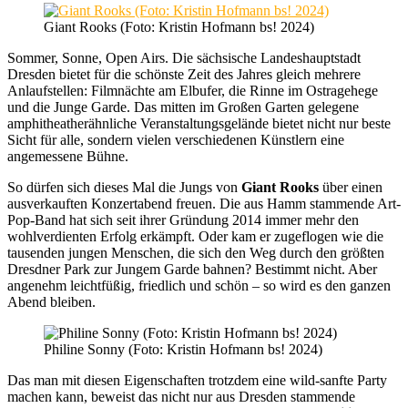
Giant Rooks (Foto: Kristin Hofmann bs! 2024)
Sommer, Sonne, Open Airs. Die sächsische Landeshauptstadt
Dresden bietet für die schönste Zeit des Jahres gleich mehrere
Anlaufstellen: Filmnächte am Elbufer, die Rinne im Ostragehege
und die Junge Garde. Das mitten im Großen Garten gelegene
amphitheatherähnliche Veranstaltungsgelände bietet nicht nur beste
Sicht für alle, sondern vielen verschiedenen Künstlern eine
angemessene Bühne.
So dürfen sich dieses Mal die Jungs von
Giant Rooks
über einen
ausverkauften Konzertabend freuen. Die aus Hamm stammende Art-
Pop-Band hat sich seit ihrer Gründung 2014 immer mehr den
wohlverdienten Erfolg erkämpft. Oder kam er zugeflogen wie die
tausenden jungen Menschen, die sich den Weg durch den größten
Dresdner Park zur Jungem Garde bahnen? Bestimmt nicht. Aber
angenehm leichtfüßig, friedlich und schön – so wird es den ganzen
Abend bleiben.
Philine Sonny (Foto: Kristin Hofmann bs! 2024)
Das man mit diesen Eigenschaften trotzdem eine wild-sanfte Party
machen kann, beweist das nicht nur aus Dresden stammende