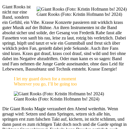
Giant Rooks ist
nicht nur eine
Giant Rooks (Foto: Kristin Hofmann bs! 2024)
Band, sondern
ein Gefühl, ein Vibe. Krasse Konzerte passieren mit wirklich krass
guter Musik auf der Bühne. An ihren Instrumenten ist die Band
absolut sicher und solide, der Gesang von Frederik Rabe fasst alle
Fassetten von sanft bis rau, leise zu laut, rotzig bis verletzlich. Dabei
springt, hüpft und tanzt er wie ein Gummiball und freut sich über
wirklich jeden Fan, genießt dabei jede Sekunde. Auch ihre Fans
sind krass. Krass gut drauf, krass cool drauf, sind wild und frei ohne
dabei ins Negative abzudriften. Oder man kann es so sagen: Band
und Fans nehmen die Junge Garde auseinander, ohne dass Leid für
Lebewesen, Bausubtanz und Technik entsteht. Krasse Energie!
I let my guard down for a moment
Wherever you go, I’ll be going too
Giant Rooks (Foto: Kristin Hofmann bs! 2024)
Die Giant Rooks Magie verzaubert den Abend weiterhin. Wenn
gesagt wird: Setzen und dann Springen, setzen sich alle hin,
springen erst zum falschen Takt auf, kichern, ist nicht schlimm, und
dann passt es zum richtigen Takt doch noch und die Garde springt in