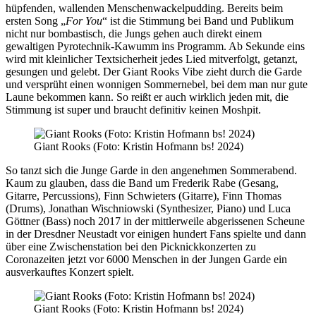
hüpfenden, wallenden Menschenwackelpudding. Bereits beim
ersten Song „
For You
“ ist die Stimmung bei Band und Publikum
nicht nur bombastisch, die Jungs gehen auch direkt einem
gewaltigen Pyrotechnik-Kawumm ins Programm. Ab Sekunde eins
wird mit kleinlicher Textsicherheit jedes Lied mitverfolgt, getanzt,
gesungen und gelebt. Der Giant Rooks Vibe zieht durch die Garde
und versprüht einen wonnigen Sommernebel, bei dem man nur gute
Laune bekommen kann. So reißt er auch wirklich jeden mit, die
Stimmung ist super und braucht definitiv keinen Moshpit.
Giant Rooks (Foto: Kristin Hofmann bs! 2024)
So tanzt sich die Junge Garde in den angenehmen Sommerabend.
Kaum zu glauben, dass die Band um Frederik Rabe (Gesang,
Gitarre, Percussions), Finn Schwieters (Gitarre), Finn Thomas
(Drums), Jonathan Wischniowski (Synthesizer, Piano) und Luca
Göttner (Bass) noch 2017 in der mittlerweile abgerissenen Scheune
in der Dresdner Neustadt vor einigen hundert Fans spielte und dann
über eine Zwischenstation bei den Picknickkonzerten zu
Coronazeiten jetzt vor 6000 Menschen in der Jungen Garde ein
ausverkauftes Konzert spielt.
Giant Rooks (Foto: Kristin Hofmann bs! 2024)