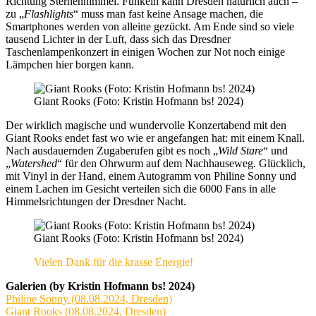
Richtung Sternenhimmel. Funkeln kann Dresden natürlich auch –
zu „
Flashlights
“ muss man fast keine Ansage machen, die
Smartphones werden von alleine gezückt. Am Ende sind so viele
tausend Lichter in der Luft, dass sich das Dresdner
Taschenlampenkonzert in einigen Wochen zur Not noch einige
Lämpchen hier borgen kann.
Giant Rooks (Foto: Kristin Hofmann bs! 2024)
Der wirklich magische und wundervolle Konzertabend mit den
Giant Rooks endet fast wo wie er angefangen hat: mit einem Knall.
Nach ausdauernden Zugaberufen gibt es noch „
Wild Stare
“ und
„
Watershed
“ für den Ohrwurm auf dem Nachhauseweg. Glücklich,
mit Vinyl in der Hand, einem Autogramm von Philine Sonny und
einem Lachen im Gesicht verteilen sich die 6000 Fans in alle
Himmelsrichtungen der Dresdner Nacht.
Giant Rooks (Foto: Kristin Hofmann bs! 2024)
Vielen Dank für die krasse Energie!
Galerien (by Kristin Hofmann bs! 2024)
Philine Sonny (08.08.2024, Dresden)
Giant Rooks (08.08.2024, Dresden)