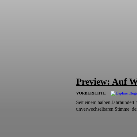
Preview: Auf W
VORBERICHTE
Seit einem halben Jahrhundert 
unverwechselbaren Stimme, den 