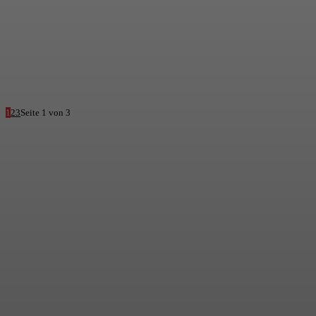
1
2
3
Seite 1 von 3