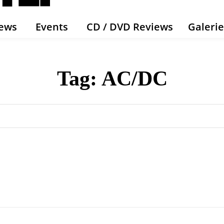
ews
Events
CD / DVD Reviews
Galeri
Tag:
AC/DC