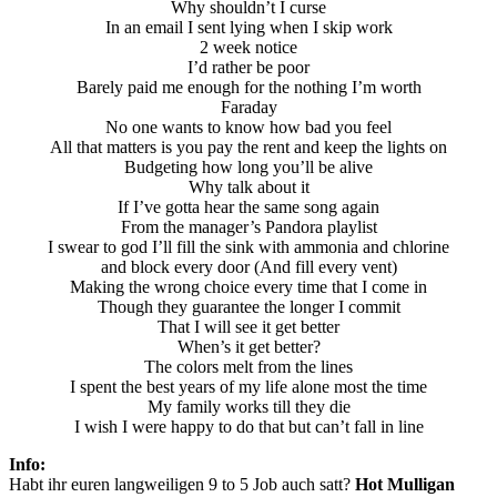
Why shouldn’t I curse
In an email I sent lying when I skip work
2 week notice
I’d rather be poor
Barely paid me enough for the nothing I’m worth
Faraday
No one wants to know how bad you feel
All that matters is you pay the rent and keep the lights on
Budgeting how long you’ll be alive
Why talk about it
If I’ve gotta hear the same song again
From the manager’s Pandora playlist
I swear to god I’ll fill the sink with ammonia and chlorine
and block every door (And fill every vent)
Making the wrong choice every time that I come in
Though they guarantee the longer I commit
That I will see it get better
When’s it get better?
The colors melt from the lines
I spent the best years of my life alone most the time
My family works till they die
I wish I were happy to do that but can’t fall in line
Info:
Habt ihr euren langweiligen 9 to 5 Job auch satt?
Hot Mulligan