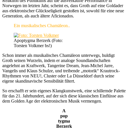
Reaktion des Publikums auf die ausverkaufte Performance in
Norwegen im letzten Jahr, scheint es, dass Groth auf eine Goldader
aus elektronischer Glückseligkeit gestoßen ist, sowohl für eine neue
Generation, als auch ältere Aficionados.
Ein musikalisches Chamäleon..
Apoptygma Berzerk (Foto:
Torsten Volkmer bs!)
Schon immer als musikalisches Chamäleon unterwegs, huldigt
Groth seinen Wurzeln, indem er analoge Soundlandschaften
angelehnt an Kraftwerk, Tangerine Dream, Jean-Michel Jarre,
Vangelis und Klaus Schulze, und treibende „motorik“ Krautrock-
Rhythmen von NEU!, Cluster oder La Düsseldorf durch seine
eigene skandinavische Sensibilität filtert.
So erschafft er sein eigenes Klangkunstwerk, eine schillernde Palette
für das 21. Jahrhundert, auf der sich diese klassischen Einflüsse aus
dem Golden Age der elektronischen Musik vermengen.
A
pop
tygma
Berzerk