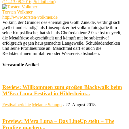
(11.-13.08.2016, Schlotheim)
Torsten Volkmer
http://www.torsten-volkmer.de
Volkmr, der Gründer des ehemaligen Goth-Zine.de, verdingt sich
„selbst und ständig“ als Linsenputzer bei volkmr fotografie ihm
seine Knipsklitsche, hat sich als Chefredakteur 2.0 selbst recycelt,
die Metalfriese abgeschüttelt und kämpft mit be subjective!
erfolgreich gegen hausgemachte Langeweile, Schubladendenken
und seine Profilneurose an. Manchmal darf er auch die
RedakteurInnen rumfahren oder Wassereis abstauben.
Verwandte Artikel
Review: Willkommen zum großen Blackwalk beim
M’Era Luna Festival in Hildesheim...
Festivalberichte
Melanie Schupp
-
27. August 2018
Preview: M’era Luna – Das LineUp steht – The
Prodigy machen...