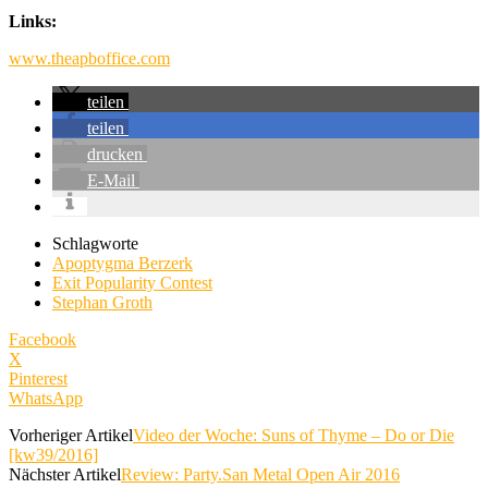
Links:
www.theapboffice.com
teilen
teilen
drucken
E-Mail
Schlagworte
Apoptygma Berzerk
Exit Popularity Contest
Stephan Groth
Facebook
X
Pinterest
WhatsApp
Vorheriger Artikel
Video der Woche: Suns of Thyme – Do or Die
[kw39/2016]
Nächster Artikel
Review: Party.San Metal Open Air 2016