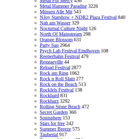
Metal For Mercy
436
Metal Hammer Paradise
3226
Müssen Alle Mit
543
NJoy Starshow + NDR2 Plaza Festival
840
Nah am Wasser
329
Nocturnal Culture Night
126
North Of Mainstream
298
Orange Blossom
631
Party San
2964
Psych Lab Festival Eindhoven
108
Reeperbahn Festival
479
Reggaeville
44
Reload Festival
2877
Rock am Ring
1062
Rock n Roll Slam
277
Rock on the Beach
513
Rockfels Festival
138
Rockhard
831
Rockharz
3292
Rolling Stone Beach
472
Secret Garden
360
Sonisphere
153
Stars for free
242
Summer Breeze
575
Taubertal
917