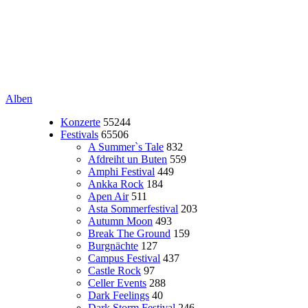
Alben
Konzerte
55244
Festivals
65506
A Summer`s Tale
832
Afdreiht un Buten
559
Amphi Festival
449
Ankka Rock
184
Apen Air
511
Asta Sommerfestival
203
Autumn Moon
493
Break The Ground
159
Burgnächte
127
Campus Festival
437
Castle Rock
97
Celler Events
288
Dark Feelings
40
Dark Storm Festival
246