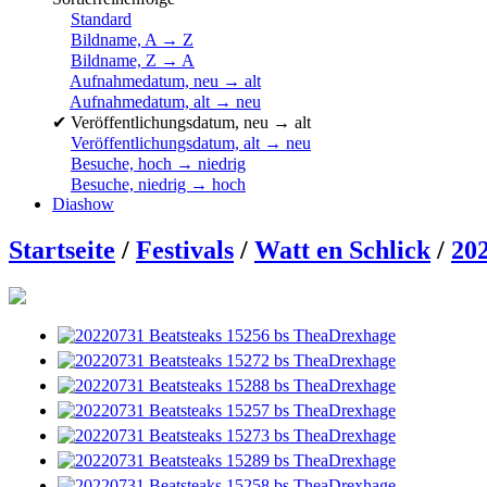
Standard
Bildname, A → Z
Bildname, Z → A
Aufnahmedatum, neu → alt
Aufnahmedatum, alt → neu
✔
Veröffentlichungsdatum, neu → alt
Veröffentlichungsdatum, alt → neu
Besuche, hoch → niedrig
Besuche, niedrig → hoch
Diashow
Startseite
/
Festivals
/
Watt en Schlick
/
20