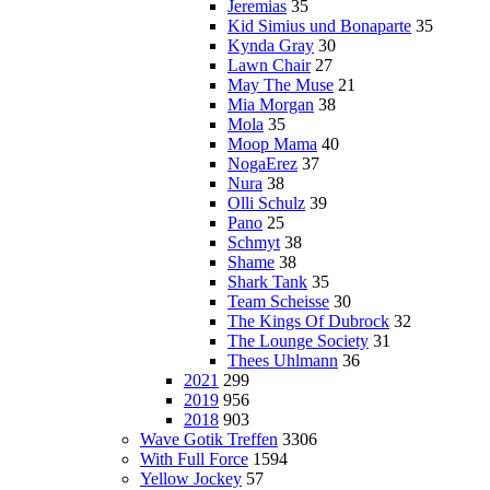
Jeremias
35
Kid Simius und Bonaparte
35
Kynda Gray
30
Lawn Chair
27
May The Muse
21
Mia Morgan
38
Mola
35
Moop Mama
40
NogaErez
37
Nura
38
Olli Schulz
39
Pano
25
Schmyt
38
Shame
38
Shark Tank
35
Team Scheisse
30
The Kings Of Dubrock
32
The Lounge Society
31
Thees Uhlmann
36
2021
299
2019
956
2018
903
Wave Gotik Treffen
3306
With Full Force
1594
Yellow Jockey
57