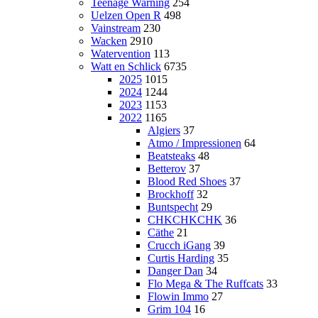
Teenage Warning
254
Uelzen Open R
498
Vainstream
230
Wacken
2910
Watervention
113
Watt en Schlick
6735
2025
1015
2024
1244
2023
1153
2022
1165
Algiers
37
Atmo / Impressionen
64
Beatsteaks
48
Betterov
37
Blood Red Shoes
37
Brockhoff
32
Buntspecht
29
CHKCHKCHK
36
Cäthe
21
Crucch iGang
39
Curtis Harding
35
Danger Dan
34
Flo Mega & The Ruffcats
33
Flowin Immo
27
Grim 104
16