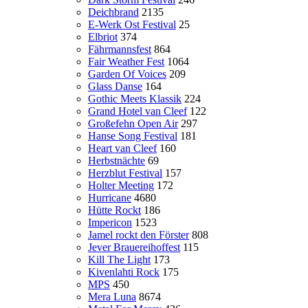
Deichbrand
2135
E-Werk Ost Festival
25
Elbriot
374
Fährmannsfest
864
Fair Weather Fest
1064
Garden Of Voices
209
Glass Danse
164
Gothic Meets Klassik
224
Grand Hotel van Cleef
122
Großefehn Open Air
297
Hanse Song Festival
181
Heart van Cleef
160
Herbstnächte
69
Herzblut Festival
157
Holter Meeting
172
Hurricane
4680
Hütte Rockt
186
Impericon
1523
Jamel rockt den Förster
808
Jever Brauereihoffest
115
Kill The Light
173
Kivenlahti Rock
175
MPS
450
Mera Luna
8674