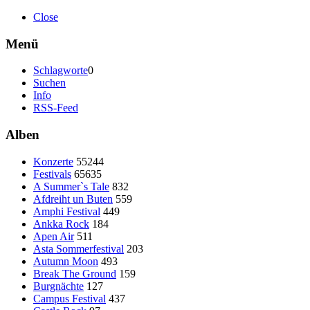
Close
Menü
Schlagworte
0
Suchen
Info
RSS-Feed
Alben
Konzerte
55244
Festivals
65635
A Summer`s Tale
832
Afdreiht un Buten
559
Amphi Festival
449
Ankka Rock
184
Apen Air
511
Asta Sommerfestival
203
Autumn Moon
493
Break The Ground
159
Burgnächte
127
Campus Festival
437