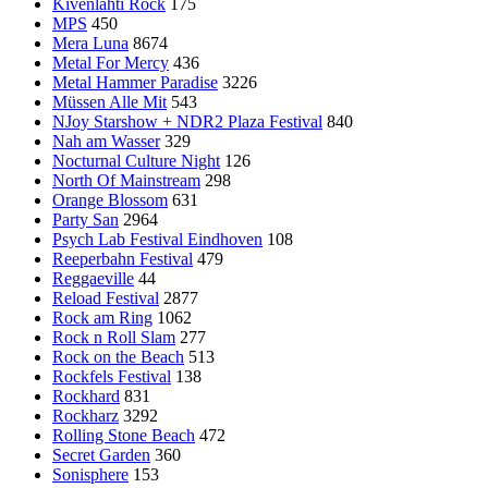
Kivenlahti Rock
175
MPS
450
Mera Luna
8674
Metal For Mercy
436
Metal Hammer Paradise
3226
Müssen Alle Mit
543
NJoy Starshow + NDR2 Plaza Festival
840
Nah am Wasser
329
Nocturnal Culture Night
126
North Of Mainstream
298
Orange Blossom
631
Party San
2964
Psych Lab Festival Eindhoven
108
Reeperbahn Festival
479
Reggaeville
44
Reload Festival
2877
Rock am Ring
1062
Rock n Roll Slam
277
Rock on the Beach
513
Rockfels Festival
138
Rockhard
831
Rockharz
3292
Rolling Stone Beach
472
Secret Garden
360
Sonisphere
153