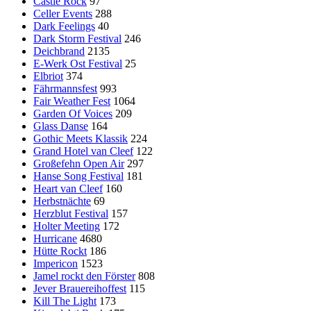
Castle Rock
97
Celler Events
288
Dark Feelings
40
Dark Storm Festival
246
Deichbrand
2135
E-Werk Ost Festival
25
Elbriot
374
Fährmannsfest
993
Fair Weather Fest
1064
Garden Of Voices
209
Glass Danse
164
Gothic Meets Klassik
224
Grand Hotel van Cleef
122
Großefehn Open Air
297
Hanse Song Festival
181
Heart van Cleef
160
Herbstnächte
69
Herzblut Festival
157
Holter Meeting
172
Hurricane
4680
Hütte Rockt
186
Impericon
1523
Jamel rockt den Förster
808
Jever Brauereihoffest
115
Kill The Light
173