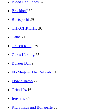
Blood Red Shoes
37
Brockhoff
32
Buntspecht
29
CHKCHKCHK
36
Cäthe
21
Crucch iGang
39
Curtis Harding
35
Danger Dan
34
Flo Mega & The Ruffcats
33
Flowin Immo
27
Grim 104
16
Jeremias
35
Kid Simius und Bonaparte
35