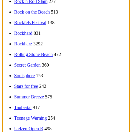
Rock n Roll Slam
277
Rock on the Beach
513
Rockfels Festival
138
Rockhard
831
Rockharz
3292
Rolling Stone Beach
472
Secret Garden
360
Sonisphere
153
Stars for free
242
Summer Breeze
575
Taubertal
917
Teenage Warning
254
Uelzen Open R
498