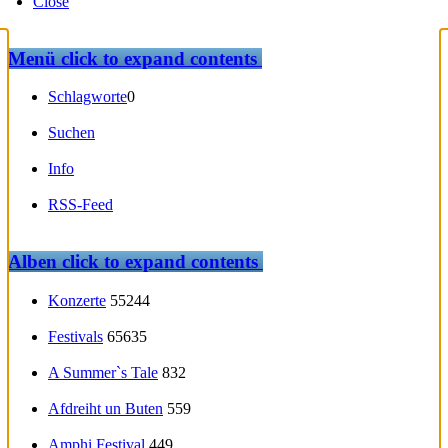
Close
Menü
click to expand contents
Schlagworte
0
Suchen
Info
RSS-Feed
Alben
click to expand contents
Konzerte
55244
Festivals
65635
A Summer`s Tale
832
Afdreiht un Buten
559
Amphi Festival
449