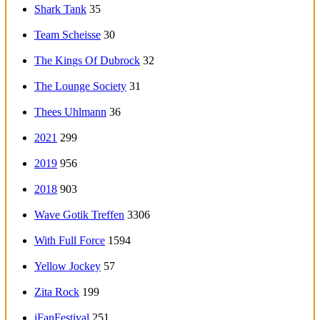
Shark Tank
35
Team Scheisse
30
The Kings Of Dubrock
32
The Lounge Society
31
Thees Uhlmann
36
2021
299
2019
956
2018
903
Wave Gotik Treffen
3306
With Full Force
1594
Yellow Jockey
57
Zita Rock
199
iFanFestival
251