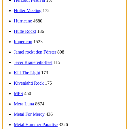
Herzblut Festival
157
Holter Meeting
172
Hurricane
4680
Hütte Rockt
186
Impericon
1523
Jamel rockt den Förster
808
Jever Brauereihoffest
115
Kill The Light
173
Kivenlahti Rock
175
MPS
450
Mera Luna
8674
Metal For Mercy
436
Metal Hammer Paradise
3226