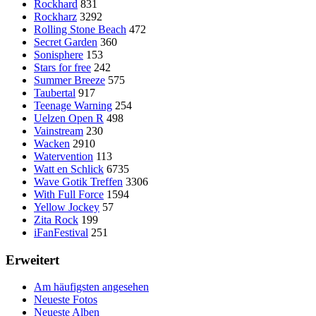
Rockhard
831
Rockharz
3292
Rolling Stone Beach
472
Secret Garden
360
Sonisphere
153
Stars for free
242
Summer Breeze
575
Taubertal
917
Teenage Warning
254
Uelzen Open R
498
Vainstream
230
Wacken
2910
Watervention
113
Watt en Schlick
6735
Wave Gotik Treffen
3306
With Full Force
1594
Yellow Jockey
57
Zita Rock
199
iFanFestival
251
Erweitert
Am häufigsten angesehen
Neueste Fotos
Neueste Alben