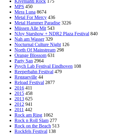
Kivenlahti Rock
175
MPS
450
Mera Luna
8674
Metal For Mercy
436
Metal Hammer Paradise
3226
Müssen Alle Mit
543
NJoy Starshow + NDR2 Plaza Festival
840
Nah am Wasser
329
Nocturnal Culture Night
126
North Of Mainstream
298
Orange Blossom
631
Party San
2964
Psych Lab Festival Eindhoven
108
Reeperbahn Festival
479
Reggaeville
44
Reload Festival
2877
2016
411
2015
458
2013
625
2012
941
2011
442
Rock am Ring
1062
Rock n Roll Slam
277
Rock on the Beach
513
Rockfels Festival
138