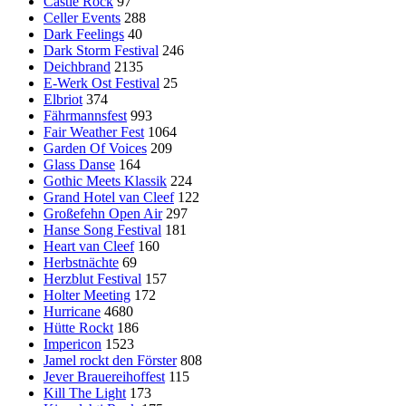
Castle Rock
97
Celler Events
288
Dark Feelings
40
Dark Storm Festival
246
Deichbrand
2135
E-Werk Ost Festival
25
Elbriot
374
Fährmannsfest
993
Fair Weather Fest
1064
Garden Of Voices
209
Glass Danse
164
Gothic Meets Klassik
224
Grand Hotel van Cleef
122
Großefehn Open Air
297
Hanse Song Festival
181
Heart van Cleef
160
Herbstnächte
69
Herzblut Festival
157
Holter Meeting
172
Hurricane
4680
Hütte Rockt
186
Impericon
1523
Jamel rockt den Förster
808
Jever Brauereihoffest
115
Kill The Light
173