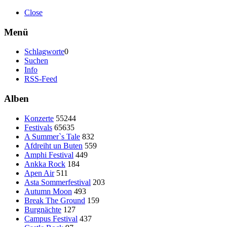
Close
Menü
Schlagworte
0
Suchen
Info
RSS-Feed
Alben
Konzerte
55244
Festivals
65635
A Summer`s Tale
832
Afdreiht un Buten
559
Amphi Festival
449
Ankka Rock
184
Apen Air
511
Asta Sommerfestival
203
Autumn Moon
493
Break The Ground
159
Burgnächte
127
Campus Festival
437