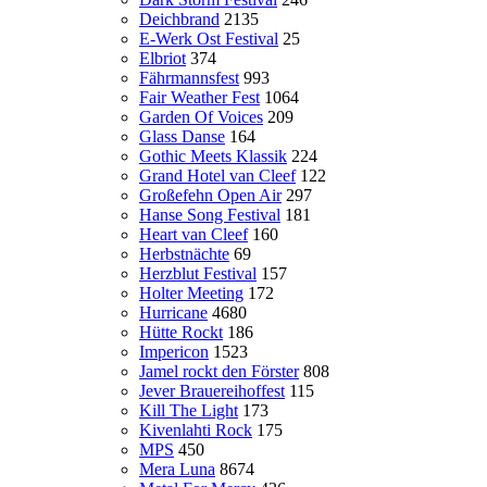
Deichbrand
2135
E-Werk Ost Festival
25
Elbriot
374
Fährmannsfest
993
Fair Weather Fest
1064
Garden Of Voices
209
Glass Danse
164
Gothic Meets Klassik
224
Grand Hotel van Cleef
122
Großefehn Open Air
297
Hanse Song Festival
181
Heart van Cleef
160
Herbstnächte
69
Herzblut Festival
157
Holter Meeting
172
Hurricane
4680
Hütte Rockt
186
Impericon
1523
Jamel rockt den Förster
808
Jever Brauereihoffest
115
Kill The Light
173
Kivenlahti Rock
175
MPS
450
Mera Luna
8674