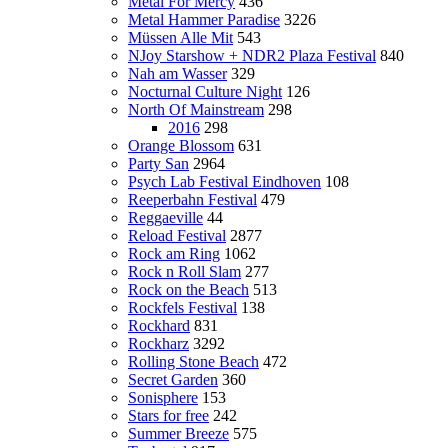
Metal For Mercy
436
Metal Hammer Paradise
3226
Müssen Alle Mit
543
NJoy Starshow + NDR2 Plaza Festival
840
Nah am Wasser
329
Nocturnal Culture Night
126
North Of Mainstream
298
2016
298
Orange Blossom
631
Party San
2964
Psych Lab Festival Eindhoven
108
Reeperbahn Festival
479
Reggaeville
44
Reload Festival
2877
Rock am Ring
1062
Rock n Roll Slam
277
Rock on the Beach
513
Rockfels Festival
138
Rockhard
831
Rockharz
3292
Rolling Stone Beach
472
Secret Garden
360
Sonisphere
153
Stars for free
242
Summer Breeze
575