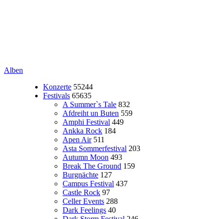
Alben
Konzerte
55244
Festivals
65635
A Summer`s Tale
832
Afdreiht un Buten
559
Amphi Festival
449
Ankka Rock
184
Apen Air
511
Asta Sommerfestival
203
Autumn Moon
493
Break The Ground
159
Burgnächte
127
Campus Festival
437
Castle Rock
97
Celler Events
288
Dark Feelings
40
Dark Storm Festival
246