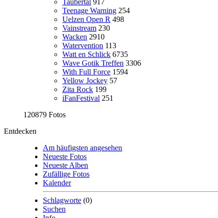
Taubertal
917
Teenage Warning
254
Uelzen Open R
498
Vainstream
230
Wacken
2910
Watervention
113
Watt en Schlick
6735
Wave Gotik Treffen
3306
With Full Force
1594
Yellow Jockey
57
Zita Rock
199
iFanFestival
251
120879 Fotos
Entdecken
Am häufigsten angesehen
Neueste Fotos
Neueste Alben
Zufällige Fotos
Kalender
Schlagworte
(0)
Suchen
Info