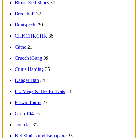
Blood Red Shoes
37
Brockhoff
32
Buntspecht
29
CHKCHKCHK
36
Cäthe
21
Crucch iGang
39
Curtis Harding
35
Danger Dan
34
Flo Mega & The Ruffcats
33
Flowin Immo
27
Grim 104
16
Jeremias
35
Kid Simius und Bonaparte
35