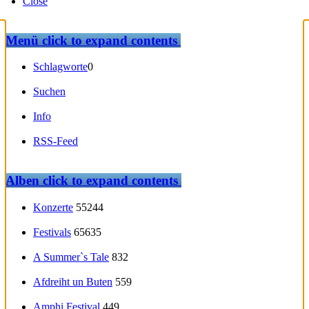
Close
Menü
click to expand contents
Schlagworte
0
Suchen
Info
RSS-Feed
Alben
click to expand contents
Konzerte
55244
Festivals
65635
A Summer`s Tale
832
Afdreiht un Buten
559
Amphi Festival
449