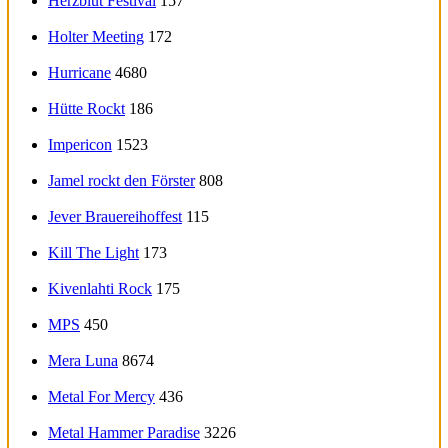
Herzblut Festival
157
Holter Meeting
172
Hurricane
4680
Hütte Rockt
186
Impericon
1523
Jamel rockt den Förster
808
Jever Brauereihoffest
115
Kill The Light
173
Kivenlahti Rock
175
MPS
450
Mera Luna
8674
Metal For Mercy
436
Metal Hammer Paradise
3226