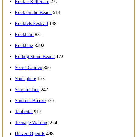
Rock n Roll Slam
277
Rock on the Beach
513
Rockfels Festival
138
Rockhard
831
Rockharz
3292
Rolling Stone Beach
472
Secret Garden
360
Sonisphere
153
Stars for free
242
Summer Breeze
575
Taubertal
917
Teenage Warning
254
Uelzen Open R
498