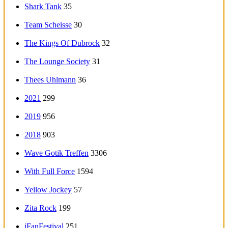
Shark Tank
35
Team Scheisse
30
The Kings Of Dubrock
32
The Lounge Society
31
Thees Uhlmann
36
2021
299
2019
956
2018
903
Wave Gotik Treffen
3306
With Full Force
1594
Yellow Jockey
57
Zita Rock
199
iFanFestival
251