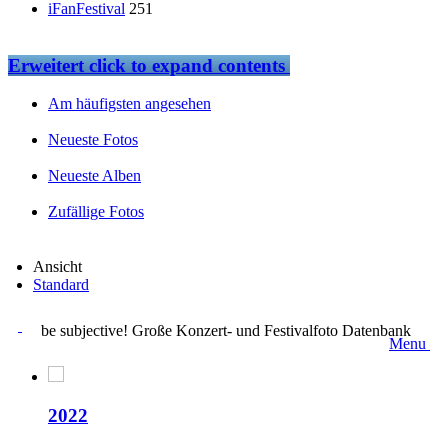
iFanFestival
251
Erweitert
click to expand contents
Am häufigsten angesehen
Neueste Fotos
Neueste Alben
Zufällige Fotos
Ansicht
Standard
be subjective! Große Konzert- und Festivalfoto Datenbank
Menu
2022