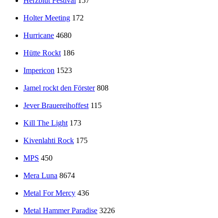
Herzblut Festival
157
Holter Meeting
172
Hurricane
4680
Hütte Rockt
186
Impericon
1523
Jamel rockt den Förster
808
Jever Brauereihoffest
115
Kill The Light
173
Kivenlahti Rock
175
MPS
450
Mera Luna
8674
Metal For Mercy
436
Metal Hammer Paradise
3226