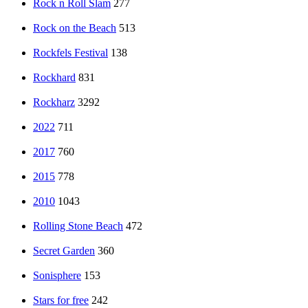
Rock n Roll Slam
277
Rock on the Beach
513
Rockfels Festival
138
Rockhard
831
Rockharz
3292
2022
711
2017
760
2015
778
2010
1043
Rolling Stone Beach
472
Secret Garden
360
Sonisphere
153
Stars for free
242