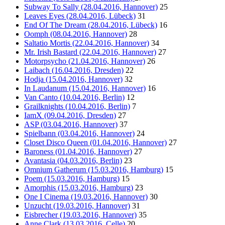
Subway To Sally (28.04.2016, Hannover)
25
Leaves Eyes (28.04.2016, Lübeck)
31
End Of The Dream (28.04.2016, Lübeck)
16
Oomph (08.04.2016, Hannover)
28
Saltatio Mortis (22.04.2016, Hannover)
34
Mr. Irish Bastard (22.04.2016, Hannover)
27
Motorpsycho (21.04.2016, Hannover)
26
Laibach (16.04.2016, Dresden)
22
Hodja (15.04.2016, Hannover)
32
In Laudanum (15.04.2016, Hannover)
16
Van Canto (10.04.2016, Berlin)
12
Grailknights (10.04.2016, Berlin)
7
IamX (09.04.2016, Dresden)
27
ASP (03.04.2016, Hannover)
37
Spielbann (03.04.2016, Hannover)
24
Closet Disco Queen (01.04.2016, Hannover)
27
Baroness (01.04.2016, Hannover)
27
Avantasia (04.03.2016, Berlin)
23
Omnium Gatherum (15.03.2016, Hamburg)
15
Poem (15.03.2016, Hamburg)
15
Amorphis (15.03.2016, Hamburg)
23
One I Cinema (19.03.2016, Hannover)
30
Unzucht (19.03.2016, Hannover)
31
Eisbrecher (19.03.2016, Hannover)
35
Anne Clark (13.03.2016, Celle)
20