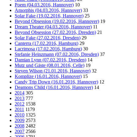
Poem (04.03.2016, Hannover)
10
Amorphis (04.03.2016, Hannover)
33
Solar Fake (19.02.2016, Hannover)
25
Beyond Obsession (19.02.2016, Hannover)
19
Dream Theater (04.03.2016, Hannover)
11
Beyond Obsession (27.02.2016, Dresden)
21
Solar Fake (27.02.2016, Dresden)
29
Canterra (17.02.2016, Hamburg)
29
Lacrimosa (17.02.2016, Hamburg)
30
Stefanie Heinzmann (07.02.2016, Dresden)
37
Damian Lynn (07.02.2016, Dresden)
14
Mutz und Gäste (08.01.2016, Celle)
19
Steven Wilson (21.01.2016, Hannover)
32
Komplize (16.01.2016, Hannover)
15
Candy Trip Down (16.01.2016, Hannover)
12
Deamons Child (16.01.2016, Hannover)
14
2014
305
2013
777
2012
1538
2011
1179
2010
1325
2009
2573
2008
2482
2007
2566
2006
1791