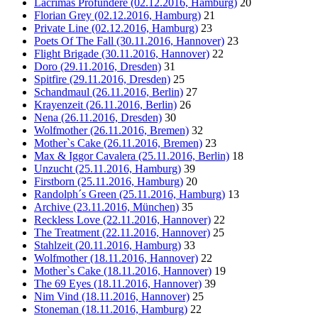
Lacrimas Profundere (02.12.2016, Hamburg)
20
Florian Grey (02.12.2016, Hamburg)
21
Private Line (02.12.2016, Hamburg)
23
Poets Of The Fall (30.11.2016, Hannover)
23
Flight Brigade (30.11.2016, Hannover)
22
Doro (29.11.2016, Dresden)
31
Spitfire (29.11.2016, Dresden)
25
Schandmaul (26.11.2016, Berlin)
27
Krayenzeit (26.11.2016, Berlin)
26
Nena (26.11.2016, Dresden)
30
Wolfmother (26.11.2016, Bremen)
32
Mother`s Cake (26.11.2016, Bremen)
23
Max & Iggor Cavalera (25.11.2016, Berlin)
18
Unzucht (25.11.2016, Hamburg)
39
Firstborn (25.11.2016, Hamburg)
20
Randolph´s Green (25.11.2016, Hamburg)
13
Archive (23.11.2016, München)
35
Reckless Love (22.11.2016, Hannover)
22
The Treatment (22.11.2016, Hannover)
25
Stahlzeit (20.11.2016, Hamburg)
33
Wolfmother (18.11.2016, Hannover)
22
Mother`s Cake (18.11.2016, Hannover)
19
The 69 Eyes (18.11.2016, Hannover)
39
Nim Vind (18.11.2016, Hannover)
25
Stoneman (18.11.2016, Hamburg)
22