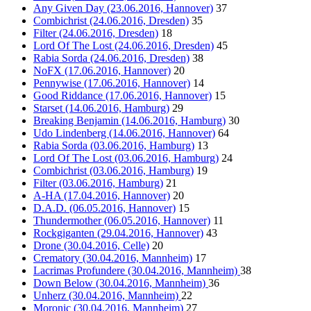
Any Given Day (23.06.2016, Hannover)
37
Combichrist (24.06.2016, Dresden)
35
Filter (24.06.2016, Dresden)
18
Lord Of The Lost (24.06.2016, Dresden)
45
Rabia Sorda (24.06.2016, Dresden)
38
NoFX (17.06.2016, Hannover)
20
Pennywise (17.06.2016, Hannover)
14
Good Riddance (17.06.2016, Hannover)
15
Starset (14.06.2016, Hamburg)
29
Breaking Benjamin (14.06.2016, Hamburg)
30
Udo Lindenberg (14.06.2016, Hannover)
64
Rabia Sorda (03.06.2016, Hamburg)
13
Lord Of The Lost (03.06.2016, Hamburg)
24
Combichrist (03.06.2016, Hamburg)
19
Filter (03.06.2016, Hamburg)
21
A-HA (17.04.2016, Hannover)
20
D.A.D. (06.05.2016, Hannover)
15
Thundermother (06.05.2016, Hannover)
11
Rockgiganten (29.04.2016, Hannover)
43
Drone (30.04.2016, Celle)
20
Crematory (30.04.2016, Mannheim)
17
Lacrimas Profundere (30.04.2016, Mannheim)
38
Down Below (30.04.2016, Mannheim)
36
Unherz (30.04.2016, Mannheim)
22
Moronic (30.04.2016, Mannheim)
27