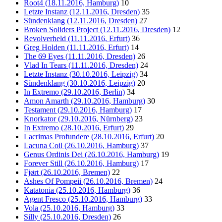
Root4 (18.11.2016, Hamburg)
10
Letzte Instanz (12.11.2016, Dresden)
35
Sündenklang (12.11.2016, Dresden)
27
Broken Soliders Project (12.11.2016, Dresden)
12
Revolverheld (11.11.2016, Erfurt)
36
Greg Holden (11.11.2016, Erfurt)
14
The 69 Eyes (11.11.2016, Dresden)
26
Vlad In Tears (11.11.2016, Dresden)
24
Letzte Instanz (30.10.2016, Leipzig)
34
Sündenklang (30.10.2016, Leipzig)
20
In Extremo (29.10.2016, Berlin)
34
Amon Amarth (29.10.2016, Hamburg)
30
Testament (29.10.2016, Hamburg)
17
Knorkator (29.10.2016, Nürnberg)
23
In Extremo (28.10.2016, Erfurt)
29
Lacrimas Profundere (28.10.2016, Erfurt)
20
Lacuna Coil (26.10.2016, Hamburg)
37
Genus Ordinis Dei (26.10.2016, Hamburg)
19
Forever Still (26.10.2016, Hamburg)
17
Fjørt (26.10.2016, Bremen)
22
Ashes Of Pompeii (26.10.2016, Bremen)
24
Katatonia (25.10.2016, Hamburg)
36
Agent Fresco (25.10.2016, Hamburg)
33
Vola (25.10.2016, Hamburg)
33
Silly (25.10.2016, Dresden)
26