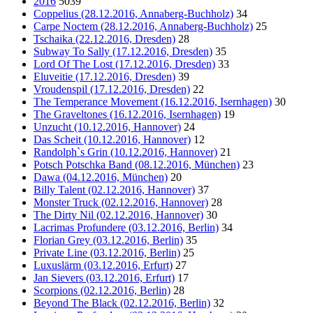
2016
5039
Coppelius (28.12.2016, Annaberg-Buchholz)
34
Carpe Noctem (28.12.2016, Annaberg-Buchholz)
25
Tschaika (22.12.2016, Dresden)
28
Subway To Sally (17.12.2016, Dresden)
35
Lord Of The Lost (17.12.2016, Dresden)
33
Eluveitie (17.12.2016, Dresden)
39
Vroudenspil (17.12.2016, Dresden)
22
The Temperance Movement (16.12.2016, Isernhagen)
30
The Graveltones (16.12.2016, Isernhagen)
19
Unzucht (10.12.2016, Hannover)
24
Das Scheit (10.12.2016, Hannover)
12
Randolph`s Grin (10.12.2016, Hannover)
21
Potsch Potschka Band (08.12.2016, München)
23
Dawa (04.12.2016, München)
20
Billy Talent (02.12.2016, Hannover)
37
Monster Truck (02.12.2016, Hannover)
28
The Dirty Nil (02.12.2016, Hannover)
30
Lacrimas Profundere (03.12.2016, Berlin)
34
Florian Grey (03.12.2016, Berlin)
35
Private Line (03.12.2016, Berlin)
25
Luxuslärm (03.12.2016, Erfurt)
27
Jan Sievers (03.12.2016, Erfurt)
17
Scorpions (02.12.2016, Berlin)
28
Beyond The Black (02.12.2016, Berlin)
32