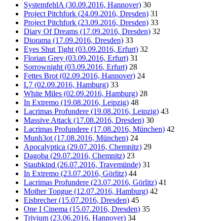
SystemfehlA (30.09.2016, Hannover)
30
Project Pitchfork (24.09.2016, Dresden)
31
Project Pitchfork (23.09.2016, Dresden)
33
Diary Of Dreams (17.09.2016, Dresden)
32
Diorama (17.09.2016, Dresden)
33
Eyes Shut Tight (03.09.2016, Erfurt)
32
Florian Grey (03.09.2016, Erfurt)
31
Sorrownight (03.09.2016, Erfurt)
28
Fettes Brot (02.09.2016, Hannover)
24
L7 (02.09.2016, Hamburg)
33
White Miles (02.09.2016, Hamburg)
28
In Extremo (19.08.2016, Leipzig)
48
Lacrimas Profundere (19.08.2016, Leipzig)
43
Massive Attack (17.08.2016, Dresden)
30
Lacrimas Profundere (17.08.2016, München)
42
Munh3ot (17.08.2016, München)
24
Apocalyptica (29.07.2016, Chemnitz)
29
Dagoba (29.07.2016, Chemnitz)
23
Staubkind (26.07.2016, Travemünde)
31
In Extremo (23.07.2016, Görlitz)
44
Lacrimas Profundere (23.07.2016, Görlitz)
41
Mother Tongue (12.07.2016, Hamburg)
42
Eisbrecher (15.07.2016, Dresden)
45
One I Cinema (15.07.2016, Dresden)
35
Trivium (23.06.2016, Hannover)
34