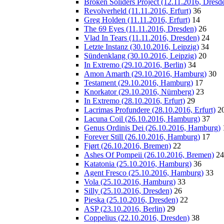
Broken Soliders Project (12.11.2016, Dresd
Revolverheld (11.11.2016, Erfurt)
36
Greg Holden (11.11.2016, Erfurt)
14
The 69 Eyes (11.11.2016, Dresden)
26
Vlad In Tears (11.11.2016, Dresden)
24
Letzte Instanz (30.10.2016, Leipzig)
34
Sündenklang (30.10.2016, Leipzig)
20
In Extremo (29.10.2016, Berlin)
34
Amon Amarth (29.10.2016, Hamburg)
30
Testament (29.10.2016, Hamburg)
17
Knorkator (29.10.2016, Nürnberg)
23
In Extremo (28.10.2016, Erfurt)
29
Lacrimas Profundere (28.10.2016, Erfurt)
2
Lacuna Coil (26.10.2016, Hamburg)
37
Genus Ordinis Dei (26.10.2016, Hamburg)
Forever Still (26.10.2016, Hamburg)
17
Fjørt (26.10.2016, Bremen)
22
Ashes Of Pompeii (26.10.2016, Bremen)
24
Katatonia (25.10.2016, Hamburg)
36
Agent Fresco (25.10.2016, Hamburg)
33
Vola (25.10.2016, Hamburg)
33
Silly (25.10.2016, Dresden)
26
Pieska (25.10.2016, Dresden)
22
ASP (23.10.2016, Berlin)
29
Coppelius (22.10.2016, Dresden)
38