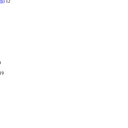
en)
12
0
19