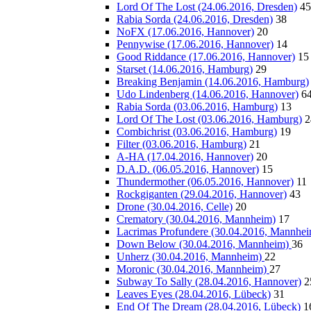
Lord Of The Lost (24.06.2016, Dresden)
45
Rabia Sorda (24.06.2016, Dresden)
38
NoFX (17.06.2016, Hannover)
20
Pennywise (17.06.2016, Hannover)
14
Good Riddance (17.06.2016, Hannover)
15
Starset (14.06.2016, Hamburg)
29
Breaking Benjamin (14.06.2016, Hamburg)
Udo Lindenberg (14.06.2016, Hannover)
6
Rabia Sorda (03.06.2016, Hamburg)
13
Lord Of The Lost (03.06.2016, Hamburg)
2
Combichrist (03.06.2016, Hamburg)
19
Filter (03.06.2016, Hamburg)
21
A-HA (17.04.2016, Hannover)
20
D.A.D. (06.05.2016, Hannover)
15
Thundermother (06.05.2016, Hannover)
11
Rockgiganten (29.04.2016, Hannover)
43
Drone (30.04.2016, Celle)
20
Crematory (30.04.2016, Mannheim)
17
Lacrimas Profundere (30.04.2016, Mannhe
Down Below (30.04.2016, Mannheim)
36
Unherz (30.04.2016, Mannheim)
22
Moronic (30.04.2016, Mannheim)
27
Subway To Sally (28.04.2016, Hannover)
2
Leaves Eyes (28.04.2016, Lübeck)
31
End Of The Dream (28.04.2016, Lübeck)
1