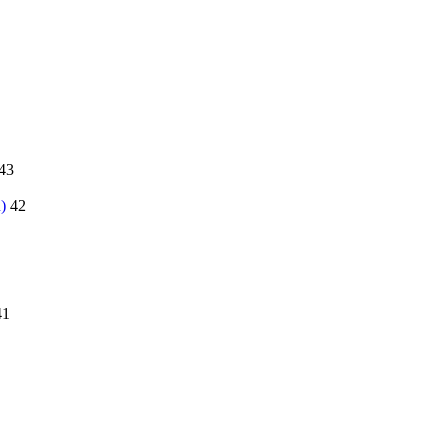
43
)
42
41