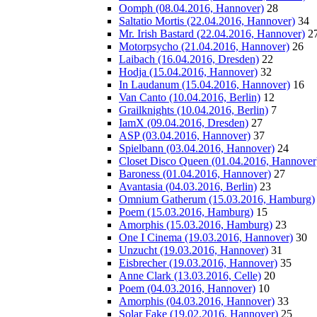
Oomph (08.04.2016, Hannover)
28
Saltatio Mortis (22.04.2016, Hannover)
34
Mr. Irish Bastard (22.04.2016, Hannover)
2
Motorpsycho (21.04.2016, Hannover)
26
Laibach (16.04.2016, Dresden)
22
Hodja (15.04.2016, Hannover)
32
In Laudanum (15.04.2016, Hannover)
16
Van Canto (10.04.2016, Berlin)
12
Grailknights (10.04.2016, Berlin)
7
IamX (09.04.2016, Dresden)
27
ASP (03.04.2016, Hannover)
37
Spielbann (03.04.2016, Hannover)
24
Closet Disco Queen (01.04.2016, Hannover
Baroness (01.04.2016, Hannover)
27
Avantasia (04.03.2016, Berlin)
23
Omnium Gatherum (15.03.2016, Hamburg)
Poem (15.03.2016, Hamburg)
15
Amorphis (15.03.2016, Hamburg)
23
One I Cinema (19.03.2016, Hannover)
30
Unzucht (19.03.2016, Hannover)
31
Eisbrecher (19.03.2016, Hannover)
35
Anne Clark (13.03.2016, Celle)
20
Poem (04.03.2016, Hannover)
10
Amorphis (04.03.2016, Hannover)
33
Solar Fake (19.02.2016, Hannover)
25