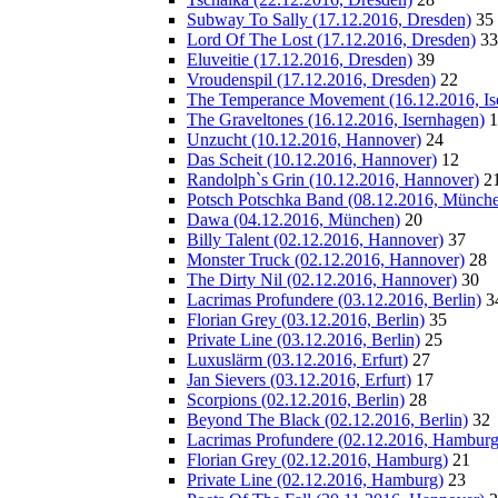
Subway To Sally (17.12.2016, Dresden)
35
Lord Of The Lost (17.12.2016, Dresden)
33
Eluveitie (17.12.2016, Dresden)
39
Vroudenspil (17.12.2016, Dresden)
22
The Temperance Movement (16.12.2016, Is
The Graveltones (16.12.2016, Isernhagen)
1
Unzucht (10.12.2016, Hannover)
24
Das Scheit (10.12.2016, Hannover)
12
Randolph`s Grin (10.12.2016, Hannover)
2
Potsch Potschka Band (08.12.2016, Münch
Dawa (04.12.2016, München)
20
Billy Talent (02.12.2016, Hannover)
37
Monster Truck (02.12.2016, Hannover)
28
The Dirty Nil (02.12.2016, Hannover)
30
Lacrimas Profundere (03.12.2016, Berlin)
3
Florian Grey (03.12.2016, Berlin)
35
Private Line (03.12.2016, Berlin)
25
Luxuslärm (03.12.2016, Erfurt)
27
Jan Sievers (03.12.2016, Erfurt)
17
Scorpions (02.12.2016, Berlin)
28
Beyond The Black (02.12.2016, Berlin)
32
Lacrimas Profundere (02.12.2016, Hamburg
Florian Grey (02.12.2016, Hamburg)
21
Private Line (02.12.2016, Hamburg)
23