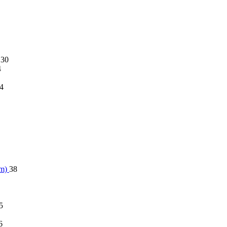
30
4
4
im)
38
5
6