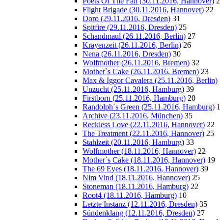
Poets Of The Fall (30.11.2016, Hannover)
2
Flight Brigade (30.11.2016, Hannover)
22
Doro (29.11.2016, Dresden)
31
Spitfire (29.11.2016, Dresden)
25
Schandmaul (26.11.2016, Berlin)
27
Krayenzeit (26.11.2016, Berlin)
26
Nena (26.11.2016, Dresden)
30
Wolfmother (26.11.2016, Bremen)
32
Mother`s Cake (26.11.2016, Bremen)
23
Max & Iggor Cavalera (25.11.2016, Berlin)
Unzucht (25.11.2016, Hamburg)
39
Firstborn (25.11.2016, Hamburg)
20
Randolph´s Green (25.11.2016, Hamburg)
Archive (23.11.2016, München)
35
Reckless Love (22.11.2016, Hannover)
22
The Treatment (22.11.2016, Hannover)
25
Stahlzeit (20.11.2016, Hamburg)
33
Wolfmother (18.11.2016, Hannover)
22
Mother`s Cake (18.11.2016, Hannover)
19
The 69 Eyes (18.11.2016, Hannover)
39
Nim Vind (18.11.2016, Hannover)
25
Stoneman (18.11.2016, Hamburg)
22
Root4 (18.11.2016, Hamburg)
10
Letzte Instanz (12.11.2016, Dresden)
35
Sündenklang (12.11.2016, Dresden)
27