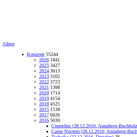
Alben
Konzerte
55244
2026
1841
2025
3427
2024
3613
2023
3102
2022
3723
2021
1398
2020
1714
2019
4154
2018
4525
2015
1538
2017
6026
2016
5039
Coppelius (28.12.2016, Annaberg-Buchholz
Carpe Noctem (28.12.2016, Annaberg-Buch
Tschaika (22.12.2016, Dresden)
28