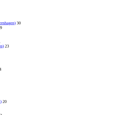
ernhagen)
30
9
1
en)
23
4
)
20