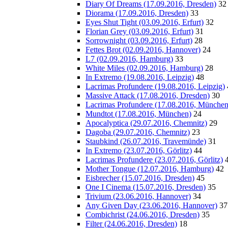
Diary Of Dreams (17.09.2016, Dresden)
32
Diorama (17.09.2016, Dresden)
33
Eyes Shut Tight (03.09.2016, Erfurt)
32
Florian Grey (03.09.2016, Erfurt)
31
Sorrownight (03.09.2016, Erfurt)
28
Fettes Brot (02.09.2016, Hannover)
24
L7 (02.09.2016, Hamburg)
33
White Miles (02.09.2016, Hamburg)
28
In Extremo (19.08.2016, Leipzig)
48
Lacrimas Profundere (19.08.2016, Leipzig)
Massive Attack (17.08.2016, Dresden)
30
Lacrimas Profundere (17.08.2016, München
Mundtot (17.08.2016, München)
24
Apocalyptica (29.07.2016, Chemnitz)
29
Dagoba (29.07.2016, Chemnitz)
23
Staubkind (26.07.2016, Travemünde)
31
In Extremo (23.07.2016, Görlitz)
44
Lacrimas Profundere (23.07.2016, Görlitz)
Mother Tongue (12.07.2016, Hamburg)
42
Eisbrecher (15.07.2016, Dresden)
45
One I Cinema (15.07.2016, Dresden)
35
Trivium (23.06.2016, Hannover)
34
Any Given Day (23.06.2016, Hannover)
37
Combichrist (24.06.2016, Dresden)
35
Filter (24.06.2016, Dresden)
18