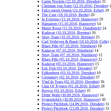
Carpe Noctem (22.10.2016, Dresden)
31
Christian von Aster (22.10.2016, Dresden)
Falco meets Queen (21.10.2016, Erfurt)
29
The Cure (18.10.2016, Berlin)
20
In Extremo (15.10.2016, Hannover)
29
Hämatom (15.10.2016, Hannover)
14
Matze Rossi (15.10.2016, Osnabrück)
24
Kadavar (10.10.2016, Bremen)
26
Stray Train (10.10.2016, Bremen)
25
Carl Verheyen & Band (10.10.2016, Celle)
Blues Pills (07.10.2016, Nürnberg)
18
Kadavar (07.10.2016, Nürnberg)
14
Stray Train (07.10.2016, Nürnberg)
12
Blues Pills (05.10.2016, Hannover)
22
Kadavar (05.10.2016, Hannover)
15
Eric Fish (03.10.2016, Dresden)
37
Falkenberg (03.10.2016, Dresden)
10
Crematory (02.10.2016, Dresden)
37
Vlad In Tears (02.10.2016, Dresden)
36
Clan Of Xymox (01.10.2016, Erfurt)
28
Rroyce (01.10.2016, Erfurt)
35
Dritte Wahl (30.09.2016, Hannover)
34
SystemfehlA (30.09.2016, Hannover)
30
Project Pitchfork (24.09.2016, Dresden)
31
Project Pitchfork (23.09.2016, Dresden)
33