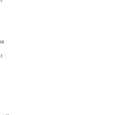
3
18
13