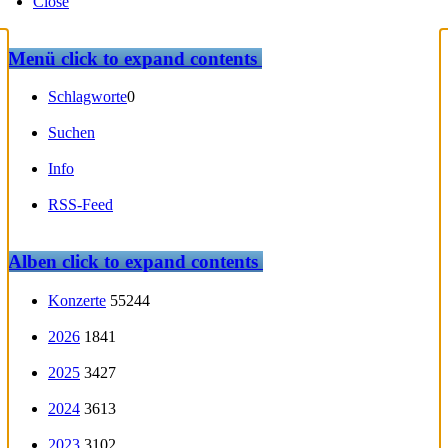
Close
Menü
click to expand contents
Schlagworte
0
Suchen
Info
RSS-Feed
Alben
click to expand contents
Konzerte
55244
2026
1841
2025
3427
2024
3613
2023
3102