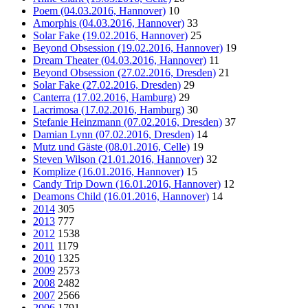
Poem (04.03.2016, Hannover)
10
Amorphis (04.03.2016, Hannover)
33
Solar Fake (19.02.2016, Hannover)
25
Beyond Obsession (19.02.2016, Hannover)
19
Dream Theater (04.03.2016, Hannover)
11
Beyond Obsession (27.02.2016, Dresden)
21
Solar Fake (27.02.2016, Dresden)
29
Canterra (17.02.2016, Hamburg)
29
Lacrimosa (17.02.2016, Hamburg)
30
Stefanie Heinzmann (07.02.2016, Dresden)
37
Damian Lynn (07.02.2016, Dresden)
14
Mutz und Gäste (08.01.2016, Celle)
19
Steven Wilson (21.01.2016, Hannover)
32
Komplize (16.01.2016, Hannover)
15
Candy Trip Down (16.01.2016, Hannover)
12
Deamons Child (16.01.2016, Hannover)
14
2014
305
2013
777
2012
1538
2011
1179
2010
1325
2009
2573
2008
2482
2007
2566
2006
1791