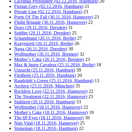
Lacrimas Profundere (02.12.2016, Hamburg)
20
Florian Grey (02.12.2016, Hamburg)
21
Private Line (02.12.2016, Hamburg)
23
Poets Of The Fall (30.11.2016, Hannover)
23
Flight Brigade (30.11.2016, Hannover)
22
Doro (29.11.2016, Dresden)
31
Spitfire (29.11.2016, Dresden)
25
Schandmaul (26.11.2016, Berlin)
27
Krayenzeit (26.11.2016, Berlin)
26
Nena (26.11.2016, Dresden)
30
Wolfmother (26.11.2016, Bremen)
32
Mother`s Cake (26.11.2016, Bremen)
23
Max & Iggor Cavalera (25.11.2016, Berlin)
18
Unzucht (25.11.2016, Hamburg)
39
Firstborn (25.11.2016, Hamburg)
20
Randolph´s Green (25.11.2016, Hamburg)
13
Archive (23.11.2016, München)
35
Reckless Love (22.11.2016, Hannover)
22
The Treatment (22.11.2016, Hannover)
25
Stahlzeit (20.11.2016, Hamburg)
33
Wolfmother (18.11.2016, Hannover)
22
Mother`s Cake (18.11.2016, Hannover)
19
The 69 Eyes (18.11.2016, Hannover)
39
Nim Vind (18.11.2016, Hannover)
25
Stoneman (18.11.2016, Hamburg)
22