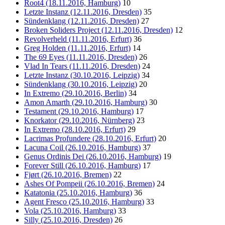
Root4 (18.11.2016, Hamburg)
10
Letzte Instanz (12.11.2016, Dresden)
35
Sündenklang (12.11.2016, Dresden)
27
Broken Soliders Project (12.11.2016, Dresden)
12
Revolverheld (11.11.2016, Erfurt)
36
Greg Holden (11.11.2016, Erfurt)
14
The 69 Eyes (11.11.2016, Dresden)
26
Vlad In Tears (11.11.2016, Dresden)
24
Letzte Instanz (30.10.2016, Leipzig)
34
Sündenklang (30.10.2016, Leipzig)
20
In Extremo (29.10.2016, Berlin)
34
Amon Amarth (29.10.2016, Hamburg)
30
Testament (29.10.2016, Hamburg)
17
Knorkator (29.10.2016, Nürnberg)
23
In Extremo (28.10.2016, Erfurt)
29
Lacrimas Profundere (28.10.2016, Erfurt)
20
Lacuna Coil (26.10.2016, Hamburg)
37
Genus Ordinis Dei (26.10.2016, Hamburg)
19
Forever Still (26.10.2016, Hamburg)
17
Fjørt (26.10.2016, Bremen)
22
Ashes Of Pompeii (26.10.2016, Bremen)
24
Katatonia (25.10.2016, Hamburg)
36
Agent Fresco (25.10.2016, Hamburg)
33
Vola (25.10.2016, Hamburg)
33
Silly (25.10.2016, Dresden)
26