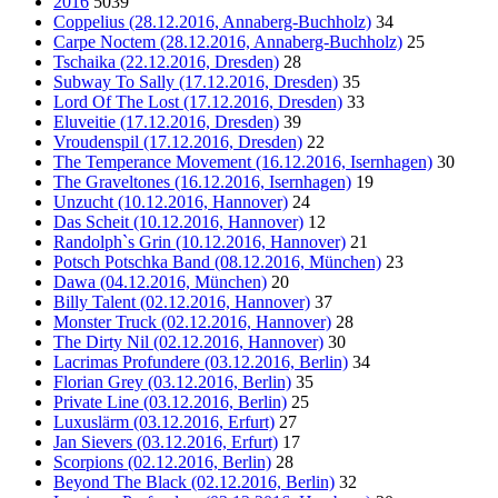
2016
5039
Coppelius (28.12.2016, Annaberg-Buchholz)
34
Carpe Noctem (28.12.2016, Annaberg-Buchholz)
25
Tschaika (22.12.2016, Dresden)
28
Subway To Sally (17.12.2016, Dresden)
35
Lord Of The Lost (17.12.2016, Dresden)
33
Eluveitie (17.12.2016, Dresden)
39
Vroudenspil (17.12.2016, Dresden)
22
The Temperance Movement (16.12.2016, Isernhagen)
30
The Graveltones (16.12.2016, Isernhagen)
19
Unzucht (10.12.2016, Hannover)
24
Das Scheit (10.12.2016, Hannover)
12
Randolph`s Grin (10.12.2016, Hannover)
21
Potsch Potschka Band (08.12.2016, München)
23
Dawa (04.12.2016, München)
20
Billy Talent (02.12.2016, Hannover)
37
Monster Truck (02.12.2016, Hannover)
28
The Dirty Nil (02.12.2016, Hannover)
30
Lacrimas Profundere (03.12.2016, Berlin)
34
Florian Grey (03.12.2016, Berlin)
35
Private Line (03.12.2016, Berlin)
25
Luxuslärm (03.12.2016, Erfurt)
27
Jan Sievers (03.12.2016, Erfurt)
17
Scorpions (02.12.2016, Berlin)
28
Beyond The Black (02.12.2016, Berlin)
32