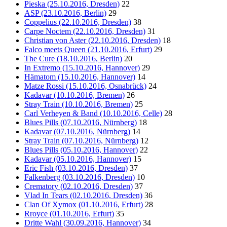
Pieska (25.10.2016, Dresden)
22
ASP (23.10.2016, Berlin)
29
Coppelius (22.10.2016, Dresden)
38
Carpe Noctem (22.10.2016, Dresden)
31
Christian von Aster (22.10.2016, Dresden)
18
Falco meets Queen (21.10.2016, Erfurt)
29
The Cure (18.10.2016, Berlin)
20
In Extremo (15.10.2016, Hannover)
29
Hämatom (15.10.2016, Hannover)
14
Matze Rossi (15.10.2016, Osnabrück)
24
Kadavar (10.10.2016, Bremen)
26
Stray Train (10.10.2016, Bremen)
25
Carl Verheyen & Band (10.10.2016, Celle)
28
Blues Pills (07.10.2016, Nürnberg)
18
Kadavar (07.10.2016, Nürnberg)
14
Stray Train (07.10.2016, Nürnberg)
12
Blues Pills (05.10.2016, Hannover)
22
Kadavar (05.10.2016, Hannover)
15
Eric Fish (03.10.2016, Dresden)
37
Falkenberg (03.10.2016, Dresden)
10
Crematory (02.10.2016, Dresden)
37
Vlad In Tears (02.10.2016, Dresden)
36
Clan Of Xymox (01.10.2016, Erfurt)
28
Rroyce (01.10.2016, Erfurt)
35
Dritte Wahl (30.09.2016, Hannover)
34