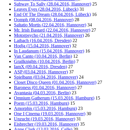
Subway To Sally (28.04.2016, Hannover)
25
Leaves Eyes (28.04.2016, Lübeck)
31
End Of The Dream (28.04.2016, Lübeck)
16
Oomph (08.04.2016, Hannover)
28
Saltatio Mortis (22.04.2016, Hannover)
34
Mr. Irish Bastard (22.04.2016, Hannover)
27
Motorpsycho (21.04.2016, Hannover)
26
Laibach (16.04.2016, Dresden)
22
Hodja (15.04.2016, Hannover)
32
In Laudanum (15.04.2016, Hannover)
16
Van Canto (10.04.2016, Berlin)
12
Grailknights (10.04.2016, Berlin)
7
IamX (09.04.2016, Dresden)
27
ASP (03.04.2016, Hannover)
37
Spielbann (03.04.2016, Hannover)
24
Closet Disco Queen (01.04.2016, Hannover)
27
Baroness (01.04.2016, Hannover)
27
Avantasia (04.03.2016, Berlin)
23
Omnium Gatherum (15.03.2016, Hamburg)
15
Poem (15.03.2016, Hamburg)
15
Amorphis (15.03.2016, Hamburg)
23
One I Cinema (19.03.2016, Hannover)
30
Unzucht (19.03.2016, Hannover)
31
Eisbrecher (19.03.2016, Hannover)
35
Anne Clark (13.03.2016, Celle)
20