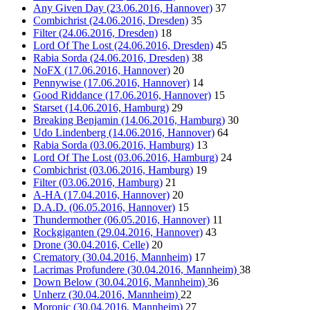
Any Given Day (23.06.2016, Hannover)
37
Combichrist (24.06.2016, Dresden)
35
Filter (24.06.2016, Dresden)
18
Lord Of The Lost (24.06.2016, Dresden)
45
Rabia Sorda (24.06.2016, Dresden)
38
NoFX (17.06.2016, Hannover)
20
Pennywise (17.06.2016, Hannover)
14
Good Riddance (17.06.2016, Hannover)
15
Starset (14.06.2016, Hamburg)
29
Breaking Benjamin (14.06.2016, Hamburg)
30
Udo Lindenberg (14.06.2016, Hannover)
64
Rabia Sorda (03.06.2016, Hamburg)
13
Lord Of The Lost (03.06.2016, Hamburg)
24
Combichrist (03.06.2016, Hamburg)
19
Filter (03.06.2016, Hamburg)
21
A-HA (17.04.2016, Hannover)
20
D.A.D. (06.05.2016, Hannover)
15
Thundermother (06.05.2016, Hannover)
11
Rockgiganten (29.04.2016, Hannover)
43
Drone (30.04.2016, Celle)
20
Crematory (30.04.2016, Mannheim)
17
Lacrimas Profundere (30.04.2016, Mannheim)
38
Down Below (30.04.2016, Mannheim)
36
Unherz (30.04.2016, Mannheim)
22
Moronic (30.04.2016, Mannheim)
27