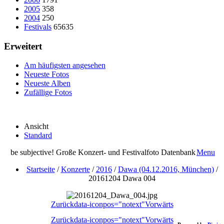
2005
358
2004
250
Festivals
65635
Erweitert
Am häufigsten angesehen
Neueste Fotos
Neueste Alben
Zufällige Fotos
Ansicht
Standard
be subjective! Große Konzert- und Festivalfoto Datenbank
Menu
Startseite
/
Konzerte
/
2016
/
Dawa (04.12.2016, München)
/
20161204 Dawa 004
Zurück
data-iconpos="notext"
Vorwärts
Zurück
data-iconpos="notext"
Vorwärts