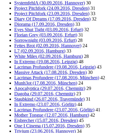
SystemfehlA (30.09.2016, Hannover)
30
Project Pitchfork (24.09.2016, Dresden)
31
Project Pitchfork (23.09.2016, Dresden)
33
Diary Of Dreams (17.09.2016, Dresden)
32
Diorama (17.09.2016, Dresden)
33
Eyes Shut Tight (03.09.2016, Erfurt)
32
Florian Grey (03.09.2016, Erfurt)
31
Sorrownight (03.09.2016, Erfurt)
28
Fettes Brot (02.09.2016, Hannover)
24
L7 (02.09.2016, Hamburg)
33
White Miles (02.09.2016, Hamburg)
28
In Extremo (19.08.2016, Leipzig)
48
Lacrimas Profundere (19.08.2016, Leipzig)
43
Massive Attack (17.08.2016, Dresden)
30
Lacrimas Profundere (17.08.2016, München)
42
Munh3ot (17.08.2016, München)
24
Apocalyptica (29.07.2016, Chemnitz)
29
Dagoba (29.07.2016, Chemnitz)
23
Staubkind (26.07.2016, Travemünde)
31
In Extremo (23.07.2016, Görlitz)
44
Lacrimas Profundere (23.07.2016, Görlitz)
41
Mother Tongue (12.07.2016, Hamburg)
42
Eisbrecher (15.07.2016, Dresden)
45
One I Cinema (15.07.2016, Dresden)
35
Trivium (23.06.2016, Hannover)
34