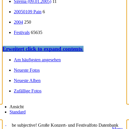
Sirenia (09.01.2005)
11
20050109 Pain
6
2004
250
Festivals
65635
Erweitert
click to expand contents
Am häufigsten angesehen
Neueste Fotos
Neueste Alben
Zufällige Fotos
Ansicht
Standard
be subjective! Große Konzert- und Festivalfoto Datenbank
Menu