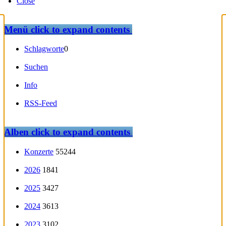
Close
Menü
click to expand contents
Schlagworte
0
Suchen
Info
RSS-Feed
Alben
click to expand contents
Konzerte
55244
2026
1841
2025
3427
2024
3613
2023
3102