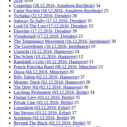
2016
5039
Coppelius (28.12.2016, Annaberg-Buchholz)
34
Carpe Noctem (28.12.2016, Annaberg-Buchholz)
25
Tschaika (22.12.2016, Dresden)
28
Subway To Sally (17.12.2016, Dresden)
35
Lord Of The Lost (17.12.2016, Dresden)
33
Eluveitie (17.12.2016, Dresden)
39
Vroudenspil (17.12.2016, Dresden)
22
The Temperance Movement (16.12.2016, Isernhagen)
30
The Graveltones (16.12.2016, Isernhagen)
19
Unzucht (10.12.2016, Hannover)
24
Das Scheit (10.12.2016, Hannover)
12
Randolph`s Grin (10.12.2016, Hannover)
21
Potsch Potschka Band (08.12.2016, München)
23
Dawa (04.12.2016, München)
20
Billy Talent (02.12.2016, Hannover)
37
Monster Truck (02.12.2016, Hannover)
28
The Dirty Nil (02.12.2016, Hannover)
30
Lacrimas Profundere (03.12.2016, Berlin)
34
Florian Grey (03.12.2016, Berlin)
35
Private Line (03.12.2016, Berlin)
25
Luxuslärm (03.12.2016, Erfurt)
27
Jan Sievers (03.12.2016, Erfurt)
17
Scorpions (02.12.2016, Berlin)
28
Beyond The Black (02.12.2016, Berlin)
32