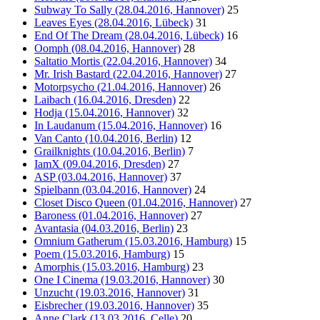
Subway To Sally (28.04.2016, Hannover)
25
Leaves Eyes (28.04.2016, Lübeck)
31
End Of The Dream (28.04.2016, Lübeck)
16
Oomph (08.04.2016, Hannover)
28
Saltatio Mortis (22.04.2016, Hannover)
34
Mr. Irish Bastard (22.04.2016, Hannover)
27
Motorpsycho (21.04.2016, Hannover)
26
Laibach (16.04.2016, Dresden)
22
Hodja (15.04.2016, Hannover)
32
In Laudanum (15.04.2016, Hannover)
16
Van Canto (10.04.2016, Berlin)
12
Grailknights (10.04.2016, Berlin)
7
IamX (09.04.2016, Dresden)
27
ASP (03.04.2016, Hannover)
37
Spielbann (03.04.2016, Hannover)
24
Closet Disco Queen (01.04.2016, Hannover)
27
Baroness (01.04.2016, Hannover)
27
Avantasia (04.03.2016, Berlin)
23
Omnium Gatherum (15.03.2016, Hamburg)
15
Poem (15.03.2016, Hamburg)
15
Amorphis (15.03.2016, Hamburg)
23
One I Cinema (19.03.2016, Hannover)
30
Unzucht (19.03.2016, Hannover)
31
Eisbrecher (19.03.2016, Hannover)
35
Anne Clark (13.03.2016, Celle)
20