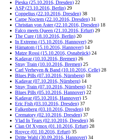
Pieska (25.10.2016, Dresden)
22
ASP (23.10.2016, Berlin)
29
Coppelius (22.10.2016, Dresden)
38
Carpe Noctem (22.10.2016, Dresden)
31
Christian von Aster (22.10.2016, Dresden)
18
Falco meets Queen (21.10.2016, Erfurt)
29
The Cure (18.10.2016, Berlin)
20
In Extremo (15.10.2016, Hannover)
29
Hämatom (15.10.2016, Hannover)
14
Matze Rossi (15.10.2016, Osnabrück)
24
Kadavar (10.10.2016, Bremen)
26
Stray Train (10.10.2016, Bremen)
25
Carl Verheyen & Band (10.10.2016, Celle)
28
Blues Pills (07.10.2016, Nürnberg)
18
Kadavar (07.10.2016, Nürnberg)
14
Stray Train (07.10.2016, Nürnberg)
12
Blues Pills (05.10.2016, Hannover)
22
Kadavar (05.10.2016, Hannover)
15
Eric Fish (03.10.2016, Dresden)
37
Falkenberg (03.10.2016, Dresden)
10
Crematory (02.10.2016, Dresden)
37
Vlad In Tears (02.10.2016, Dresden)
36
Clan Of Xymox (01.10.2016, Erfurt)
28
Rroyce (01.10.2016, Erfurt)
35
Dritte Wahl (30.09.2016, Hannover)
34