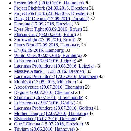
SystemfehlA (30.09.2016, Hannover)
30
Project Pitchfork (24.09.2016, Dresden)
31
Project Pitchfork (23.09.2016, Dresden)
33
Diary Of Dreams (17.09.2016, Dresden)
32
Diorama (17.09.2016, Dresden)
33
Eyes Shut Tight (03.09.2016, Erfurt)
32
Florian Grey (03.09.2016, Erfurt)
31
Sorrownight (03.09.2016, Erfurt)
28
Fettes Brot (02.09.2016, Hannover)
24
L7 (02.09.2016, Hamburg)
33
White Miles (02.09.2016, Hamburg)
28
In Extremo (19.08.2016, Leipzig)
48
Lacrimas Profundere (19.08.2016, Leipzig)
43
Massive Attack (17.08.2016, Dresden)
30
Lacrimas Profundere (17.08.2016, München)
42
Munh3ot (17.08.2016, München)
24
Apocalyptica (29.07.2016, Chemnitz)
29
Dagoba (29.07.2016, Chemnitz)
23
Staubkind (26.07.2016, Travemünde)
31
In Extremo (23.07.2016, Görlitz)
44
Lacrimas Profundere (23.07.2016, Görlitz)
41
Mother Tongue (12.07.2016, Hamburg)
42
Eisbrecher (15.07.2016, Dresden)
45
One I Cinema (15.07.2016, Dresden)
35
Trivium (23.06.2016, Hannover)
34