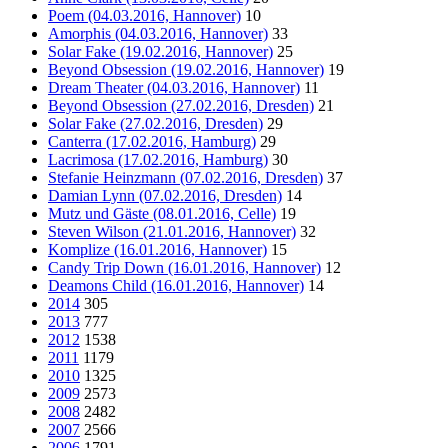
Poem (04.03.2016, Hannover)
10
Amorphis (04.03.2016, Hannover)
33
Solar Fake (19.02.2016, Hannover)
25
Beyond Obsession (19.02.2016, Hannover)
19
Dream Theater (04.03.2016, Hannover)
11
Beyond Obsession (27.02.2016, Dresden)
21
Solar Fake (27.02.2016, Dresden)
29
Canterra (17.02.2016, Hamburg)
29
Lacrimosa (17.02.2016, Hamburg)
30
Stefanie Heinzmann (07.02.2016, Dresden)
37
Damian Lynn (07.02.2016, Dresden)
14
Mutz und Gäste (08.01.2016, Celle)
19
Steven Wilson (21.01.2016, Hannover)
32
Komplize (16.01.2016, Hannover)
15
Candy Trip Down (16.01.2016, Hannover)
12
Deamons Child (16.01.2016, Hannover)
14
2014
305
2013
777
2012
1538
2011
1179
2010
1325
2009
2573
2008
2482
2007
2566
2006
1791