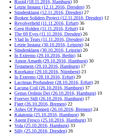
Root4 (18.11.2016, Hamburg)
10
Letzte Instanz (12.11.2016, Dresden)
35
Sündenklang (12.11.2016, Dresden)
27
Broken Soliders Project (12.11.2016, Dresden)
12
Revolverheld (11.11.2016, Erfurt)
36
Greg Holden (11.11.2016, Erfurt)
14
The 69 Eyes (11.11.2016, Dresden)
26
Vlad In Tears (11.11.2016, Dresden)
24
Letzte Instanz (30.10.2016, Leipzig)
34
Sündenklang (30.10.2016, Leipzig)
20
In Extremo (29.10.2016, Berlin)
34
Amon Amarth (29.10.2016, Hamburg)
30
Testament (29.10.2016, Hamburg)
17
Knorkator (29.10.2016, Nürnberg)
23
In Extremo (28.10.2016, Erfurt)
29
Lacrimas Profundere (28.10.2016, Erfurt)
20
Lacuna Coil (26.10.2016, Hamburg)
37
Genus Ordinis Dei (26.10.2016, Hamburg)
19
Forever Still (26.10.2016, Hamburg)
17
Fjørt (26.10.2016, Bremen)
22
Ashes Of Pompeii (26.10.2016, Bremen)
24
Katatonia (25.10.2016, Hamburg)
36
Agent Fresco (25.10.2016, Hamburg)
33
Vola (25.10.2016, Hamburg)
33
Silly (25.10.2016, Dresden)
26