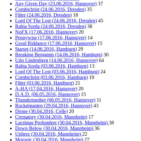
Any Given Day (23.06.2016, Hannover)
37
Combichrist (24.06.2016, Dresden)
35
Filter (24.06.2016, Dresden)
18
Lord Of The Lost (24.06.2016, Dresden)
45
Rabia Sorda (24.06.2016, Dresden)
38
NoFX (17.06.2016, Hannover)
20
Pennywise (17.06.2016, Hannover)
14
Good Riddance (17.06.2016, Hannover)
15
Starset (14.06.2016, Hamburg)
29
Breaking Benjamin (14.06.2016, Hamburg)
30
Udo Lindenberg (14.06.2016, Hannover)
64
Rabia Sorda (03.06.2016, Hamburg)
13
Lord Of The Lost (03.06.2016, Hamburg)
24
Combichrist (03.06.2016, Hamburg)
19
Filter (03.06.2016, Hamburg)
21
A-HA (17.04.2016, Hannover)
20
D.A.D. (06.05.2016, Hannover)
15
Thundermother (06.05.2016, Hannover)
11
Rockgiganten (29.04.2016, Hannover)
43
Drone (30.04.2016, Celle)
20
Crematory (30.04.2016, Mannheim)
17
Lacrimas Profundere (30.04.2016, Mannheim)
38
Down Below (30.04.2016, Mannheim)
36
Unherz (30.04.2016, Mannheim)
22
Moronic (30.04.2016, Mannheim)
27