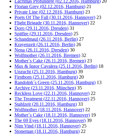
Lacrimas Profundere (02.12.2016, Hamburg)
20
Florian Grey (02.12.2016, Hamburg)
21
Private Line (02.12.2016, Hamburg)
23
Poets Of The Fall (30.11.2016, Hannover)
23
Flight Brigade (30.11.2016, Hannover)
22
Doro (29.11.2016, Dresden)
31
Spitfire (29.11.2016, Dresden)
25
Schandmaul (26.11.2016, Berlin)
27
Krayenzeit (26.11.2016, Berlin)
26
Nena (26.11.2016, Dresden)
30
Wolfmother (26.11.2016, Bremen)
32
Mother`s Cake (26.11.2016, Bremen)
23
Max & Iggor Cavalera (25.11.2016, Berlin)
18
Unzucht (25.11.2016, Hamburg)
39
Firstborn (25.11.2016, Hamburg)
20
Randolph´s Green (25.11.2016, Hamburg)
13
Archive (23.11.2016, München)
35
Reckless Love (22.11.2016, Hannover)
22
The Treatment (22.11.2016, Hannover)
25
Stahlzeit (20.11.2016, Hamburg)
33
Wolfmother (18.11.2016, Hannover)
22
Mother`s Cake (18.11.2016, Hannover)
19
The 69 Eyes (18.11.2016, Hannover)
39
Nim Vind (18.11.2016, Hannover)
25
Stoneman (18.11.2016, Hamburg)
22