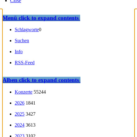
Close
Menü
click to expand contents
Schlagworte
0
Suchen
Info
RSS-Feed
Alben
click to expand contents
Konzerte
55244
2026
1841
2025
3427
2024
3613
2023
3102