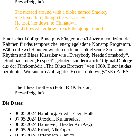
Pressefreigabe)
She messed around with a bloke named Smokey
She loved him, though he was cokey
He took her down to Chinatown
And showed her how to kick the gong around
Eine siebenköpfige Band plus Sängerinnen/Tänzerinnen liefern den
Rahmen für das temporeiche, energiegeladene Nonstop-Programm.
Während zwei Stunden werden nicht nur mitreißende Soul- und
Rhythm and Blues-Klassiker wie „Everybody Needs Somebody“,
„Soulman“ oder „Respect“ geboten, sondern auch Original-Dialoge
aus der Filmkomödie „The Blues Brothers“ von 1980. Einer ist das
berühmte „Wir sind im Auftrag des Herren unterwegs“.sE dATES.
The Blues Brothers (Foto: RBK Fusion,
Pressefreigabe)
Die Dates:
06.05.2024 Hamburg, Friedr.-Ebert-Halle
07.05.2024 Dresden, Kulturpalast
08.05.2024 Hannover, Theater Am Aegi
09.05.2024 Erfurt, Alte Oper
10.05.2024 Offenbach, Capitol