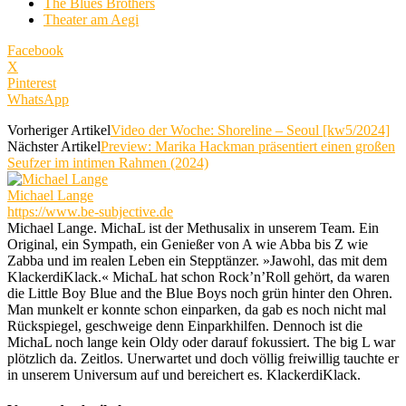
The Blues Brothers
Theater am Aegi
Facebook
X
Pinterest
WhatsApp
Vorheriger Artikel
Video der Woche: Shoreline – Seoul [kw5/2024]
Nächster Artikel
Preview: Marika Hackman präsentiert einen großen
Seufzer im intimen Rahmen (2024)
Michael Lange
https://www.be-subjective.de
Michael Lange. MichaL ist der Methusalix in unserem Team. Ein
Original, ein Sympath, ein Genießer von A wie Abba bis Z wie
Zabba und im realen Leben ein Stepptänzer. »Jawohl, das mit dem
KlackerdiKlack.« MichaL hat schon Rock’n’Roll gehört, da waren
die Little Boy Blue and the Blue Boys noch grün hinter den Ohren.
Man munkelt er konnte schon einparken, da gab es noch nicht mal
Rückspiegel, geschweige denn Einparkhilfen. Dennoch ist die
MichaL noch lange kein Oldy oder darauf fokussiert. The big L war
plötzlich da. Zeitlos. Unerwartet und doch völlig freiwillig tauchte er
in unserem Universum auf und bereichert es. KlackerdiKlack.