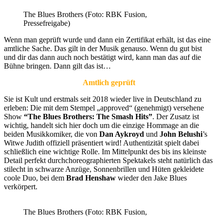
The Blues Brothers (Foto: RBK Fusion,
Pressefreigabe)
Wenn man geprüft wurde und dann ein Zertifikat erhält, ist das eine
amtliche Sache. Das gilt in der Musik genauso. Wenn du gut bist
und dir das dann auch noch bestätigt wird, kann man das auf die
Bühne bringen. Dann gilt das ist…
Amtlich geprüft
Sie ist Kult und erstmals seit 2018 wieder live in Deutschland zu
erleben: Die mit dem Stempel „approved“ (genehmigt) versehene
Show
“The Blues Brothers: The Smash Hits”
. Der Zusatz ist
wichtig, handelt sich hier doch um die einzige Hommage an die
beiden Musikkomiker, die von
Dan Aykroyd
und
John Belushi
’s
Witwe Judith offiziell präsentiert wird! Authentizität spielt dabei
schließlich eine wichtige Rolle. Im Mittelpunkt des bis ins kleinste
Detail perfekt durchchoreographierten Spektakels steht natürlich das
stilecht in schwarze Anzüge, Sonnenbrillen und Hüten gekleidete
coole Duo, bei dem
Brad Henshaw
wieder den Jake Blues
verkörpert.
The Blues Brothers (Foto: RBK Fusion,