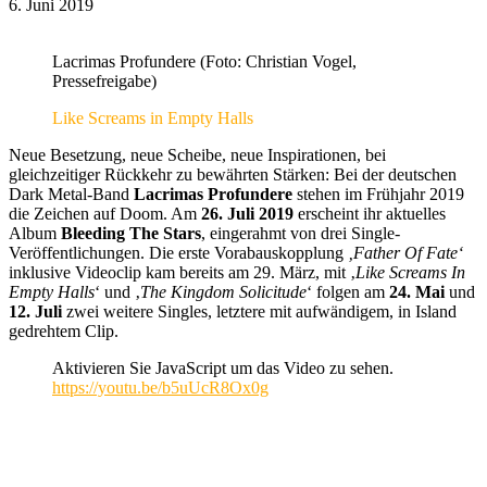
6. Juni 2019
Lacrimas Profundere (Foto: Christian Vogel,
Pressefreigabe)
Like Screams in Empty Halls
Neue Besetzung, neue Scheibe, neue Inspirationen, bei
gleichzeitiger Rückkehr zu bewährten Stärken: Bei der deutschen
Dark Metal-Band
Lacrimas Profundere
stehen im Frühjahr 2019
die Zeichen auf Doom. Am
26. Juli 2019
erscheint ihr aktuelles
Album
Bleeding The Stars
, eingerahmt von drei Single-
Veröffentlichungen. Die erste Vorabauskopplung
‚Father Of Fate‘
inklusive Videoclip kam bereits am 29. März, mit ‚
Like Screams In
Empty Halls
‘ und ‚
The Kingdom Solicitude
‘ folgen am
24. Mai
und
12. Juli
zwei weitere Singles, letztere mit aufwändigem, in Island
gedrehtem Clip.
Aktivieren Sie JavaScript um das Video zu sehen.
https://youtu.be/b5uUcR8Ox0g