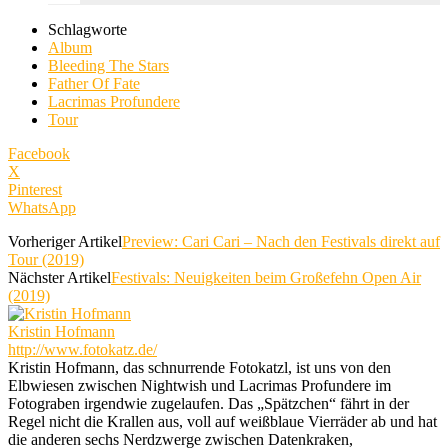
Schlagworte
Album
Bleeding The Stars
Father Of Fate
Lacrimas Profundere
Tour
Facebook
X
Pinterest
WhatsApp
Vorheriger Artikel
Preview: Cari Cari – Nach den Festivals direkt auf
Tour (2019)
Nächster Artikel
Festivals: Neuigkeiten beim Großefehn Open Air
(2019)
Kristin Hofmann
http://www.fotokatz.de/
Kristin Hofmann, das schnurrende Fotokatzl, ist uns von den
Elbwiesen zwischen Nightwish und Lacrimas Profundere im
Fotograben irgendwie zugelaufen. Das „Spätzchen“ fährt in der
Regel nicht die Krallen aus, voll auf weißblaue Vierräder ab und hat
die anderen sechs Nerdzwerge zwischen Datenkraken,