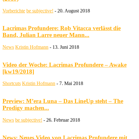
Vorberichte
be subjective!
-
20. August 2018
Lacrimas Profundere: Rob Vitacca verlässt die
Band, Julian Larre neuer Mann...
News
Kristin Hofmann
-
13. Juni 2018
Video der Woche: Lacrimas Profundere – Awake
[kw19/2018]
Shortcuts
Kristin Hofmann
-
7. Mai 2018
Preview: M’era Luna – Das LineUp steht – The
Prodigy machen...
News
be subjective!
-
26. Februar 2018
News: Neues Video von Lacrimas Profundere mit