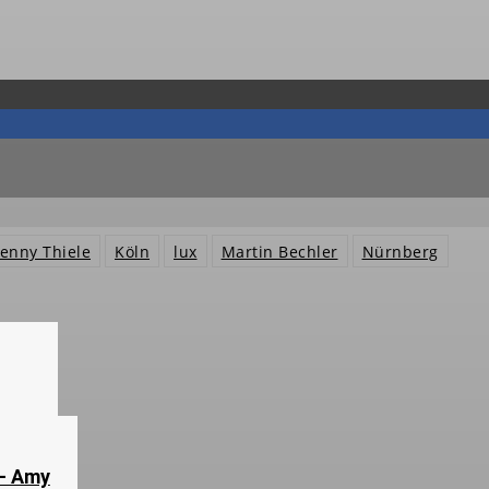
Jenny Thiele
Köln
lux
Martin Bechler
Nürnberg
 – Amy