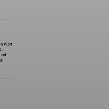
en Wort
Der
 und
ur.