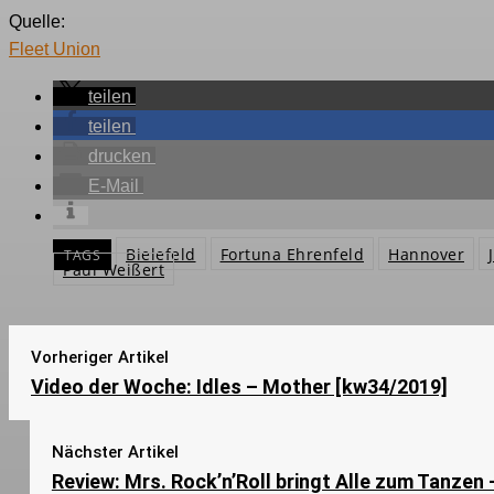
Quelle:
Fleet Union
teilen
teilen
drucken
E-Mail
Bielefeld
Fortuna Ehrenfeld
Hannover
TAGS
Paul Weißert
Vorheriger Artikel
Video der Woche: Idles – Mother [kw34/2019]
Nächster Artikel
Review: Mrs. Rock’n’Roll bringt Alle zum Tanzen