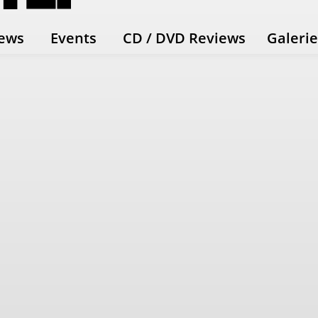
ews
Events
CD / DVD Reviews
Galeri