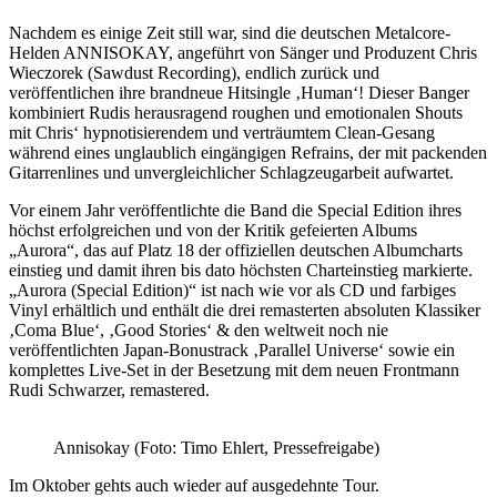
Nachdem es einige Zeit still war, sind die deutschen Metalcore-
Helden ANNISOKAY, angeführt von Sänger und Produzent Chris
Wieczorek (Sawdust Recording), endlich zurück und
veröffentlichen ihre brandneue Hitsingle ‚Human‘! Dieser Banger
kombiniert Rudis herausragend roughen und emotionalen Shouts
mit Chris‘ hypnotisierendem und verträumtem Clean-Gesang
während eines unglaublich eingängigen Refrains, der mit packenden
Gitarrenlines und unvergleichlicher Schlagzeugarbeit aufwartet.
Vor einem Jahr veröffentlichte die Band die Special Edition ihres
höchst erfolgreichen und von der Kritik gefeierten Albums
„Aurora“, das auf Platz 18 der offiziellen deutschen Albumcharts
einstieg und damit ihren bis dato höchsten Charteinstieg markierte.
„Aurora (Special Edition)“ ist nach wie vor als CD und farbiges
Vinyl erhältlich und enthält die drei remasterten absoluten Klassiker
‚Coma Blue‘, ‚Good Stories‘ & den weltweit noch nie
veröffentlichten Japan-Bonustrack ‚Parallel Universe‘ sowie ein
komplettes Live-Set in der Besetzung mit dem neuen Frontmann
Rudi Schwarzer, remastered.
Annisokay (Foto: Timo Ehlert, Pressefreigabe)
Im Oktober gehts auch wieder auf ausgedehnte Tour.