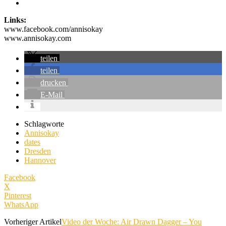
Links:
www.facebook.com/annisokay
www.annisokay.com
teilen
teilen
drucken
E-Mail
Schlagworte
Annisokay
dates
Dresden
Hannover
Facebook
X
Pinterest
WhatsApp
Vorheriger Artikel
Video der Woche: Air Drawn Dagger – You