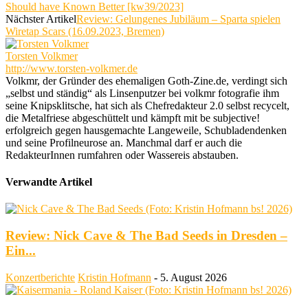
Should have Known Better [kw39/2023]
Nächster Artikel
Review: Gelungenes Jubiläum – Sparta spielen
Wiretap Scars (16.09.2023, Bremen)
Torsten Volkmer
http://www.torsten-volkmer.de
Volkmr, der Gründer des ehemaligen Goth-Zine.de, verdingt sich
„selbst und ständig“ als Linsenputzer bei volkmr fotografie ihm
seine Knipsklitsche, hat sich als Chefredakteur 2.0 selbst recycelt,
die Metalfriese abgeschüttelt und kämpft mit be subjective!
erfolgreich gegen hausgemachte Langeweile, Schubladendenken
und seine Profilneurose an. Manchmal darf er auch die
RedakteurInnen rumfahren oder Wassereis abstauben.
Verwandte Artikel
Review: Nick Cave & The Bad Seeds in Dresden –
Ein...
Konzertberichte
Kristin Hofmann
-
5. August 2026