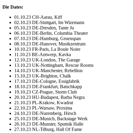
Die Dates:
01.10.23 CH-Aarau, Kiff
02.10.23 DE-Stuttgart, Im Wizemann
05.10.23 DE-Dresden, Tante Ju
06.10.23 DE-Berlin, Columbia Theater
07.10.23 DE-Hamburg, Gruenspan
08.10.23 DE-Hanover, Musikzentrum
10.10.23 FR-Paris, La Boule Noire
11.10.23 BE-Antwerp, Kavka
12.10.23 UK-London, The Garage
13.10.23 UK-Nottingham, Rescue Rooms
14.10.23 UK-Manchester, Rebellion
15.10.23 UK-Brighton, Chalk
17.10.23 DE-Cologne, Essigfabrik
18.10.23 DE-Frankfurt, Batschkapp
19.10.23 CZ-Prague, Storm Club
20.10.23 HU-Budapest, Barba Negra
21.10.23 PL-Krakow, Kwadrat
22.10.23 PL-Warsaw, Proxima
24.10.23 DE-Nuremberg, Hirsch
25.10.23 DE-Munich, Backstage Werk
26.10.23 DE-Munster, Sputnik Halle
27.10.23 NL-Tilburg, Hall Of Fame