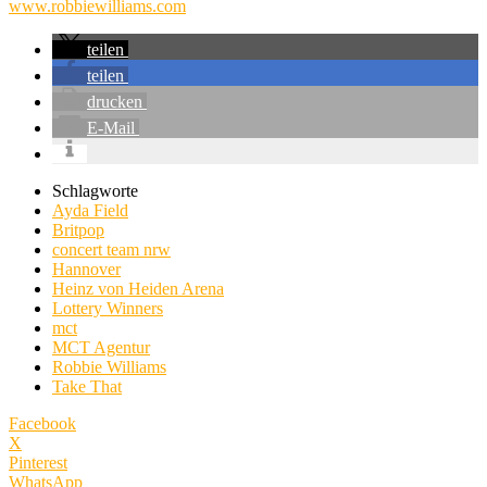
www.robbiewilliams.com
teilen
teilen
drucken
E-Mail
Schlagworte
Ayda Field
Britpop
concert team nrw
Hannover
Heinz von Heiden Arena
Lottery Winners
mct
MCT Agentur
Robbie Williams
Take That
Facebook
X
Pinterest
WhatsApp