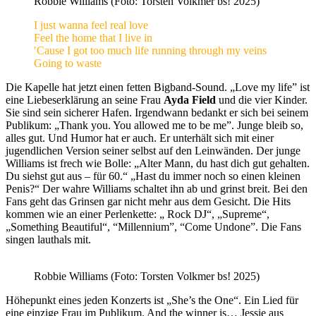
Robbie Williams (Foto: Torsten Volkmer bs! 2025)
I just wanna feel real love
Feel the home that I live in
′Cause I got too much life running through my veins
Going to waste
Die Kapelle hat jetzt einen fetten Bigband-Sound. „Love my life” ist
eine Liebeserklärung an seine Frau
Ayda Field
und die vier Kinder.
Sie sind sein sicherer Hafen. Irgendwann bedankt er sich bei seinem
Publikum: „Thank you. You allowed me to be me”. Junge bleib so,
alles gut. Und Humor hat er auch. Er unterhält sich mit einer
jugendlichen Version seiner selbst auf den Leinwänden. Der junge
Williams ist frech wie Bolle: „Alter Mann, du hast dich gut gehalten.
Du siehst gut aus – für 60.“ „Hast du immer noch so einen kleinen
Penis?“ Der wahre Williams schaltet ihn ab und grinst breit. Bei den
Fans geht das Grinsen gar nicht mehr aus dem Gesicht. Die Hits
kommen wie an einer Perlenkette: „ Rock DJ“, „Supreme“,
„Something Beautiful“, “Millennium”, “Come Undone”. Die Fans
singen lauthals mit.
Robbie Williams (Foto: Torsten Volkmer bs! 2025)
Höhepunkt eines jeden Konzerts ist „She’s the One“. Ein Lied für
eine einzige Frau im Publikum. And the winner is… Jessie aus