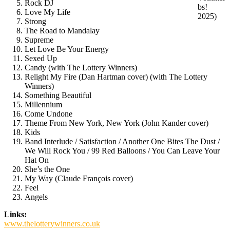
Rock DJ
bs!
Love My Life
2025)
Strong
The Road to Mandalay
Supreme
Let Love Be Your Energy
Sexed Up
Candy (with The Lottery Winners)
Relight My Fire (Dan Hartman cover) (with The Lottery
Winners)
Something Beautiful
Millennium
Come Undone
Theme From New York, New York (John Kander cover)
Kids
Band Interlude / Satisfaction / Another One Bites The Dust /
We Will Rock You / 99 Red Balloons / You Can Leave Your
Hat On
She’s the One
My Way (Claude François cover)
Feel
Angels
Links:
www.thelotterywinners.co.uk