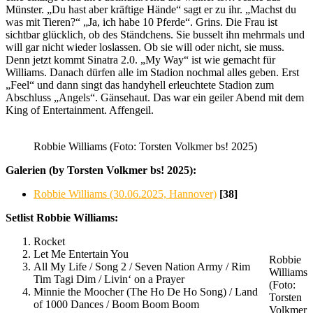
Münster. „Du hast aber kräftige Hände“ sagt er zu ihr. „Machst du
was mit Tieren?“ „Ja, ich habe 10 Pferde“. Grins. Die Frau ist
sichtbar glücklich, ob des Ständchens. Sie busselt ihn mehrmals und
will gar nicht wieder loslassen. Ob sie will oder nicht, sie muss.
Denn jetzt kommt Sinatra 2.0. „My Way“ ist wie gemacht für
Williams. Danach dürfen alle im Stadion nochmal alles geben. Erst
„Feel“ und dann singt das handyhell erleuchtete Stadion zum
Abschluss „Angels“. Gänsehaut. Das war ein geiler Abend mit dem
King of Entertainment. Affengeil.
Robbie Williams (Foto: Torsten Volkmer bs! 2025)
Galerien (by Torsten Volkmer bs! 2025):
Robbie Williams (30.06.2025, Hannover)
[38]
Setlist Robbie Williams:
Rocket
Let Me Entertain You
Robbie
All My Life / Song 2 / Seven Nation Army / Rim
Williams
Tim Tagi Dim / Livin‘ on a Prayer
(Foto:
Minnie the Moocher (The Ho De Ho Song) / Land
Torsten
of 1000 Dances / Boom Boom Boom
Volkmer