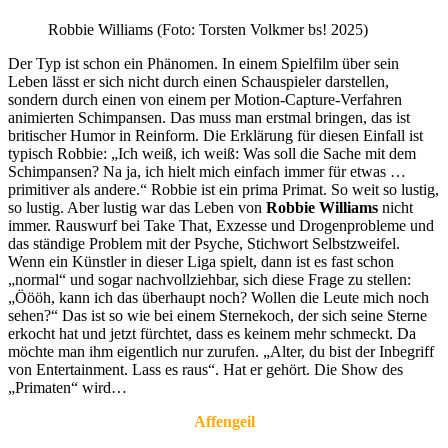
Robbie Williams (Foto: Torsten Volkmer bs! 2025)
Der Typ ist schon ein Phänomen. In einem Spielfilm über sein
Leben lässt er sich nicht durch einen Schauspieler darstellen,
sondern durch einen von einem per Motion-Capture-Verfahren
animierten Schimpansen. Das muss man erstmal bringen, das ist
britischer Humor in Reinform. Die Erklärung für diesen Einfall ist
typisch Robbie: „Ich weiß, ich weiß: Was soll die Sache mit dem
Schimpansen? Na ja, ich hielt mich einfach immer für etwas …
primitiver als andere.“ Robbie ist ein prima Primat. So weit so lustig,
so lustig. Aber lustig war das Leben von
Robbie Williams
nicht
immer. Rauswurf bei Take That, Exzesse und Drogenprobleme und
das ständige Problem mit der Psyche, Stichwort Selbstzweifel.
Wenn ein Künstler in dieser Liga spielt, dann ist es fast schon
„normal“ und sogar nachvollziehbar, sich diese Frage zu stellen:
„Öööh, kann ich das überhaupt noch? Wollen die Leute mich noch
sehen?“ Das ist so wie bei einem Sternekoch, der sich seine Sterne
erkocht hat und jetzt fürchtet, dass es keinem mehr schmeckt. Da
möchte man ihm eigentlich nur zurufen. „Alter, du bist der Inbegriff
von Entertainment. Lass es raus“. Hat er gehört. Die Show des
„Primaten“ wird…
Affengeil