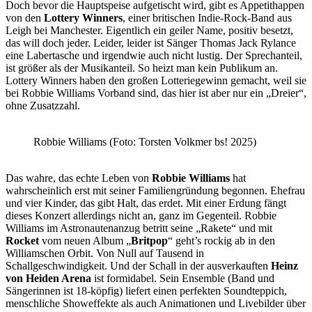
Doch bevor die Hauptspeise aufgetischt wird, gibt es Appetithappen
von den
Lottery Winners
, einer britischen Indie-Rock-Band aus
Leigh bei Manchester. Eigentlich ein geiler Name, positiv besetzt,
das will doch jeder. Leider, leider ist Sänger Thomas Jack Rylance
eine Labertasche und irgendwie auch nicht lustig. Der Sprechanteil,
ist größer als der Musikanteil. So heizt man kein Publikum an.
Lottery Winners haben den großen Lotteriegewinn gemacht, weil sie
bei Robbie Williams Vorband sind, das hier ist aber nur ein „Dreier“,
ohne Zusatzzahl.
Robbie Williams (Foto: Torsten Volkmer bs! 2025)
Das wahre, das echte Leben von
Robbie Williams
hat
wahrscheinlich erst mit seiner Familiengründung begonnen. Ehefrau
und vier Kinder, das gibt Halt, das erdet. Mit einer Erdung fängt
dieses Konzert allerdings nicht an, ganz im Gegenteil. Robbie
Williams im Astronautenanzug betritt seine „Rakete“ und mit
Rocket
vom neuen Album „
Britpop
“ geht’s rockig ab in den
Williamschen Orbit. Von Null auf Tausend in
Schallgeschwindigkeit. Und der Schall in der ausverkauften
Heinz
von Heiden Arena
ist formidabel. Sein Ensemble (Band und
Sängerinnen ist 18-köpfig) liefert einen perfekten Soundteppich,
menschliche Showeffekte als auch Animationen und Livebilder über