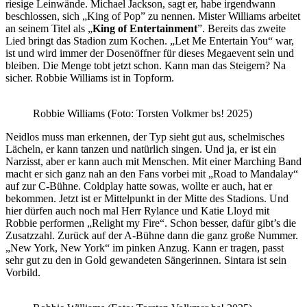
riesige Leinwände. Michael Jackson, sagt er, habe irgendwann
beschlossen, sich „King of Pop” zu nennen. Mister Williams arbeitet
an seinem Titel als „
King of Entertainment
”. Bereits das zweite
Lied bringt das Stadion zum Kochen. „Let Me Entertain You“ war,
ist und wird immer der Dosenöffner für dieses Megaevent sein und
bleiben. Die Menge tobt jetzt schon. Kann man das Steigern? Na
sicher. Robbie Williams ist in Topform.
Robbie Williams (Foto: Torsten Volkmer bs! 2025)
Neidlos muss man erkennen, der Typ sieht gut aus, schelmisches
Lächeln, er kann tanzen und natürlich singen. Und ja, er ist ein
Narzisst, aber er kann auch mit Menschen. Mit einer Marching Band
macht er sich ganz nah an den Fans vorbei mit „Road to Mandalay“
auf zur C-Bühne. Coldplay hatte sowas, wollte er auch, hat er
bekommen. Jetzt ist er Mittelpunkt in der Mitte des Stadions. Und
hier dürfen auch noch mal Herr Rylance und Katie Lloyd mit
Robbie performen „Relight my Fire“. Schon besser, dafür gibt’s die
Zusatzzahl. Zurück auf der A-Bühne dann die ganz große Nummer.
„New York, New York“ im pinken Anzug. Kann er tragen, passt
sehr gut zu den in Gold gewandeten Sängerinnen. Sintara ist sein
Vorbild.