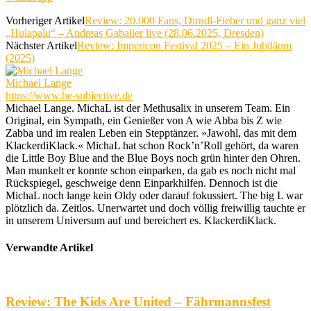
Vorheriger Artikel
Review: 20.000 Fans, Dirndl-Fieber und ganz viel
„Hulapalu“ – Andreas Gabalier live (28.06.2025, Dresden)
Nächster Artikel
Review: Impericon Festival 2025 – Ein Jubiläum
(2025)
Michael Lange
https://www.be-subjective.de
Michael Lange. MichaL ist der Methusalix in unserem Team. Ein
Original, ein Sympath, ein Genießer von A wie Abba bis Z wie
Zabba und im realen Leben ein Stepptänzer. »Jawohl, das mit dem
KlackerdiKlack.« MichaL hat schon Rock’n’Roll gehört, da waren
die Little Boy Blue and the Blue Boys noch grün hinter den Ohren.
Man munkelt er konnte schon einparken, da gab es noch nicht mal
Rückspiegel, geschweige denn Einparkhilfen. Dennoch ist die
MichaL noch lange kein Oldy oder darauf fokussiert. The big L war
plötzlich da. Zeitlos. Unerwartet und doch völlig freiwillig tauchte er
in unserem Universum auf und bereichert es. KlackerdiKlack.
Verwandte Artikel
Review: The Kids Are United – Fährmannsfest