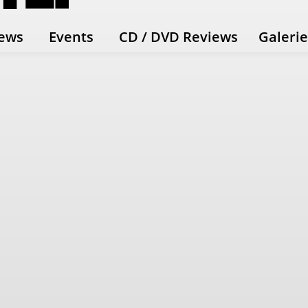
ews
Events
CD / DVD Reviews
Galeri