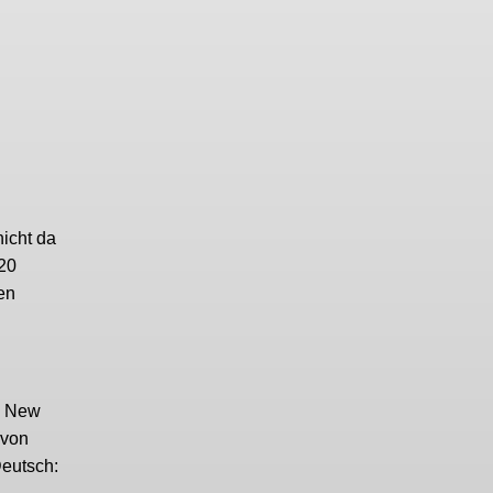
icht da
020
ten
us New
 von
Deutsch: