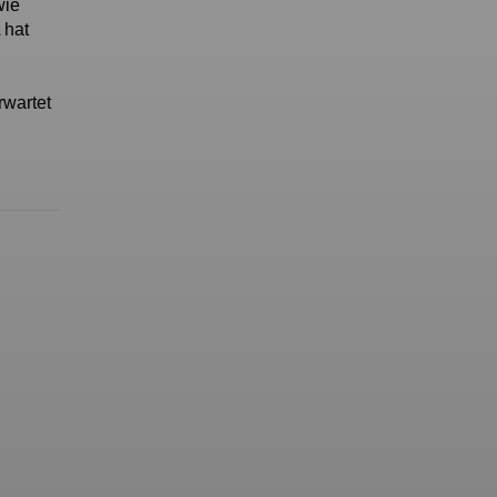
wie
 hat
rwartet