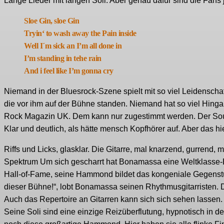
Lange Lieder mit langen Soli. Aber genau dafür sind die Fans
Sloe Gin, sloe Gin
Tryin‘ to wash away the Pain inside
Well I´m sick an I’m all done in
I’m standing in tehe rain
And i feel like I’m gonna cry
Niemand in der Bluesrock-Szene spielt mit so viel Leidenschaft
die vor ihm auf der Bühne standen. Niemand hat so viel Hing
Rock Magazin UK. Dem kann nur zugestimmt werden. Der Sound
Klar und deutlich, als hätte mensch Kopfhörer auf. Aber das hier
Riffs und Licks, glasklar. Die Gitarre, mal knarzend, gurrend,
Spektrum Um sich gescharrt hat Bonamassa eine Weltklasse
Hall-of-Fame, seine Hammond bildet das kongeniale Gegenstü
dieser Bühne!“, lobt Bonamassa seinen Rhythmusgitarristen. 
Auch das Repertoire an Gitarren kann sich sich sehen lassen
Seine Soli sind eine einzige Reizüberflutung, hypnotisch in 