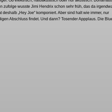
nger. Ob elektrisch, halbakustisch oder nur akustisch. Bonamas
n zufolge wusste Jimi Hendrix schon sehr früh, das da irgendw
t deshalb „Hey Joe“ komponiert. Aber sind halt wie immer, nur
rdigen Abschluss findet. Und dann? Tosender Appplaus. Die Blu