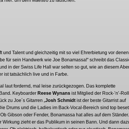
 ja hier: um dem Maestro zu lauschen.
 und Talent und gleichzeitig mit so viel Ehrerbietung vor denen
abe für sein Handwerk wie Joe Bonamassa!“ schreibt das Classi
 in der Swiss Life Hall war selten so gut, wie an diesem Abe
 ist tatsächlich live und in Farbe.
 mal laut fordernd, mal leise zurückgezogen. Das komplette
-Band. Keyboarder
Reese Wynans
ist Mitglied der Rock-’n’-Roll
ck zu Joe´s Gitarren „
Josh Schmidt
ist der beste Gitarrist auf
Die Drums und die Ladies im Back-Vocal-Bereich sind top beset
. Ob Gibson oder Fender, Bonamassa hat alles auf dem Ständer.
der Wirkung zieht er das Publikum in seinen Bann. Und dann daz