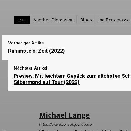
Another Dimension
Blues
Joe Bonamassa
TAGS
Vorheriger Artikel
Rammstein: Zeit (2022)
Nächster Artikel
Preview: Mit leichtem Gepäck zum nächsten Schr
Silbermond auf Tour (2022)
Michael Lange
https://www.be-subjective.de