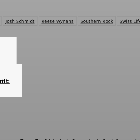
Josh Schmidt
Reese Wynans
Southern Rock
Swiss Lif
itt: