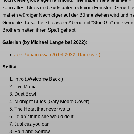
noch diese großartige Hammond. Hier haben sie alle flinke Fi
kann alles. Blues und Südstaatenrock vom Feinsten. Gerüchte
mal ein würdiger Nachfolger auf der Bühne stehen wird und ha
Gerüchte. Tatsache ist, das der Abend mit “Sloe Gin“ eine wü
Brothers hätten ihren Spaß gehabt.
Galerien (by Michael Lange bs! 2022):
Joe Bonamassa (26.04.2022, Hannover)
Setlist:
Intro („Welcome Back“)
Evil Mama
Dust Bowl
Midnight Blues (Gary Moore Cover)
The Heart that never waits
I didn´t think she would do it
Just cuz you can
Pain and Sorrow