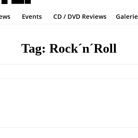
ews
Events
CD / DVD Reviews
Galeri
Tag:
Rock´n´Roll