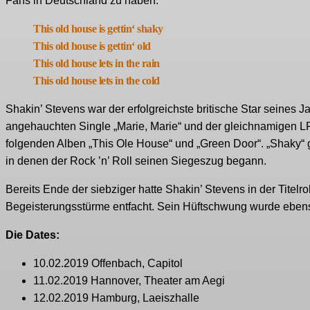
Fans in Deutschland zu haben.“
This old house is gettin‘ shaky
This old house is gettin‘ old
This old house lets in the rain
This old house lets in the cold
Shakin’ Stevens war der erfolgreichste britische Star seines J
angehauchten Single „Marie, Marie“ und der gleichnamigen LP 
folgenden Alben „This Ole House“ und „Green Door“. „Shaky“ 
in denen der Rock ’n’ Roll seinen Siegeszug begann.
Bereits Ende der siebziger hatte Shakin’ Stevens in der Tite
Begeisterungsstürme entfacht. Sein Hüftschwung wurde ebe
Die Dates:
10.02.2019 Offenbach, Capitol
11.02.2019 Hannover, Theater am Aegi
12.02.2019 Hamburg, Laeiszhalle