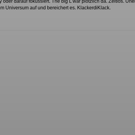
oder darauf fokussiert. The big L war plötzlich da. Zeitlos. Une
erem Universum auf und bereichert es. KlackerdiKlack.