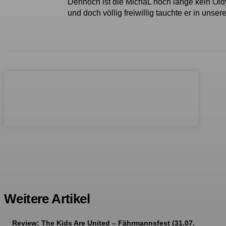
Dennoch ist die MichaL noch lange kein Oldy 
und doch völlig freiwillig tauchte er in uns
Weitere Artikel
Review: The Kids Are United – Fährmannsfest (31.07.