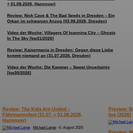
+ 01.08.2026, Hannover)
Review: Nick Cave & The Bad Seeds in Dresden – Ein
Orkan im schwarzen Anzug (02.08.2026, Dresden)
Video der Woche: Villagers Of Ioannina City – Ghosts
In The Sky [kw31/2026]
Review: Kaisermania in Dresden: Gegen diese Liebe
kommt niemand an (31.07.2026, Dresden)
Video der Woche: Die Kammer – Sweet Uncertainty
[kw30/2026]
Review: The Kids Are United –
Preview: B
Fährmannsfest (31.07. + 01.08.2026,
live [2026]
Hannover)
Michael Lange
-
6. August 2026
Preview: W