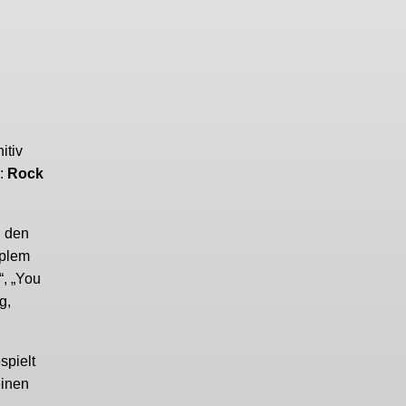
itiv
k:
Rock
u den
iplem
“, „You
g,
spielt
einen