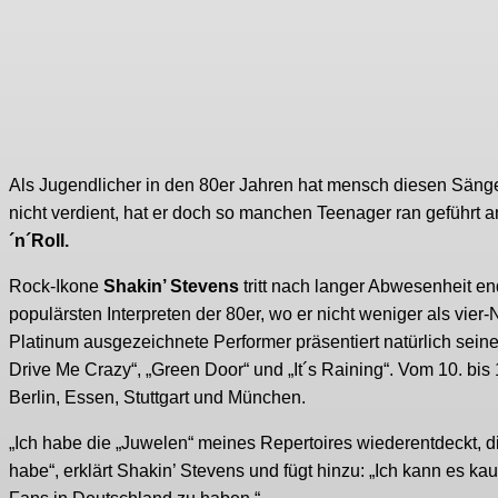
Als Jugendlicher in den 80er Jahren hat mensch diesen Sänger 
nicht verdient, hat er doch so manchen Teenager ran geführt a
´n´Roll.
Rock-Ikone
Shakin’ Stevens
tritt nach langer Abwesenheit en
populärsten Interpreten der 80er, wo er nicht weniger als vier-N
Platinum ausgezeichnete Performer präsentiert natürlich seine 
Drive Me Crazy“, „Green Door“ und „It´s Raining“. Vom 10. b
Berlin, Essen, Stuttgart und München.
„Ich habe die „Juwelen“ meines Repertoires wiederentdeckt, di
habe“, erklärt Shakin’ Stevens und fügt hinzu: „Ich kann es k