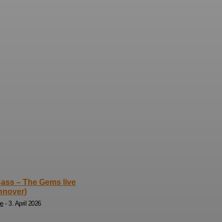
ass – The Gems live
nnover)
ge
-
3. April 2026