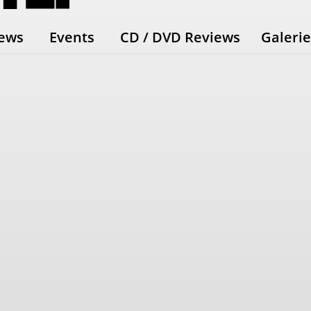
ews
Events
CD / DVD Reviews
Galeri