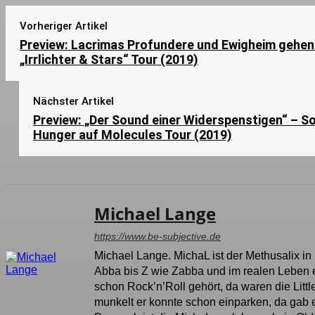
Vorheriger Artikel
Preview: Lacrimas Profundere und Ewigheim gehen
„Irrlichter & Stars“ Tour (2019)
Nächster Artikel
Preview: „Der Sound einer Widerspenstigen“ – S
Hunger auf Molecules Tour (2019)
Michael Lange
https://www.be-subjective.de
Michael Lange. MichaL ist der Methusalix in
Abba bis Z wie Zabba und im realen Leben e
schon Rock’n’Roll gehört, da waren die Litt
munkelt er konnte schon einparken, da gab 