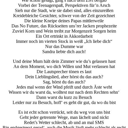
Wie schon gesagt, ging’s nach dem Zivi bergab
Vorbei der Teenagerspaß, Perspektiven für’n Arsch
Sieh nur die Stadt, wie sie dabei sind, alles einzureißen
Kreidebleiche Gesichter, schwer von der Zeit gezeichnet
Die kleine Kneipe deines Papas mittlerweile
Das No Future, das Rückseiten uns’rer Jacken prophezeite
Zuviel Korn und Wein treibt zur Morgenzeit Sorgen heim
Ein Ort ertrinkt in Akkordarbeit
Immer noch im vierten Stock in weiß „Ich liebe dich“
Nur das Dumme war
Sandra liebte dich auch!
Und deine Mum hält dein Zimmer wie du’s gelassen hast
An dem Moment, wo dich Willen und Mut verlassen hat
Die Lautsprecher tönen es laut
Dein Lieblingslied, aber hörst du das auch?
Sag, hörst du das auch?
Jedes mal wenn der Wind pfeift und durch Äste weht
Wissen wir du warst da, wolltest nur nach dem Rechten sehn‘
Dann warst du kurz zu Besuch
Leider nur zu Besuch, hoff‘ es geht dir gut, da wo du bist
Es ist echt schon verrückt, seit du weg von uns bist
Geht jeder getrennte Wege, man lächelt und nickt
Redet’s Wetter schlecht, ab und an mal SMS
Bin endgestresst gerad‘, auch die Musik läuft mehr schlecht als recht