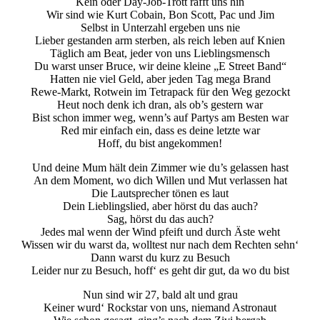
Kein öder Day-Job-Trott rafft uns hin
Wir sind wie Kurt Cobain, Bon Scott, Pac und Jim
Selbst in Unterzahl ergeben uns nie
Lieber gestanden arm sterben, als reich leben auf Knien
Täglich am Beat, jeder von uns Lieblingsmensch
Du warst unser Bruce, wir deine kleine „E Street Band“
Hatten nie viel Geld, aber jeden Tag mega Brand
Rewe-Markt, Rotwein im Tetrapack für den Weg gezockt
Heut noch denk ich dran, als ob’s gestern war
Bist schon immer weg, wenn’s auf Partys am Besten war
Red mir einfach ein, dass es deine letzte war
Hoff, du bist angekommen!
Und deine Mum hält dein Zimmer wie du’s gelassen hast
An dem Moment, wo dich Willen und Mut verlassen hat
Die Lautsprecher tönen es laut
Dein Lieblingslied, aber hörst du das auch?
Sag, hörst du das auch?
Jedes mal wenn der Wind pfeift und durch Äste weht
Wissen wir du warst da, wolltest nur nach dem Rechten sehn‘
Dann warst du kurz zu Besuch
Leider nur zu Besuch, hoff‘ es geht dir gut, da wo du bist
Nun sind wir 27, bald alt und grau
Keiner wurd‘ Rockstar von uns, niemand Astronaut