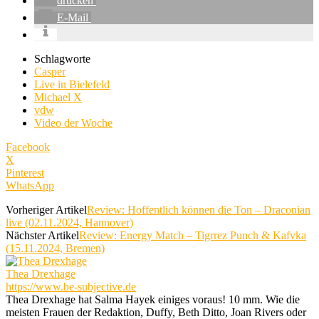
drucken
E-Mail
Schlagworte
Casper
Live in Bielefeld
Michael X
vdw
Video der Woche
Facebook
X
Pinterest
WhatsApp
Vorheriger Artikel
Review: Hoffentlich können die Ton – Draconian
live (02.11.2024, Hannover)
Nächster Artikel
Review: Energy Match – Tigrrez Punch & Kafvka
(15.11.2024, Bremen)
Thea Drexhage
https://www.be-subjective.de
Thea Drexhage hat Salma Hayek einiges voraus! 10 mm. Wie die
meisten Frauen der Redaktion, Duffy, Beth Ditto, Joan Rivers oder