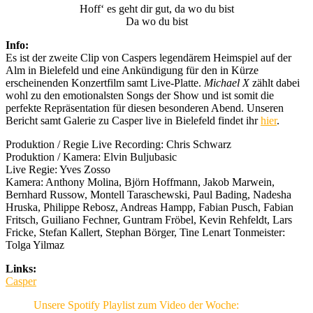
Hoff‘ es geht dir gut, da wo du bist
Da wo du bist
Info:
Es ist der zweite Clip von Caspers legendärem Heimspiel auf der
Alm in Bielefeld und eine Ankündigung für den in Kürze
erscheinenden Konzertfilm samt Live-Platte.
Michael X
zählt dabei
wohl zu den emotionalsten Songs der Show und ist somit die
perfekte Repräsentation für diesen besonderen Abend. Unseren
Bericht samt Galerie zu Casper live in Bielefeld findet ihr
hier
.
Produktion / Regie Live Recording: Chris Schwarz
Produktion / Kamera: Elvin Buljubasic
Live Regie: Yves Zosso
Kamera: Anthony Molina, Björn Hoffmann, Jakob Marwein,
Bernhard Russow, Montell Taraschewski, Paul Bading, Nadesha
Hruska, Philippe Rebosz, Andreas Hampp, Fabian Pusch, Fabian
Fritsch, Guiliano Fechner, Guntram Fröbel, Kevin Rehfeldt, Lars
Fricke, Stefan Kallert, Stephan Börger, Tine Lenart Tonmeister:
Tolga Yilmaz
Links:
Casper
Unsere Spotify Playlist zum Video der Woche: