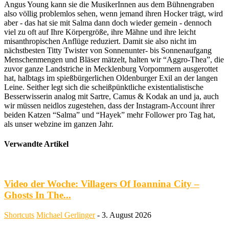
Angus Young kann sie die MusikerInnen aus dem Bühnengraben
also völlig problemlos sehen, wenn jemand ihren Hocker trägt, wird
aber - das hat sie mit Salma dann doch wieder gemein - dennoch
viel zu oft auf Ihre Körpergröße, ihre Mähne und ihre leicht
misanthropischen Anflüge reduziert. Damit sie also nicht im
nächstbesten Titty Twister von Sonnenunter- bis Sonnenaufgang
Menschenmengen und Bläser mätzelt, halten wir “Aggro-Thea”, die
zuvor ganze Landstriche in Mecklenburg Vorpommern ausgerottet
hat, halbtags im spießbürgerlichen Oldenburger Exil an der langen
Leine. Seither legt sich die scheißpünktliche existentialistische
Besserwisserin analog mit Sartre, Camus & Kodak an und ja, auch
wir müssen neidlos zugestehen, dass der Instagram-Account ihrer
beiden Katzen “Salma” und “Hayek” mehr Follower pro Tag hat,
als unser webzine im ganzen Jahr.
Verwandte Artikel
Video der Woche: Villagers Of Ioannina City –
Ghosts In The...
Shortcuts
Michael Gerlinger
-
3. August 2026