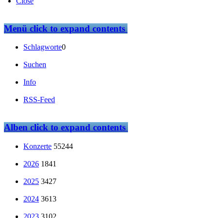
Close
Menü
click to expand contents
Schlagworte
0
Suchen
Info
RSS-Feed
Alben
click to expand contents
Konzerte
55244
2026
1841
2025
3427
2024
3613
2023
3102