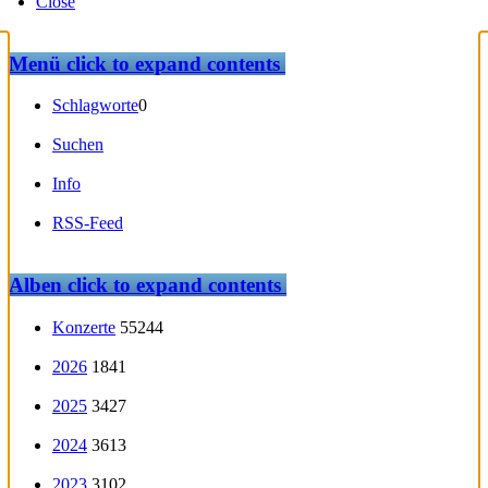
Close
Menü
click to expand contents
Schlagworte
0
Suchen
Info
RSS-Feed
Alben
click to expand contents
Konzerte
55244
2026
1841
2025
3427
2024
3613
2023
3102