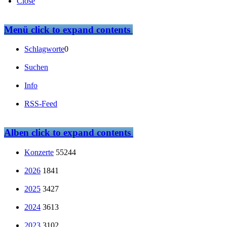
Close
Menü
click to expand contents
Schlagworte
0
Suchen
Info
RSS-Feed
Alben
click to expand contents
Konzerte
55244
2026
1841
2025
3427
2024
3613
2023
3102