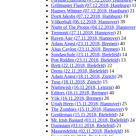
Grillmaster Flash (07.12.2018, Hamburg)
1
Hannes Wittmer (07.12.2018, Hamburg)
21
Dorit Jakobs (07.12.2018, Hamburg)
19
Völkerball (06.12.2018, Hannover)
39
Night of The Proms (04.12.2018, Hannover
Tremonti (27.11.2018, Hannover)
21
Raven Age (27.11.2018, Hannover)
24
Adam Angst (23.11.2018, Bremen)
40
Alias Caylon (23.11.2018, Bremen)
31
Sondaschule (23.11.2018, Bielefeld)
14
Pott Riddim (23.11.2018, Bielefeld)
13
Brett (22.11.2018, Bielefeld)
22
Drens (22.11.2018, Bielefeld)
14
Adam Angst (18.11.2018, Zürich)
29
Tusq (18.11.2018, Zürich)
15
Nightwish (16.11.2018, Leipzig)
40
Editors (16.11.2018, Bremen)
40
Vök (16.11.2018, Bremen)
26
Uriah Heep (15.11.2018, Hannover)
25
The Zombies (15.11.2018, Hannover)
9
Gentleman (15.11.2018, Bielefeld)
24
Mr. Irish Bastard (03.11.2018, Bielefeld)
24
Damniam (03.11.2018, Bielefeld)
21
Massendefekt (02.11.2018, Bielefeld)
16