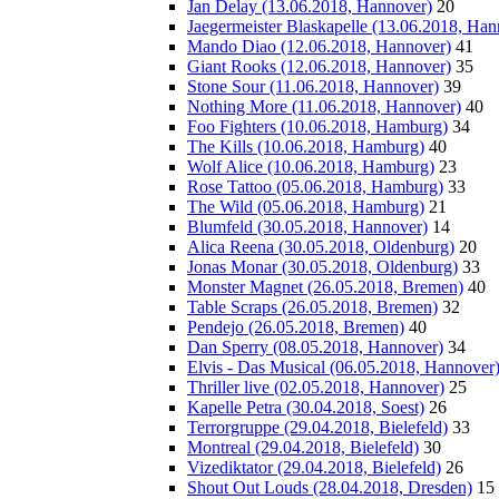
Jan Delay (13.06.2018, Hannover)
20
Jaegermeister Blaskapelle (13.06.2018, Han
Mando Diao (12.06.2018, Hannover)
41
Giant Rooks (12.06.2018, Hannover)
35
Stone Sour (11.06.2018, Hannover)
39
Nothing More (11.06.2018, Hannover)
40
Foo Fighters (10.06.2018, Hamburg)
34
The Kills (10.06.2018, Hamburg)
40
Wolf Alice (10.06.2018, Hamburg)
23
Rose Tattoo (05.06.2018, Hamburg)
33
The Wild (05.06.2018, Hamburg)
21
Blumfeld (30.05.2018, Hannover)
14
Alica Reena (30.05.2018, Oldenburg)
20
Jonas Monar (30.05.2018, Oldenburg)
33
Monster Magnet (26.05.2018, Bremen)
40
Table Scraps (26.05.2018, Bremen)
32
Pendejo (26.05.2018, Bremen)
40
Dan Sperry (08.05.2018, Hannover)
34
Elvis - Das Musical (06.05.2018, Hannover
Thriller live (02.05.2018, Hannover)
25
Kapelle Petra (30.04.2018, Soest)
26
Terrorgruppe (29.04.2018, Bielefeld)
33
Montreal (29.04.2018, Bielefeld)
30
Vizediktator (29.04.2018, Bielefeld)
26
Shout Out Louds (28.04.2018, Dresden)
15