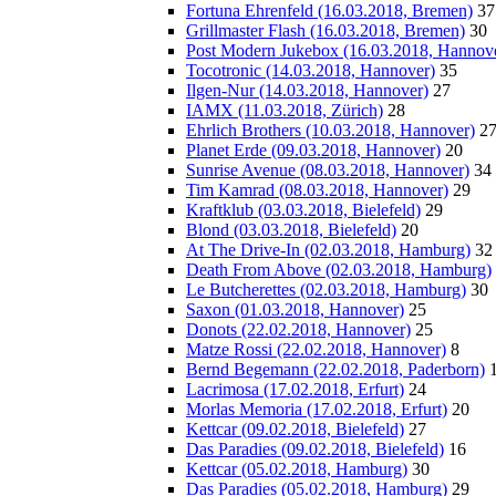
Fortuna Ehrenfeld (16.03.2018, Bremen)
37
Grillmaster Flash (16.03.2018, Bremen)
30
Post Modern Jukebox (16.03.2018, Hannov
Tocotronic (14.03.2018, Hannover)
35
Ilgen-Nur (14.03.2018, Hannover)
27
IAMX (11.03.2018, Zürich)
28
Ehrlich Brothers (10.03.2018, Hannover)
2
Planet Erde (09.03.2018, Hannover)
20
Sunrise Avenue (08.03.2018, Hannover)
34
Tim Kamrad (08.03.2018, Hannover)
29
Kraftklub (03.03.2018, Bielefeld)
29
Blond (03.03.2018, Bielefeld)
20
At The Drive-In (02.03.2018, Hamburg)
32
Death From Above (02.03.2018, Hamburg)
Le Butcherettes (02.03.2018, Hamburg)
30
Saxon (01.03.2018, Hannover)
25
Donots (22.02.2018, Hannover)
25
Matze Rossi (22.02.2018, Hannover)
8
Bernd Begemann (22.02.2018, Paderborn)
Lacrimosa (17.02.2018, Erfurt)
24
Morlas Memoria (17.02.2018, Erfurt)
20
Kettcar (09.02.2018, Bielefeld)
27
Das Paradies (09.02.2018, Bielefeld)
16
Kettcar (05.02.2018, Hamburg)
30
Das Paradies (05.02.2018, Hamburg)
29