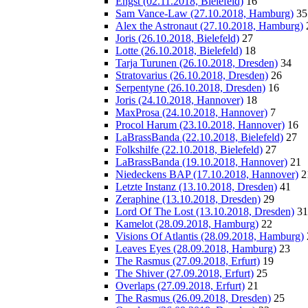
Engst (02.11.2018, Bielefeld)
16
Sam Vance-Law (27.10.2018, Hamburg)
35
Alex the Astronaut (27.10.2018, Hamburg)
Joris (26.10.2018, Bielefeld)
27
Lotte (26.10.2018, Bielefeld)
18
Tarja Turunen (26.10.2018, Dresden)
34
Stratovarius (26.10.2018, Dresden)
26
Serpentyne (26.10.2018, Dresden)
16
Joris (24.10.2018, Hannover)
18
MaxProsa (24.10.2018, Hannover)
7
Procol Harum (23.10.2018, Hannover)
16
LaBrassBanda (22.10.2018, Bielefeld)
27
Folkshilfe (22.10.2018, Bielefeld)
27
LaBrassBanda (19.10.2018, Hannover)
21
Niedeckens BAP (17.10.2018, Hannover)
2
Letzte Instanz (13.10.2018, Dresden)
41
Zeraphine (13.10.2018, Dresden)
29
Lord Of The Lost (13.10.2018, Dresden)
31
Kamelot (28.09.2018, Hamburg)
22
Visions Of Atlantis (28.09.2018, Hamburg)
Leaves Eyes (28.09.2018, Hamburg)
23
The Rasmus (27.09.2018, Erfurt)
19
The Shiver (27.09.2018, Erfurt)
25
Overlaps (27.09.2018, Erfurt)
21
The Rasmus (26.09.2018, Dresden)
25