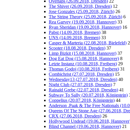
Overlaps (26.09.2018, Dresden)
22
The Shiver (26.09.2018, Dresden)
12
Jose Gonzales (25.09.2018, Zürich)
26
The String Theory (25.09.2018, Zürich)
6
Rea Garvey (19.09.2018, Hannover)
33
Ryan Sheridan (19.09.2018, Hannover)
16
Pabst (14.09.2018, Bremen)
38
UNS (14.09.2018, Bremen)
33
Casper & Marteria (22.08.2018, Bielefeld)
2
Scooter (18.08.2018, Dresden)
37
Limp Bizkit (15.08.2018, Hannover)
37
Dog Eat Dog (15.08.2018, Hannover)
8
Letzte Instanz (10.08.2018, Freiberg)
29
Thomas Godoj (10.08.2018, Freiberg)
31
Combichrist (27.07.2018, Dresden)
15
Wednesday13 (27.07.2018, Dresden)
40
Night Club (27.07.2018, Dresden)
7
Rainald Grebe (22.07.2018, Dresden)
41
Subway To Sally (20.07.2018, Königstein)
Coppelius (20.07.2018, Königstein)
44
Anderson .Paak & The Free Nationals (10.0
Queens Of The Stone Age (27.06.2018, Dre
CRX (27.06.2018, Dresden)
26
Hollywood Undead (19.06.2018, Hannover
Blind Channel (19.06.2018, Hannover)
21