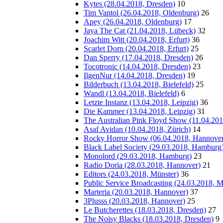
Kytes (28.04.2018, Dresden)
10
Tim Vantol (26.04.2018, Oldenburg)
26
Apey (26.04.2018, Oldenburg)
17
Jaya The Cat (21.04.2018, Lübeck)
32
Joachim Witt (20.04.2018, Erfurt)
36
Scarlet Dorn (20.04.2018, Erfurt)
25
Dan Sperry (17.04.2018, Dresden)
26
Tocotronic (14.04.2018, Dresden)
23
IlgenNur (14.04.2018, Dresden)
19
Bilderbuch (13.04.2018, Bielefeld)
25
Wandl (13.04.2018, Bielefeld)
6
Letzte Instanz (13.04.2018, Leipzig)
36
Die Kammer (13.04.2018, Leipzig)
31
The Australian Pink Floyd Show (11.04.20
Asaf Avidan (10.04.2018, Zürich)
14
Rocky Horror Show (06.04.2018, Hannover
Black Label Society (29.03.2018, Hamburg
Monolord (29.03.2018, Hamburg)
23
Radio Doria (28.03.2018, Hannover)
21
Editors (24.03.2018, Münster)
36
Public Service Broadcasting (24.03.2018, M
Marteria (20.03.2018, Hannover)
37
3Plusss (20.03.2018, Hannover)
25
Le Butcherettes (18.03.2018, Dresden)
27
The Noisy Blacks (18.03.2018, Dresden)
9