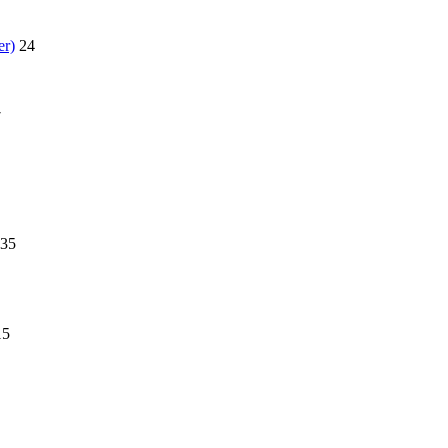
er)
24
7
35
15