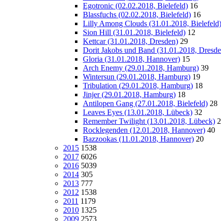
Egotronic (02.02.2018, Bielefeld)
16
Blassfuchs (02.02.2018, Bielefeld)
16
Lilly Among Clouds (31.01.2018, Bielefeld
Sion Hill (31.01.2018, Bielefeld)
12
Kettcar (31.01.2018, Dresden)
29
Dorit Jakobs und Band (31.01.2018, Dresde
Gloria (31.01.2018, Hannover)
15
Arch Enemy (29.01.2018, Hamburg)
39
Wintersun (29.01.2018, Hamburg)
19
Tribulation (29.01.2018, Hamburg)
18
Jinjer (29.01.2018, Hamburg)
18
Antilopen Gang (27.01.2018, Bielefeld)
28
Leaves Eyes (13.01.2018, Lübeck)
32
Remember Twilight (13.01.2018, Lübeck)
2
Rocklegenden (12.01.2018, Hannover)
40
Bazzookas (11.01.2018, Hannover)
20
2015
1538
2017
6026
2016
5039
2014
305
2013
777
2012
1538
2011
1179
2010
1325
2009
2573