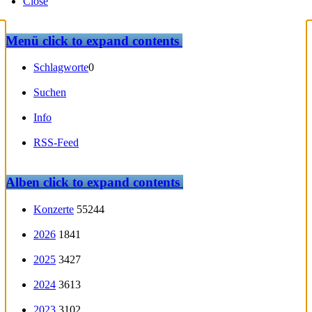
Close
Menü
click to expand contents
Schlagworte
0
Suchen
Info
RSS-Feed
Alben
click to expand contents
Konzerte
55244
2026
1841
2025
3427
2024
3613
2023
3102