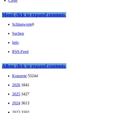
Close
Menü
click to expand contents
Schlagworte
0
Suchen
Info
RSS-Feed
Alben
click to expand contents
Konzerte
55244
2026
1841
2025
3427
2024
3613
2023
3102