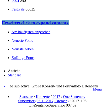
2004
250
Festivals
65635
Erweitert
click to expand contents
Am häufigsten angesehen
Neueste Fotos
Neueste Alben
Zufällige Fotos
Ansicht
Standard
be subjective! Große Konzert- und Festivalfoto Datenbank
Menu
Startseite
/
Konzerte
/
2017
/
One Sentence.
Supervisor (06.11.2017, Bremen)
/
20171106
OneSentenceSupervisor 007 bs