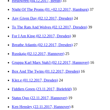
Helloween (04.12.2017, Berlin)
35
Night Of The Proms (01.+02.12.2017, Hamburg)
37
Any Given Day (02.12.2017, Dresden)
24
To The Rats And Wolves (02.12.2017, Dresden)
39
For I Am King (02.12.2017, Dresden)
30
Breathe Atlantis (02.12.2017, Dresden)
27
Russkaja (02.12.2017, Hannover)
25
Gruppa Karl Marx Stah3 (02.12.2017, Hannover)
16
Box And The Twins (01.12.2017, Dresden)
16
Klez.e (01.12.2017, Dresden)
24
Fiddlers Green (23.11.2017, Bielefeld)
33
Status Quo (22.11.2017, Hannover)
19
Ken Hensley (22.11.2017, Hannover)
8