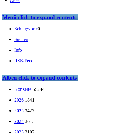
Close
Menü
click to expand contents
Schlagworte
0
Suchen
Info
RSS-Feed
Alben
click to expand contents
Konzerte
55244
2026
1841
2025
3427
2024
3613
2023
3102