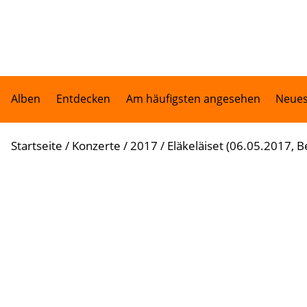
Alben
Entdecken
Am häufigsten angesehen
Neues
Startseite
/
Konzerte
/
2017
/
Eläkeläiset (06.05.2017, Be