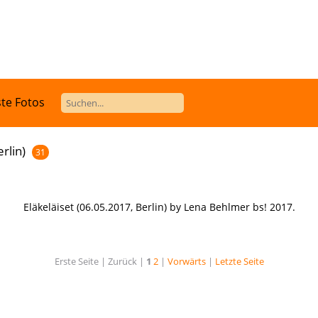
te Fotos
rlin)
31
Eläkeläiset (06.05.2017, Berlin) by Lena Behlmer bs! 2017.
Erste Seite |
Zurück |
1
2
|
Vorwärts
|
Letzte Seite