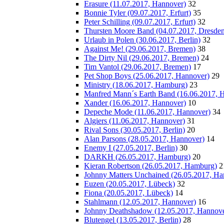
Erasure (11.07.2017, Hannover)
32
Bonnie Tyler (09.07.2017, Erfurt)
35
Peter Schilling (09.07.2017, Erfurt)
32
Thursten Moore Band (04.07.2017, Dresden
Urlaub in Polen (30.06.2017, Berlin)
32
Against Me! (29.06.2017, Bremen)
38
The Dirty Nil (29.06.2017, Bremen)
24
Tim Vantol (29.06.2017, Bremen)
17
Pet Shop Boys (25.06.2017, Hannover)
29
Ministry (18.06.2017, Hamburg)
23
Manfred Mann´s Earth Band (16.06.2017, 
Xander (16.06.2017, Hannover)
10
Depeche Mode (11.06.2017, Hannover)
34
Algiers (11.06.2017, Hannover)
31
Rival Sons (30.05.2017, Berlin)
20
Alan Parsons (28.05.2017, Hannover)
14
Enemy I (27.05.2017, Berlin)
30
DARKH (26.05.2017, Hamburg)
20
Kieran Robertson (26.05.2017, Hamburg)
2
Johnny Matters Unchained (26.05.2017, H
Euzen (20.05.2017, Lübeck)
32
Fiona (20.05.2017, Lübeck)
14
Stahlmann (12.05.2017, Hannover)
16
Johnny Deathshadow (12.05.2017, Hannove
Blutengel (13.05.2017, Berlin)
28