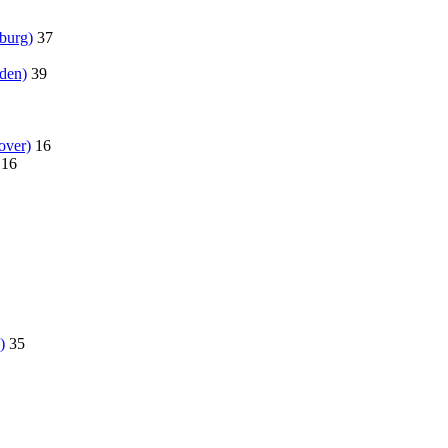
burg)
37
den)
39
over)
16
16
)
35