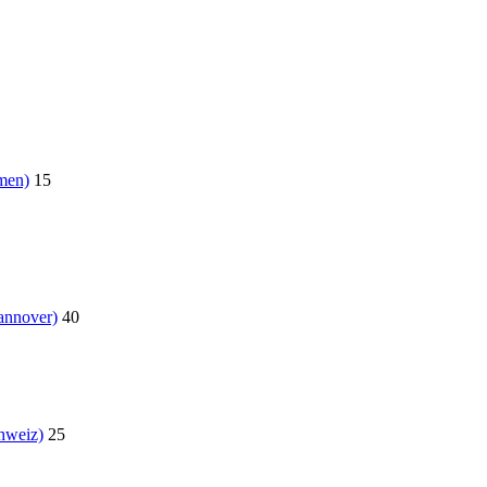
men)
15
annover)
40
hweiz)
25