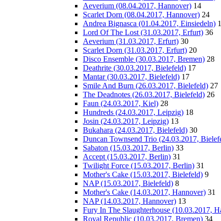
Aeverium (08.04.2017, Hannover)
14
Scarlet Dorn (08.04.2017, Hannover)
24
Andrea Bignasca (01.04.2017, Einsiedeln)
Lord Of The Lost (31.03.2017, Erfurt)
36
Aeverium (31.03.2017, Erfurt)
30
Scarlet Dorn (31.03.2017, Erfurt)
20
Disco Ensemble (30.03.2017, Bremen)
28
Deathrite (30.03.2017, Bielefeld)
17
Mantar (30.03.2017, Bielefeld)
17
Smile And Burn (26.03.2017, Bielefeld)
27
The Deadnotes (26.03.2017, Bielefeld)
26
Faun (24.03.2017, Kiel)
28
Hundreds (24.03.2017, Leipzig)
18
Josin (24.03.2017, Leipzig)
13
Bukahara (24.03.2017, Bielefeld)
30
Duncan Townsend Trio (24.03.2017, Bielef
Sabaton (15.03.2017, Berlin)
33
Accept (15.03.2017, Berlin)
31
Twilight Force (15.03.2017, Berlin)
31
Mother's Cake (15.03.2017, Bielefeld)
9
NAP (15.03.2017, Bielefeld)
8
Mother's Cake (14.03.2017, Hannover)
31
NAP (14.03.2017, Hannover)
13
Fury In The Slaughterhouse (10.03.2017, H
Royal Republic (10.03.2017, Bremen)
34