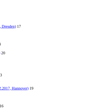
, Dresden)
17
4
)
20
3
2.2017, Hannover)
19
16