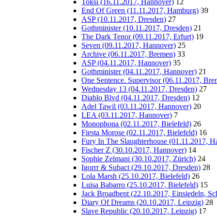
Toksi (16.11.2017, Hannover)
12
End Of Green (11.11.2017, Hamburg)
39
ASP (10.11.2017, Dresden)
27
Gothminister (10.11.2017, Dresden)
21
The Dark Tenor (09.11.2017, Erfurt)
19
Seven (09.11.2017, Hannover)
25
Archive (06.11.2017, Bremen)
33
ASP (04.11.2017, Hannover)
35
Gothminister (04.11.2017, Hannover)
21
One Sentence. Supervisor (06.11.2017, Bre
Wednesday 13 (04.11.2017, Dresden)
27
Diablo Blvd (04.11.2017, Dresden)
12
Adel Tawil (03.11.2017, Hannover)
20
LEA (03.11.2017, Hannover)
7
Monophona (02.11.2017, Bielefeld)
26
Fiesta Morose (02.11.2017, Bielefeld)
16
Fury In The Slaughterhouse (01.11.2017, H
Fischer Z (30.10.2017, Hannover)
14
Sophie Zelmani (30.10.2017, Zürich)
24
Igorrr & Subact (29.10.2017, Dresden)
28
Lola Marsh (25.10.2017, Bielefeld)
26
Luisa Babarro (25.10.2017, Bielefeld)
15
Jack Broadbent (22.10.2017, Einsiedeln, Sc
Diary Of Dreams (20.10.2017, Leipzig)
28
Slave Republic (20.10.2017, Leipzig)
17