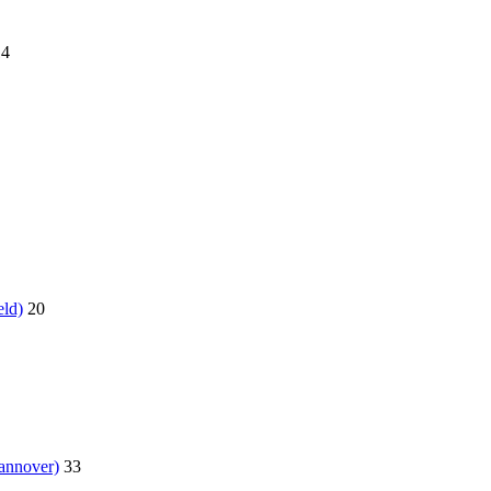
14
eld)
20
annover)
33