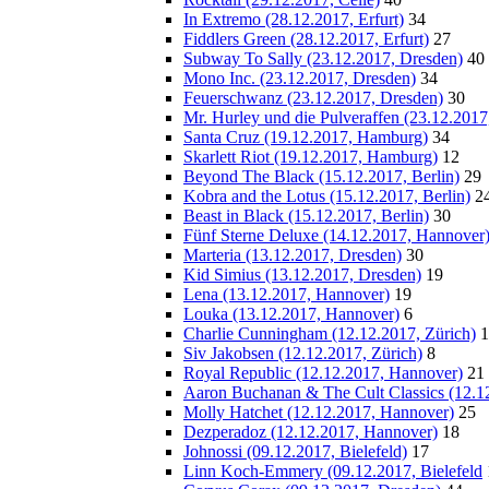
In Extremo (28.12.2017, Erfurt)
34
Fiddlers Green (28.12.2017, Erfurt)
27
Subway To Sally (23.12.2017, Dresden)
40
Mono Inc. (23.12.2017, Dresden)
34
Feuerschwanz (23.12.2017, Dresden)
30
Mr. Hurley und die Pulveraffen (23.12.2017
Santa Cruz (19.12.2017, Hamburg)
34
Skarlett Riot (19.12.2017, Hamburg)
12
Beyond The Black (15.12.2017, Berlin)
29
Kobra and the Lotus (15.12.2017, Berlin)
2
Beast in Black (15.12.2017, Berlin)
30
Fünf Sterne Deluxe (14.12.2017, Hannover
Marteria (13.12.2017, Dresden)
30
Kid Simius (13.12.2017, Dresden)
19
Lena (13.12.2017, Hannover)
19
Louka (13.12.2017, Hannover)
6
Charlie Cunningham (12.12.2017, Zürich)
1
Siv Jakobsen (12.12.2017, Zürich)
8
Royal Republic (12.12.2017, Hannover)
21
Aaron Buchanan & The Cult Classics (12.1
Molly Hatchet (12.12.2017, Hannover)
25
Dezperadoz (12.12.2017, Hannover)
18
Johnossi (09.12.2017, Bielefeld)
17
Linn Koch-Emmery (09.12.2017, Bielefeld