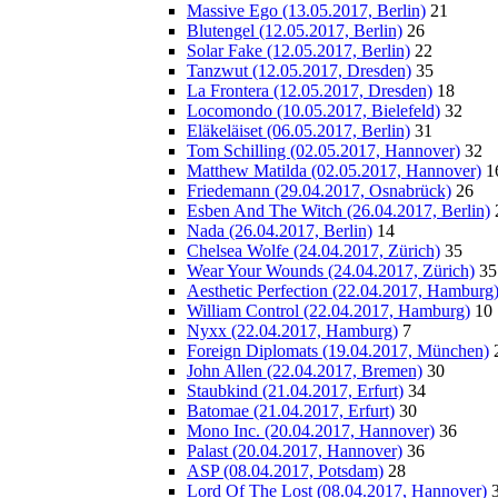
Massive Ego (13.05.2017, Berlin)
21
Blutengel (12.05.2017, Berlin)
26
Solar Fake (12.05.2017, Berlin)
22
Tanzwut (12.05.2017, Dresden)
35
La Frontera (12.05.2017, Dresden)
18
Locomondo (10.05.2017, Bielefeld)
32
Eläkeläiset (06.05.2017, Berlin)
31
Tom Schilling (02.05.2017, Hannover)
32
Matthew Matilda (02.05.2017, Hannover)
1
Friedemann (29.04.2017, Osnabrück)
26
Esben And The Witch (26.04.2017, Berlin)
Nada (26.04.2017, Berlin)
14
Chelsea Wolfe (24.04.2017, Zürich)
35
Wear Your Wounds (24.04.2017, Zürich)
35
Aesthetic Perfection (22.04.2017, Hamburg
William Control (22.04.2017, Hamburg)
10
Nyxx (22.04.2017, Hamburg)
7
Foreign Diplomats (19.04.2017, München)
John Allen (22.04.2017, Bremen)
30
Staubkind (21.04.2017, Erfurt)
34
Batomae (21.04.2017, Erfurt)
30
Mono Inc. (20.04.2017, Hannover)
36
Palast (20.04.2017, Hannover)
36
ASP (08.04.2017, Potsdam)
28
Lord Of The Lost (08.04.2017, Hannover)