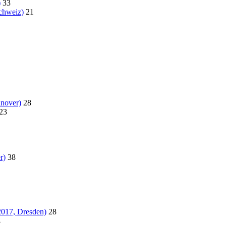
)
33
chweiz)
21
nover)
28
23
r)
38
2017, Dresden)
28
4