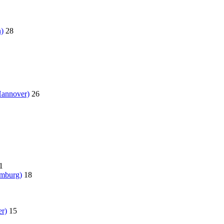
)
28
Hannover)
26
1
amburg)
18
r)
15