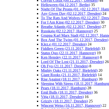
Corvus Corax (09.12.2017, Dresden)
44
Helloween (04.12.2017, Berlin)
35
Night Of The Proms (01.+02.12.2017, Ham
Any Given Day (02.12.2017, Dresden)
24
To The Rats And Wolves (02.12.2017, Dres
For I Am King (02.12.2017, Dresden)
30
Breathe Atlantis (02.12.2017, Dresden)
27
Russkaja (02.12.2017, Hannover)
25
Gruppa Karl Marx Stadt (02.12.2017, Hann
Box And The Twins (01.12.2017, Dresden)
Klez.e (01.12.2017, Dresden)
24
Fiddlers Green (23.11.2017, Bielefeld)
33
Status Quo (22.11.2017, Hannover)
19
Ken Hensley (22.11.2017, Hannover)
8
Lord Of The Lost (21.11.2017, Dresden)
26
Oh Fyo (21.11.2017, Dresden)
8
Mighty Oaks (21.11.2017, Bielefeld)
20
Giant Rooks (21.11.2017, Bielefeld)
14
Rise Against (18.11.2017, Hamburg)
39
Sleeping With Sirens (18.11.2017, Hamburg
Pears (18.11.2017, Hamburg)
28
Emil Bulls (18.11.2017, Dresden)
36
Vitja (18.11.2017, Dresden)
16
Grizzly (18.11.2017, Dresden)
25
Wincent Weiss (16.11.2017, Hannover)
22