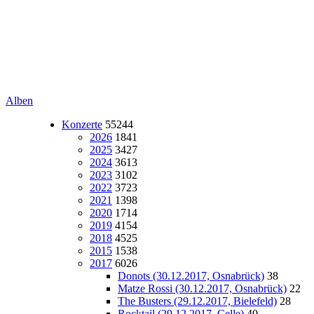
Alben
Konzerte
55244
2026
1841
2025
3427
2024
3613
2023
3102
2022
3723
2021
1398
2020
1714
2019
4154
2018
4525
2015
1538
2017
6026
Donots (30.12.2017, Osnabrück)
38
Matze Rossi (30.12.2017, Osnabrück)
22
The Busters (29.12.2017, Bielefeld)
28
Rocktail (29.12.2017, Celle)
40