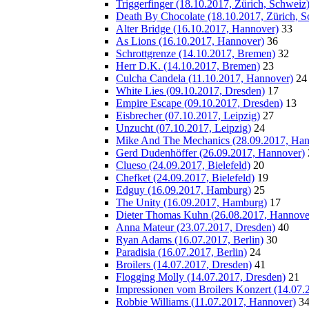
Triggerfinger (18.10.2017, Zürich, Schweiz
Death By Chocolate (18.10.2017, Zürich, S
Alter Bridge (16.10.2017, Hannover)
33
As Lions (16.10.2017, Hannover)
36
Schrottgrenze (14.10.2017, Bremen)
32
Herr D.K. (14.10.2017, Bremen)
23
Culcha Candela (11.10.2017, Hannover)
24
White Lies (09.10.2017, Dresden)
17
Empire Escape (09.10.2017, Dresden)
13
Eisbrecher (07.10.2017, Leipzig)
27
Unzucht (07.10.2017, Leipzig)
24
Mike And The Mechanics (28.09.2017, Han
Gerd Dudenhöffer (26.09.2017, Hannover)
Clueso (24.09.2017, Bielefeld)
20
Chefket (24.09.2017, Bielefeld)
19
Edguy (16.09.2017, Hamburg)
25
The Unity (16.09.2017, Hamburg)
17
Dieter Thomas Kuhn (26.08.2017, Hannove
Anna Mateur (23.07.2017, Dresden)
40
Ryan Adams (16.07.2017, Berlin)
30
Paradisia (16.07.2017, Berlin)
24
Broilers (14.07.2017, Dresden)
41
Flogging Molly (14.07.2017, Dresden)
21
Impressionen vom Broilers Konzert (14.07.
Robbie Williams (11.07.2017, Hannover)
3