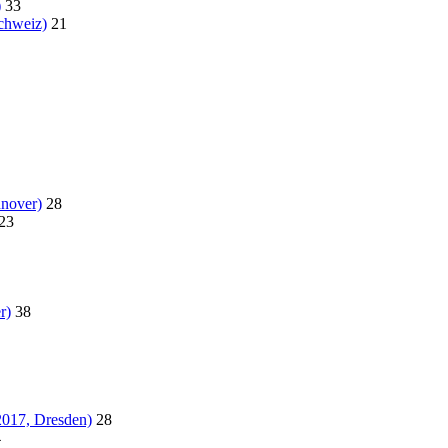
)
33
chweiz)
21
nover)
28
23
r)
38
2017, Dresden)
28
4