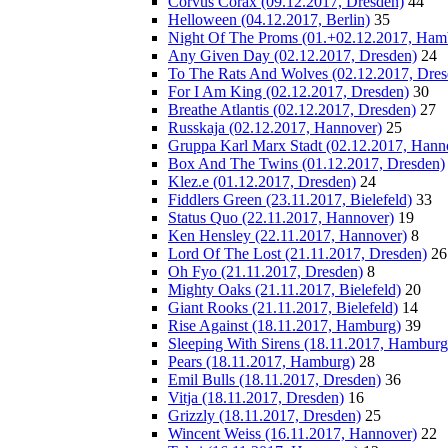
Corvus Corax (09.12.2017, Dresden)
44
Helloween (04.12.2017, Berlin)
35
Night Of The Proms (01.+02.12.2017, Ham
Any Given Day (02.12.2017, Dresden)
24
To The Rats And Wolves (02.12.2017, Dres
For I Am King (02.12.2017, Dresden)
30
Breathe Atlantis (02.12.2017, Dresden)
27
Russkaja (02.12.2017, Hannover)
25
Gruppa Karl Marx Stadt (02.12.2017, Hann
Box And The Twins (01.12.2017, Dresden)
Klez.e (01.12.2017, Dresden)
24
Fiddlers Green (23.11.2017, Bielefeld)
33
Status Quo (22.11.2017, Hannover)
19
Ken Hensley (22.11.2017, Hannover)
8
Lord Of The Lost (21.11.2017, Dresden)
26
Oh Fyo (21.11.2017, Dresden)
8
Mighty Oaks (21.11.2017, Bielefeld)
20
Giant Rooks (21.11.2017, Bielefeld)
14
Rise Against (18.11.2017, Hamburg)
39
Sleeping With Sirens (18.11.2017, Hamburg
Pears (18.11.2017, Hamburg)
28
Emil Bulls (18.11.2017, Dresden)
36
Vitja (18.11.2017, Dresden)
16
Grizzly (18.11.2017, Dresden)
25
Wincent Weiss (16.11.2017, Hannover)
22