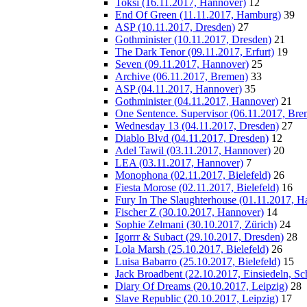
Toksi (16.11.2017, Hannover)
12
End Of Green (11.11.2017, Hamburg)
39
ASP (10.11.2017, Dresden)
27
Gothminister (10.11.2017, Dresden)
21
The Dark Tenor (09.11.2017, Erfurt)
19
Seven (09.11.2017, Hannover)
25
Archive (06.11.2017, Bremen)
33
ASP (04.11.2017, Hannover)
35
Gothminister (04.11.2017, Hannover)
21
One Sentence. Supervisor (06.11.2017, Bre
Wednesday 13 (04.11.2017, Dresden)
27
Diablo Blvd (04.11.2017, Dresden)
12
Adel Tawil (03.11.2017, Hannover)
20
LEA (03.11.2017, Hannover)
7
Monophona (02.11.2017, Bielefeld)
26
Fiesta Morose (02.11.2017, Bielefeld)
16
Fury In The Slaughterhouse (01.11.2017, H
Fischer Z (30.10.2017, Hannover)
14
Sophie Zelmani (30.10.2017, Zürich)
24
Igorrr & Subact (29.10.2017, Dresden)
28
Lola Marsh (25.10.2017, Bielefeld)
26
Luisa Babarro (25.10.2017, Bielefeld)
15
Jack Broadbent (22.10.2017, Einsiedeln, Sc
Diary Of Dreams (20.10.2017, Leipzig)
28
Slave Republic (20.10.2017, Leipzig)
17