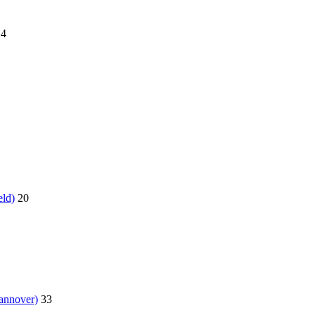
14
eld)
20
annover)
33