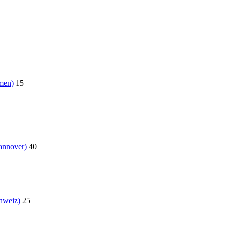
men)
15
annover)
40
hweiz)
25