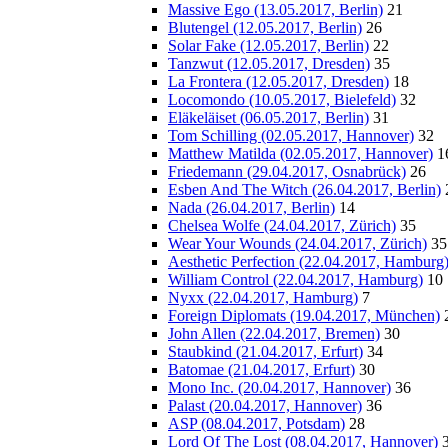
Massive Ego (13.05.2017, Berlin)
21
Blutengel (12.05.2017, Berlin)
26
Solar Fake (12.05.2017, Berlin)
22
Tanzwut (12.05.2017, Dresden)
35
La Frontera (12.05.2017, Dresden)
18
Locomondo (10.05.2017, Bielefeld)
32
Eläkeläiset (06.05.2017, Berlin)
31
Tom Schilling (02.05.2017, Hannover)
32
Matthew Matilda (02.05.2017, Hannover)
1
Friedemann (29.04.2017, Osnabrück)
26
Esben And The Witch (26.04.2017, Berlin)
Nada (26.04.2017, Berlin)
14
Chelsea Wolfe (24.04.2017, Zürich)
35
Wear Your Wounds (24.04.2017, Zürich)
35
Aesthetic Perfection (22.04.2017, Hamburg
William Control (22.04.2017, Hamburg)
10
Nyxx (22.04.2017, Hamburg)
7
Foreign Diplomats (19.04.2017, München)
John Allen (22.04.2017, Bremen)
30
Staubkind (21.04.2017, Erfurt)
34
Batomae (21.04.2017, Erfurt)
30
Mono Inc. (20.04.2017, Hannover)
36
Palast (20.04.2017, Hannover)
36
ASP (08.04.2017, Potsdam)
28
Lord Of The Lost (08.04.2017, Hannover)