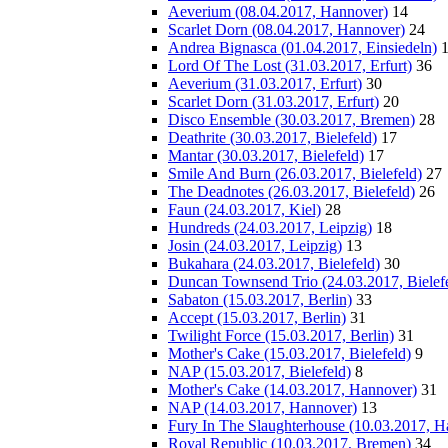
Aeverium (08.04.2017, Hannover)
14
Scarlet Dorn (08.04.2017, Hannover)
24
Andrea Bignasca (01.04.2017, Einsiedeln)
Lord Of The Lost (31.03.2017, Erfurt)
36
Aeverium (31.03.2017, Erfurt)
30
Scarlet Dorn (31.03.2017, Erfurt)
20
Disco Ensemble (30.03.2017, Bremen)
28
Deathrite (30.03.2017, Bielefeld)
17
Mantar (30.03.2017, Bielefeld)
17
Smile And Burn (26.03.2017, Bielefeld)
27
The Deadnotes (26.03.2017, Bielefeld)
26
Faun (24.03.2017, Kiel)
28
Hundreds (24.03.2017, Leipzig)
18
Josin (24.03.2017, Leipzig)
13
Bukahara (24.03.2017, Bielefeld)
30
Duncan Townsend Trio (24.03.2017, Bielef
Sabaton (15.03.2017, Berlin)
33
Accept (15.03.2017, Berlin)
31
Twilight Force (15.03.2017, Berlin)
31
Mother's Cake (15.03.2017, Bielefeld)
9
NAP (15.03.2017, Bielefeld)
8
Mother's Cake (14.03.2017, Hannover)
31
NAP (14.03.2017, Hannover)
13
Fury In The Slaughterhouse (10.03.2017, H
Royal Republic (10.03.2017, Bremen)
34