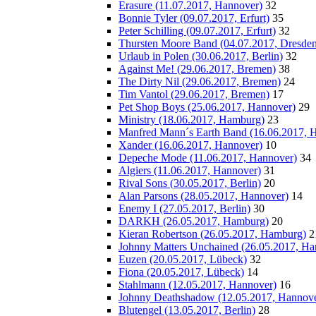
Erasure (11.07.2017, Hannover)
32
Bonnie Tyler (09.07.2017, Erfurt)
35
Peter Schilling (09.07.2017, Erfurt)
32
Thursten Moore Band (04.07.2017, Dresden
Urlaub in Polen (30.06.2017, Berlin)
32
Against Me! (29.06.2017, Bremen)
38
The Dirty Nil (29.06.2017, Bremen)
24
Tim Vantol (29.06.2017, Bremen)
17
Pet Shop Boys (25.06.2017, Hannover)
29
Ministry (18.06.2017, Hamburg)
23
Manfred Mann´s Earth Band (16.06.2017, 
Xander (16.06.2017, Hannover)
10
Depeche Mode (11.06.2017, Hannover)
34
Algiers (11.06.2017, Hannover)
31
Rival Sons (30.05.2017, Berlin)
20
Alan Parsons (28.05.2017, Hannover)
14
Enemy I (27.05.2017, Berlin)
30
DARKH (26.05.2017, Hamburg)
20
Kieran Robertson (26.05.2017, Hamburg)
2
Johnny Matters Unchained (26.05.2017, H
Euzen (20.05.2017, Lübeck)
32
Fiona (20.05.2017, Lübeck)
14
Stahlmann (12.05.2017, Hannover)
16
Johnny Deathshadow (12.05.2017, Hannove
Blutengel (13.05.2017, Berlin)
28