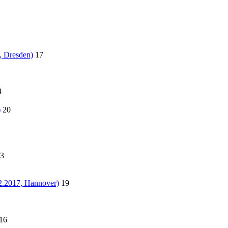
, Dresden)
17
4
)
20
3
2.2017, Hannover)
19
16