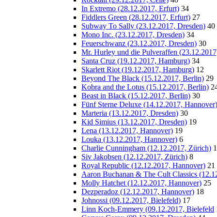
In Extremo (28.12.2017, Erfurt)
34
Fiddlers Green (28.12.2017, Erfurt)
27
Subway To Sally (23.12.2017, Dresden)
40
Mono Inc. (23.12.2017, Dresden)
34
Feuerschwanz (23.12.2017, Dresden)
30
Mr. Hurley und die Pulveraffen (23.12.2017
Santa Cruz (19.12.2017, Hamburg)
34
Skarlett Riot (19.12.2017, Hamburg)
12
Beyond The Black (15.12.2017, Berlin)
29
Kobra and the Lotus (15.12.2017, Berlin)
2
Beast in Black (15.12.2017, Berlin)
30
Fünf Sterne Deluxe (14.12.2017, Hannover
Marteria (13.12.2017, Dresden)
30
Kid Simius (13.12.2017, Dresden)
19
Lena (13.12.2017, Hannover)
19
Louka (13.12.2017, Hannover)
6
Charlie Cunningham (12.12.2017, Zürich)
1
Siv Jakobsen (12.12.2017, Zürich)
8
Royal Republic (12.12.2017, Hannover)
21
Aaron Buchanan & The Cult Classics (12.1
Molly Hatchet (12.12.2017, Hannover)
25
Dezperadoz (12.12.2017, Hannover)
18
Johnossi (09.12.2017, Bielefeld)
17
Linn Koch-Emmery (09.12.2017, Bielefeld