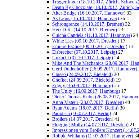
Triggerfinger (18.10.2017, Zürich, Schweiz
Death By Chocolate (18.10.2017, Zürich, S
Alter Bridge (16.10.2017, Hannover)
33
As Lions (16.10.2017, Hannover)
36
Schrottgrenze (14.10.2017, Bremen)
32
Herr D.K. (14.10.2017, Bremen)
23
Culcha Candela (11.10.2017, Hannover)
24
White Lies (09.10.2017, Dresden)
17
Empire Escape (09.10.2017, Dresden)
13
Eisbrecher (07.10.2017, Leipzig)
27
Unzucht (07.10.2017, Leipzig)
24
Mike And The Mechanics (28.09.2017, Han
Gerd Dudenhöffer (26.09.2017, Hannover)
Clueso (24.09.2017, Bielefeld)
20
Chefket (24.09.2017, Bielefeld)
19
Edguy (16.09.2017, Hamburg)
25
The Unity (16.09.2017, Hamburg)
17
Dieter Thomas Kuhn (26.08.2017, Hannove
Anna Mateur (23.07.2017, Dresden)
40
Ryan Adams (16.07.2017, Berlin)
30
Paradisia (16.07.2017, Berlin)
24
Broilers (14.07.2017, Dresden)
41
Flogging Molly (14.07.2017, Dresden)
21
Impressionen vom Broilers Konzert (14.07.
Robbie Williams (11.07.2017, Hannover)
3