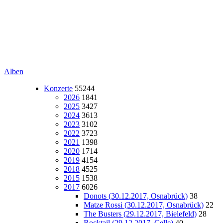
Alben
Konzerte
55244
2026
1841
2025
3427
2024
3613
2023
3102
2022
3723
2021
1398
2020
1714
2019
4154
2018
4525
2015
1538
2017
6026
Donots (30.12.2017, Osnabrück)
38
Matze Rossi (30.12.2017, Osnabrück)
22
The Busters (29.12.2017, Bielefeld)
28
Rocktail (29.12.2017, Celle)
40