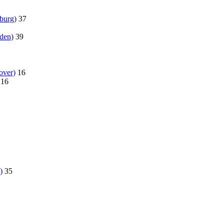
burg)
37
den)
39
over)
16
16
)
35