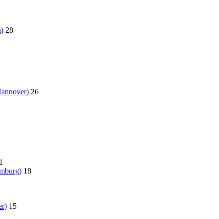
)
28
Hannover)
26
1
amburg)
18
r)
15