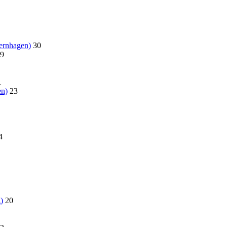
ernhagen)
30
9
1
en)
23
4
)
20