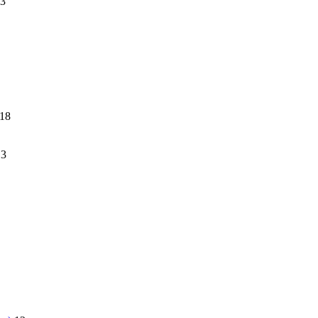
3
18
13