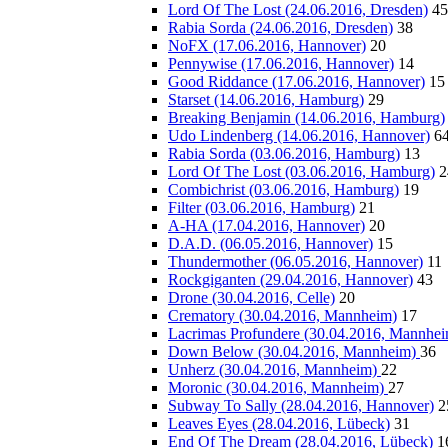
Lord Of The Lost (24.06.2016, Dresden)
45
Rabia Sorda (24.06.2016, Dresden)
38
NoFX (17.06.2016, Hannover)
20
Pennywise (17.06.2016, Hannover)
14
Good Riddance (17.06.2016, Hannover)
15
Starset (14.06.2016, Hamburg)
29
Breaking Benjamin (14.06.2016, Hamburg)
Udo Lindenberg (14.06.2016, Hannover)
6
Rabia Sorda (03.06.2016, Hamburg)
13
Lord Of The Lost (03.06.2016, Hamburg)
2
Combichrist (03.06.2016, Hamburg)
19
Filter (03.06.2016, Hamburg)
21
A-HA (17.04.2016, Hannover)
20
D.A.D. (06.05.2016, Hannover)
15
Thundermother (06.05.2016, Hannover)
11
Rockgiganten (29.04.2016, Hannover)
43
Drone (30.04.2016, Celle)
20
Crematory (30.04.2016, Mannheim)
17
Lacrimas Profundere (30.04.2016, Mannhe
Down Below (30.04.2016, Mannheim)
36
Unherz (30.04.2016, Mannheim)
22
Moronic (30.04.2016, Mannheim)
27
Subway To Sally (28.04.2016, Hannover)
2
Leaves Eyes (28.04.2016, Lübeck)
31
End Of The Dream (28.04.2016, Lübeck)
1