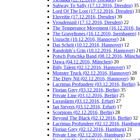
Subway To Sally (17.12.2016, Dresden)
35
Lord Of The Lost (17.12.2016, Dresden)
33
Eluveitie (17.12.2016, Dresden)
39
Vroudenspil (17.12.2016, Dresden)
22
The Temperance Movement (16.12.2016, Is
The Graveltones (16.12.2016, Isernhagen)
1
Unzucht (10.12.2016, Hannover)
24
Das Scheit (10.12.2016, Hannover)
12
Randolph`s Grin (10.12.2016, Hannover)
2
Potsch Potschka Band (08.12.2016, Münch
Dawa (04.12.2016, München)
20
Billy Talent (02.12.2016, Hannover)
37
Monster Truck (02.12.2016, Hannover)
28
The Dirty Nil (02.12.2016, Hannover)
30
Lacrimas Profundere (03.12.2016, Berlin)
3
Florian Grey (03.12.2016, Berlin)
35
Private Line (03.12.2016, Berlin)
25
Luxuslärm (03.12.2016, Erfurt)
27
Jan Sievers (03.12.2016, Erfurt)
17
Scorpions (02.12.2016, Berlin)
28
Beyond The Black (02.12.2016, Berlin)
32
Lacrimas Profundere (02.12.2016, Hamburg
Florian Grey (02.12.2016, Hamburg)
21
Private Line (02.12.2016, Hamburg)
23