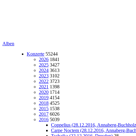
Alben
Konzerte
55244
2026
1841
2025
3427
2024
3613
2023
3102
2022
3723
2021
1398
2020
1714
2019
4154
2018
4525
2015
1538
2017
6026
2016
5039
Coppelius (28.12.2016, Annaberg-Buchholz
Carpe Noctem (28.12.2016, Annaberg-Buch
Tschaika (22.12.2016, Dresden)
28