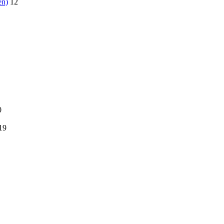
en)
12
0
19