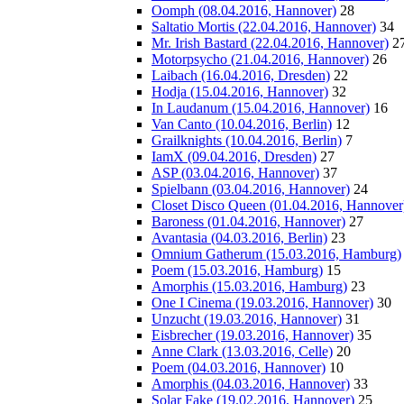
Oomph (08.04.2016, Hannover)
28
Saltatio Mortis (22.04.2016, Hannover)
34
Mr. Irish Bastard (22.04.2016, Hannover)
2
Motorpsycho (21.04.2016, Hannover)
26
Laibach (16.04.2016, Dresden)
22
Hodja (15.04.2016, Hannover)
32
In Laudanum (15.04.2016, Hannover)
16
Van Canto (10.04.2016, Berlin)
12
Grailknights (10.04.2016, Berlin)
7
IamX (09.04.2016, Dresden)
27
ASP (03.04.2016, Hannover)
37
Spielbann (03.04.2016, Hannover)
24
Closet Disco Queen (01.04.2016, Hannover
Baroness (01.04.2016, Hannover)
27
Avantasia (04.03.2016, Berlin)
23
Omnium Gatherum (15.03.2016, Hamburg)
Poem (15.03.2016, Hamburg)
15
Amorphis (15.03.2016, Hamburg)
23
One I Cinema (19.03.2016, Hannover)
30
Unzucht (19.03.2016, Hannover)
31
Eisbrecher (19.03.2016, Hannover)
35
Anne Clark (13.03.2016, Celle)
20
Poem (04.03.2016, Hannover)
10
Amorphis (04.03.2016, Hannover)
33
Solar Fake (19.02.2016, Hannover)
25