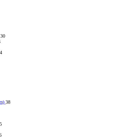
30
4
4
im)
38
5
6