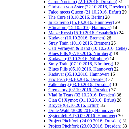
Carpe Noctem (22.10.2016, Dresden)
31
Christian von Aster (22.10.2016, Dresden)
Falco meets Queen (21.10.2016, Erfurt)
29
The Cure (18.10.2016, Berlin)
20
In Extremo (15.10.2016, Hannover)
29
Hämatom (15.10.2016, Hannover)
14
Matze Rossi (15.10.2016, Osnabrück)
24
Kadavar (10.10.2016, Bremen)
26
Stray Train (10.10.2016, Bremen)
25
Carl Verheyen & Band (10.10.2016, Celle)
Blues Pills (07.10.2016, Nürnberg)
18
Kadavar (07.10.2016, Nürnberg)
14
Stray Train (07.10.2016, Nürnberg)
12
Blues Pills (05.10.2016, Hannover)
22
Kadavar (05.10.2016, Hannover)
15
Eric Fish (03.10.2016, Dresden)
37
Falkenberg (03.10.2016, Dresden)
10
Crematory (02.10.2016, Dresden)
37
Vlad In Tears (02.10.2016, Dresden)
36
Clan Of Xymox (01.10.2016, Erfurt)
28
Rroyce (01.10.2016, Erfurt)
35
Dritte Wahl (30.09.2016, Hannover)
34
SystemfehlA (30.09.2016, Hannover)
30
Project Pitchfork (24.09.2016, Dresden)
31
Project Pitchfork (23.09.2016, Dresden)
33