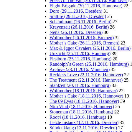
Poets Of The Fall (30.11.2016, Hannover)
2
Flight Brigade (30.11.2016, Hannover)
22
Doro (29.11.2016, Dresden)
31
Spitfire (29.11.2016, Dresden)
25
Schandmaul (26.11.2016, Berlin)
27
Krayenzeit (26.11.2016, Berlin)
26
Nena (26.11.2016, Dresden)
30
Wolfmother (26.11.2016, Bremen)
32
Mother`s Cake (26.11.2016, Bremen)
23
Max & Iggor Cavalera (25.11.2016, Berlin)
Unzucht (25.11.2016, Hamburg)
39
Firstborn (25.11.2016, Hamburg)
20
Randolph´s Green (25.11.2016, Hamburg)
Archive (23.11.2016, München)
35
Reckless Love (22.11.2016, Hannover)
22
The Treatment (22.11.2016, Hannover)
25
Stahlzeit (20.11.2016, Hamburg)
33
Wolfmother (18.11.2016, Hannover)
22
Mother`s Cake (18.11.2016, Hannover)
19
The 69 Eyes (18.11.2016, Hannover)
39
Nim Vind (18.11.2016, Hannover)
25
Stoneman (18.11.2016, Hamburg)
22
Root4 (18.11.2016, Hamburg)
10
Letzte Instanz (12.11.2016, Dresden)
35
Sündenklang (12.11.2016, Dresden)
27