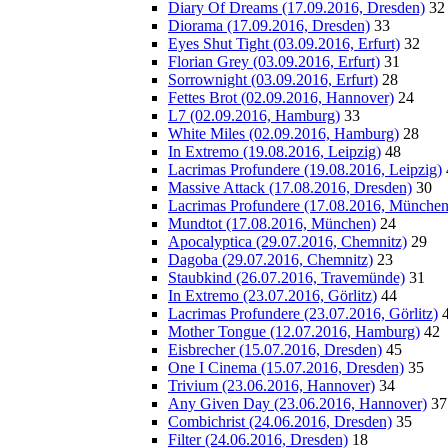
Diary Of Dreams (17.09.2016, Dresden)
32
Diorama (17.09.2016, Dresden)
33
Eyes Shut Tight (03.09.2016, Erfurt)
32
Florian Grey (03.09.2016, Erfurt)
31
Sorrownight (03.09.2016, Erfurt)
28
Fettes Brot (02.09.2016, Hannover)
24
L7 (02.09.2016, Hamburg)
33
White Miles (02.09.2016, Hamburg)
28
In Extremo (19.08.2016, Leipzig)
48
Lacrimas Profundere (19.08.2016, Leipzig)
Massive Attack (17.08.2016, Dresden)
30
Lacrimas Profundere (17.08.2016, München
Mundtot (17.08.2016, München)
24
Apocalyptica (29.07.2016, Chemnitz)
29
Dagoba (29.07.2016, Chemnitz)
23
Staubkind (26.07.2016, Travemünde)
31
In Extremo (23.07.2016, Görlitz)
44
Lacrimas Profundere (23.07.2016, Görlitz)
Mother Tongue (12.07.2016, Hamburg)
42
Eisbrecher (15.07.2016, Dresden)
45
One I Cinema (15.07.2016, Dresden)
35
Trivium (23.06.2016, Hannover)
34
Any Given Day (23.06.2016, Hannover)
37
Combichrist (24.06.2016, Dresden)
35
Filter (24.06.2016, Dresden)
18