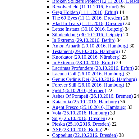
Broken Soliders Project (12.11.2016, Dresd
Revolverheld (11.11.2016, Erfurt)
36
Greg Holden (11.11.2016, Erfurt)
14
The 69 Eyes (11.11.2016, Dresden)
26
Vlad In Tears (11.11.2016, Dresden)
24
Letzte Instanz (30.10.2016, Leipzig)
34
Sündenklang (30.10.2016, Leipzig)
20
In Extremo (29.10.2016, Berlin)
34
Amon Amarth (29.10.2016, Hamburg)
30
Testament (29.10.2016, Hamburg)
17
Knorkator (29.10.2016, Nürnberg)
23
In Extremo (28.10.2016, Erfurt)
29
Lacrimas Profundere (28.10.2016, Erfurt)
2
Lacuna Coil (26.10.2016, Hamburg)
37
Genus Ordinis Dei (26.10.2016, Hamburg)
Forever Still (26.10.2016, Hamburg)
17
Fjørt (26.10.2016, Bremen)
22
Ashes Of Pompeii (26.10.2016, Bremen)
24
Katatonia (25.10.2016, Hamburg)
36
Agent Fresco (25.10.2016, Hamburg)
33
Vola (25.10.2016, Hamburg)
33
Silly (25.10.2016, Dresden)
26
Pieska (25.10.2016, Dresden)
22
ASP (23.10.2016, Berlin)
29
Coppelius (22.10.2016, Dresden)
38