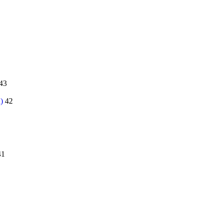
43
)
42
41